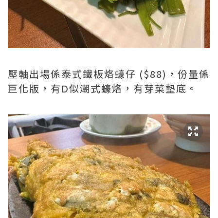
壓軸出場係泰式鐵板烙蠔仔 ($88)，份量係
巨化版，有D似潮式蠔烙，有芽菜墊底。