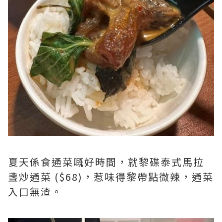
夏天係食通菜嘅好時間，就黎碟泰式馬拉
盞炒通菜 ($68)，惹味得黎帶點微辣，通菜
入口無渣。