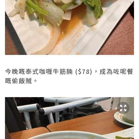
今晚嘅泰式咖喱牛筋腩 ($78)，成為咗呢餐
嘅偷飯賊。