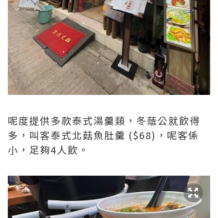
呢度提供多款泰式湯羹類，冬蔭公就飲得
多，叫客泰式北菇魚肚羹 ($68)，呢客係
小，足夠4人飲。