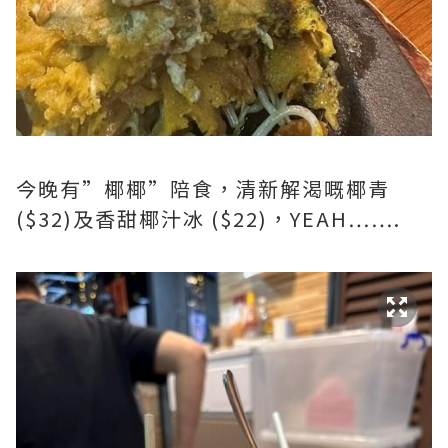
今晚有”椰椰”陪食，清新解渴嘅椰青
($32)及香甜椰汁冰 ($22)，YEAH…….