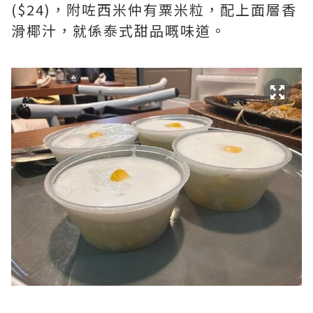
($24)，附咗西米仲有粟米粒，配上面層香
滑椰汁，就係泰式甜品嘅味道。