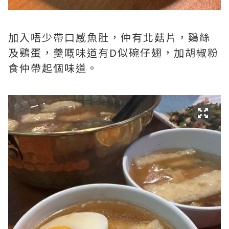
加入唔少帶口感魚肚，仲有北菇片，鷄絲
及鷄蛋，羹嘅味道有D似碗仔翅，加胡椒粉
食仲帶起個味道。