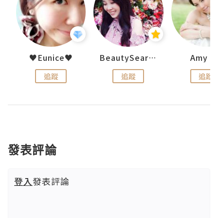
h 夏沫
♥Eunice♥
BeautySearch
Amy N
追蹤
追蹤
追蹤
發表評論
登入
發表評論