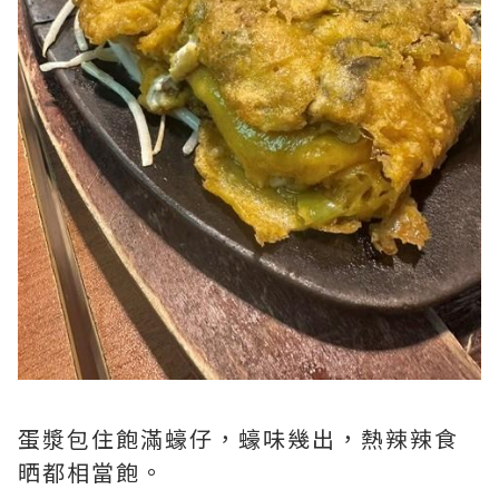
蛋漿包住飽滿蠔仔，蠔味幾出，熱辣辣食
晒都相當飽。