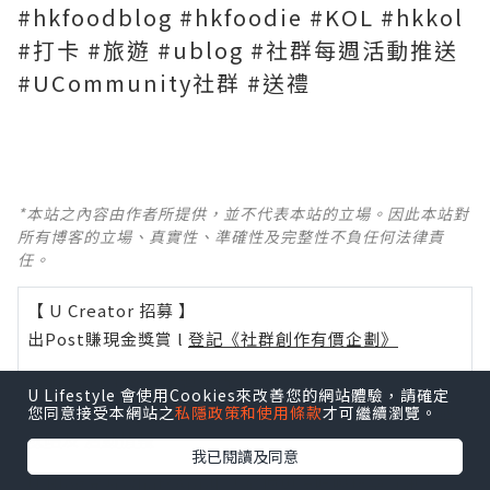
#hkfoodblog #hkfoodie #KOL #hkkol
#打卡 #旅遊 #ublog #社群每週活動推送
#UCommunity社群 #送禮
*本站之內容由作者所提供，並不代表本站的立場。因此本站對
所有博客的立場、真實性、準確性及完整性不負任何法律責
任。
【 U Creator 招募 】
出Post賺現金獎賞 l
登記《社群創作有價企劃》
【 睇Post + 參加品牌活動 】
U Lifestyle 會使用Cookies來改善您的網站體驗，請確定
瀏覽更多社群
打卡
丶
旅遊
丶
美食
丶
親子
丶
寵物
丶
扮靚
您同意接受本網站之
私隱政策和使用條款
才可繼續瀏覽。
攻略
及
活動情報
我已閱讀及同意
U Blog開咗WhatsApp啦！發掘更多吃喝玩樂資訊！