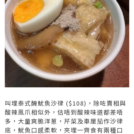
叫埋泰式醃魷魚沙律 ($108)，除咗賣相與
酸辣鳯爪相似外，估唔到酸辣味道都差唔
多，大量爽脆洋蔥，芹菜及車厘茄作沙律
底，魷魚口感柔軟，夾埋一齊食有兩種口