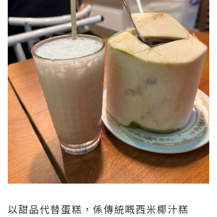
以甜品代替蛋糕，係傳統嘅西米椰汁糕