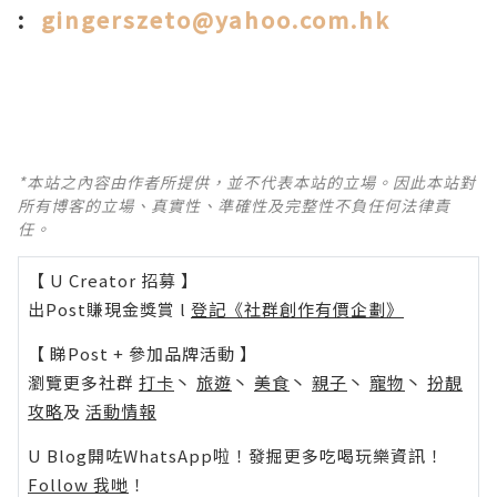
:
gingerszeto@yahoo.com.hk
*本站之內容由作者所提供，並不代表本站的立場。因此本站對
所有博客的立場、真實性、準確性及完整性不負任何法律責
任。
【 U Creator 招募 】
出Post賺現金獎賞 l
登記《社群創作有價企劃》
【 睇Post + 參加品牌活動 】
瀏覽更多社群
打卡
丶
旅遊
丶
美食
丶
親子
丶
寵物
丶
扮靚
攻略
及
活動情報
U Blog開咗WhatsApp啦！發掘更多吃喝玩樂資訊！
Follow 我哋
！