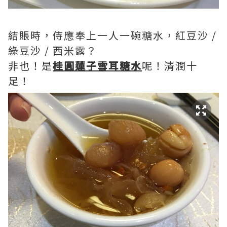
結賬時，侍應奉上一人一碗糖水，紅豆沙 /
綠豆沙 / 西米露？
非也！是
桂圓蓮子雪耳糖水
呢！清潤十
足！