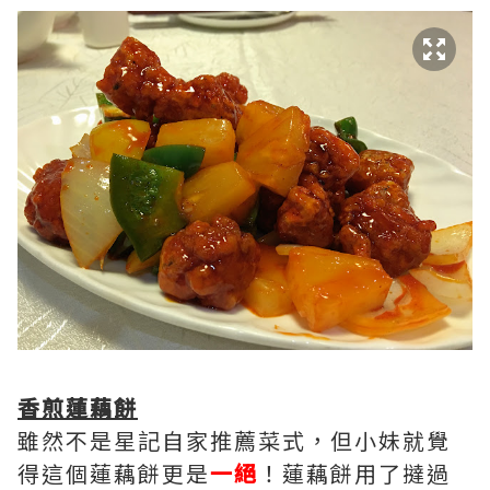
香煎蓮藕餅
雖然不是星記自家推薦菜式，但小妹就覺
得這個蓮藕餅更是
一絕
！蓮藕餅用了撻過