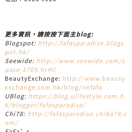
更多資訊，請按按下面主blog:
Blogspot:
http://fafasparadise.blogs
pot.hk/
Seewide:
http://www.seewide.com/s
pace-1769.html
BeautyExchange:
http://www.beauty
exchange.com.hk/blog/imfafa
UBlog:
https://blog.ulifestyle.com.h
k/blogger/fafasparadise/
Chi78:
http://fafasparadise.chiba78.c
om/
FaFa’s