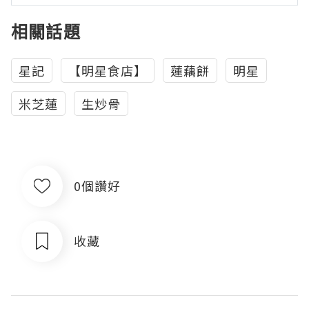
相關話題
星記
【明星食店】
蓮藕餅
明星
米芝蓮
生炒骨
0個讚好
收藏