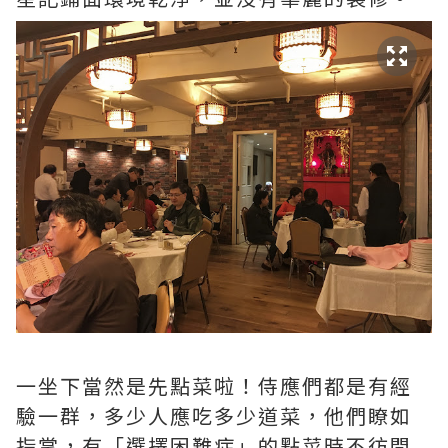
一坐下當然是先點菜啦！侍應們都是有經
驗一群，多少人應吃多少道菜，他們瞭如
指掌，有「選擇困難症」的點菜時不彷問