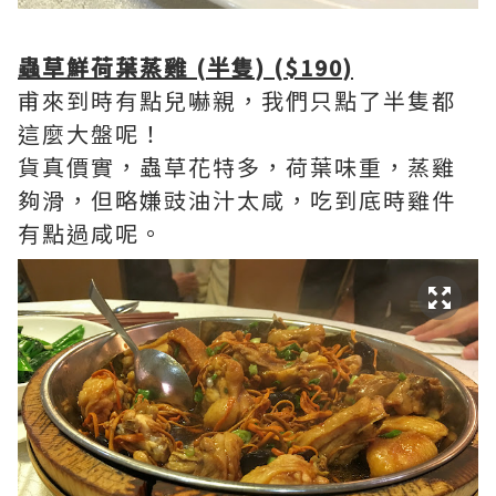
蟲草鮮荷葉蒸雞 (半隻) ($190)
甫來到時有點兒嚇親，我們只點了半隻都
這麼大盤呢！
貨真價實，蟲草花特多，荷葉味重，蒸雞
夠滑，但略嫌豉油汁太咸，吃到底時雞件
有點過咸呢。