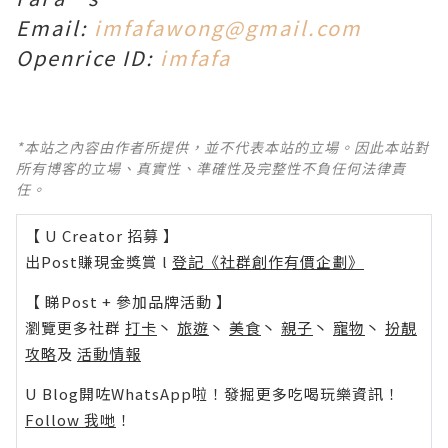
Email:
imfafawong@gmail.com
Openrice ID:
imfafa
*本站之內容由作者所提供，並不代表本站的立場。因此本站對
所有博客的立場、真實性、準確性及完整性不負任何法律責
任。
【 U Creator 招募 】
出Post賺現金獎賞 l
登記《社群創作有價企劃》
【 睇Post + 參加品牌活動 】
瀏覽更多社群
打卡
丶
旅遊
丶
美食
丶
親子
丶
寵物
丶
扮靚
攻略
及
活動情報
U Blog開咗WhatsApp啦！發掘更多吃喝玩樂資訊！
Follow 我哋
！