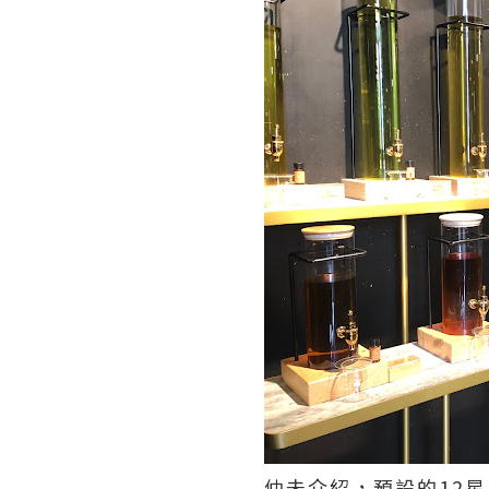
仲未介紹，預設的
12
星