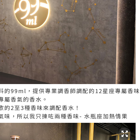
料的
99ml
，提供專業調香師調配的
12
星座專屬香味
專屬香氣的香水。
歡的
2
至
3
種香味來調配香水！
氣味，所以我只揀咗兩種香味
-
水瓶座加熱情果