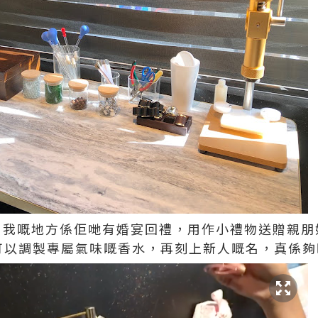
引我嘅地方係佢哋有婚宴回禮，用作小禮物送贈親朋
人可以調製專屬氣味嘅香水，再刻上新人嘅名，真係