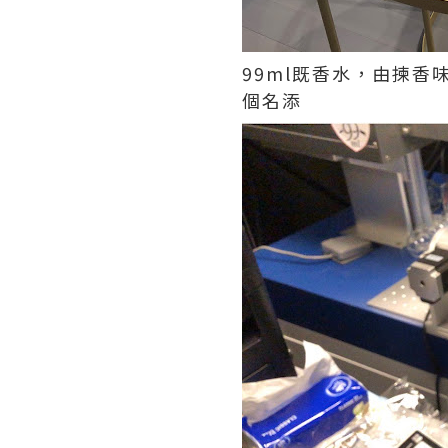
99ml
既香水，由揀香
個名添