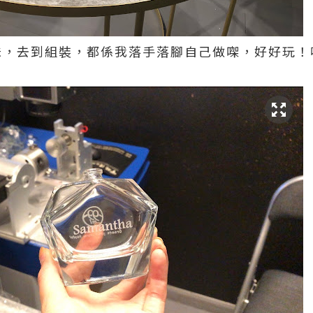
味，去到組裝，都係我落手落腳自己做㗎，好好玩！