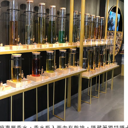
座專屬香水，香水瓶入面內有乾坤，隱藏著獨特嘅