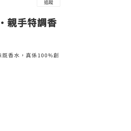
追蹤
·親手特調香
味既香水，真係
100%
創