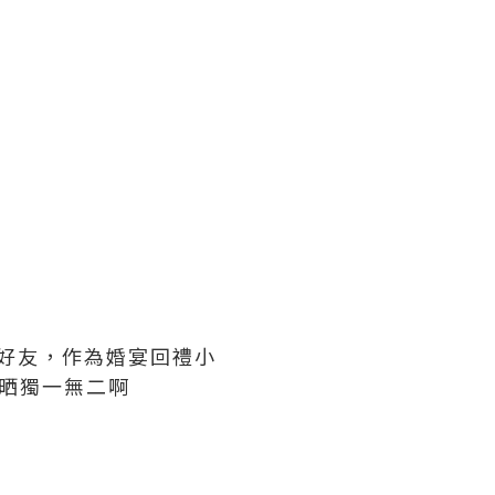
好友，作為婚宴回禮小
夠晒獨一無二啊