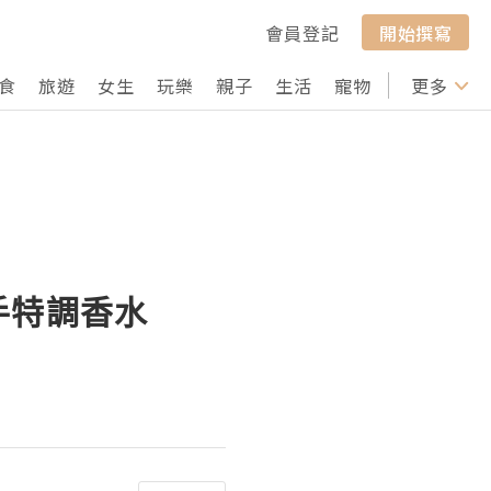
會員登記
開始撰寫
食
旅遊
女生
玩樂
親子
生活
寵物
行山
更多
打卡
手特調香水