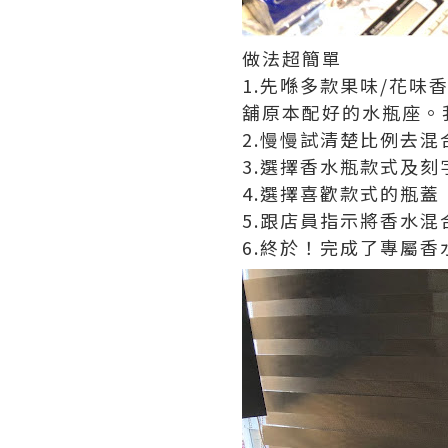
做法超簡單
1.
先喺多款果味
/
花味
舖原本配好的水瓶座。
2.
慢慢試清楚比例去混
3.
選擇香水瓶款式及刻
4.
選擇喜歡款式的瓶蓋
5.
跟店員指示將香水混
6.
終於！完成了專屬香