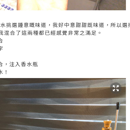
香水挑選鍾意嘅味道，我好中意甜甜既味道，所以選
我混合了這兩種都已經感覺非常之滿足。
合
字
合，注入香水瓶
水！