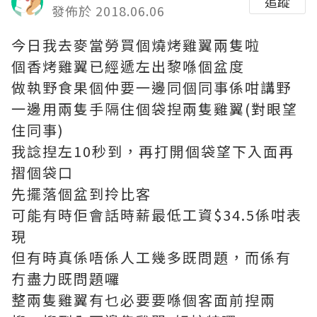
追蹤
發佈於 2018.06.06
今日我去麥當勞買個燒烤雞翼兩隻啦
個香烤雞翼已經遞左出黎喺個盆度
做執野食果個仲要一邊同個同事係咁講野
一邊用兩隻手隔住個袋揑兩隻雞翼(對眼望
住同事)
我諗揑左10秒到，再打開個袋望下入面再
摺個袋口
先擺落個盆到拎比客
可能有時佢會話時薪最低工資$34.5係咁表
現
但有時真係唔係人工幾多既問題，而係有
冇盡力既問題囉
整兩隻雞翼有乜必要要喺個客面前揑兩