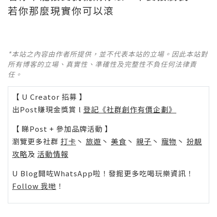
若你那麼現實你可以滾
*本站之內容由作者所提供，並不代表本站的立場。因此本站對
所有博客的立場、真實性、準確性及完整性不負任何法律責
任。
【 U Creator 招募 】
出Post賺現金獎賞 l
登記《社群創作有價企劃》
【 睇Post + 參加品牌活動 】
瀏覽更多社群
打卡
丶
旅遊
丶
美食
丶
親子
丶
寵物
丶
扮靚
攻略
及
活動情報
U Blog開咗WhatsApp啦！發掘更多吃喝玩樂資訊！
Follow 我哋
！