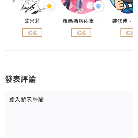
點滴
艾米莉
儍媽媽與兩隻小魔怪之家
追蹤
追蹤
追蹤
發表評論
登入
發表評論