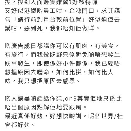
揑，揑到入面邊隻雞翼?好核特囉
又好似港鐵啲員工咁，企喺門口，求其講
句「請行前到月台較前位置」好似迫佢去
講咁，惡到死，我都唔知佢做咩。
啲廣告成日都講你可以有肌肉，有美食，
有旅行，而我做既野只係避免啲唔想發生
既事發生，即使係好小件都係，我已經唔
想搵原因去曬命，如何比拼，如何比人
叻，我只想搵原因去感恩。
啲人講盡啲話話你柒,on9其實佢地只係比
唔出個原因點解佢地要跟風。
最近真係好攰，好想快啲訓。呢個世界/社
會都好攰。