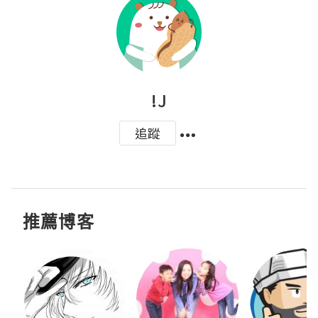
!J
追蹤
推薦博客