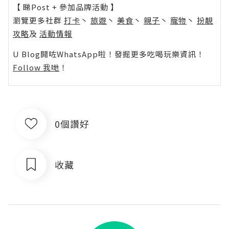
【 睇Post + 參加品牌活動 】
瀏覽更多社群
打卡
丶
旅遊
丶
美食
丶
親子
丶
寵物
丶
扮靚
攻略
及
活動情報
U Blog開咗WhatsApp啦！發掘更多吃喝玩樂資訊！
Follow 我哋
！
0個讚好
收藏