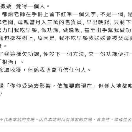
撒嬌, 覺得一個人。
 都讓老師在手冊上留下紅筆一個欠字, 不是一個, 
肆老闆, 母親當月入三萬的售貨員, 早出晚歸, 只
努力叫我吃早餐, 做功課, 做晚飯, 甚至出手幫我做
包擲在樹上, 原因是, 我不吃早餐我姊姊會被父母
級。
我這樣欠功課, 便設下一個方法, 欠一份功課便打
「根治」。
換取收獲，但係我唔會再信任何人。
講「你仲受過去影響，依加要睇現在」但係人地都
？
並不代表本站的立場。因此本站對所有博客的立場、真實性、準確性