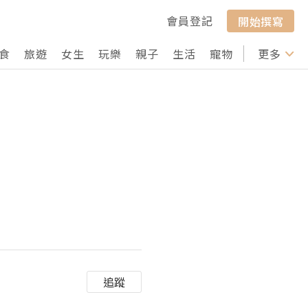
會員登記
開始撰寫
食
旅遊
女生
玩樂
親子
生活
寵物
行山
更多
打卡
追蹤