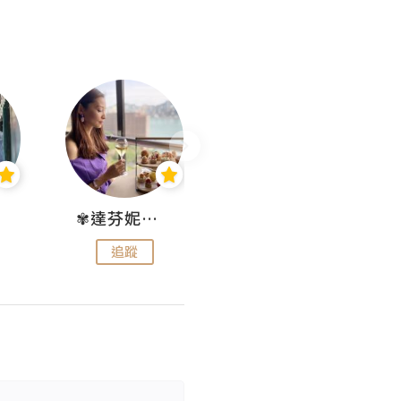
✾達芬妮•愛孩子•愛生活✾
wendysugar享受生活gogogo
追蹤
追蹤