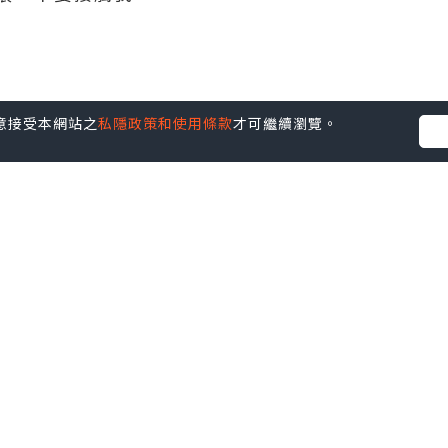
並不代表本站的立場。因此本站對所有博客的立場、真實性、準確性
您同意接受本網站之
私隱政策和使用條款
才可繼續瀏覽。
社群創作有價企劃》
】
丶
美食
丶
親子
丶
寵物
丶
扮靚攻略
及
活動情報
p啦！發掘更多吃喝玩樂資訊！
Follow 我哋
！
收藏