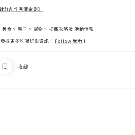
社群創作有價企劃》
】
丶
美食
丶
親子
丶
寵物
丶
扮靚攻略
及
活動情報
p啦！發掘更多吃喝玩樂資訊！
Follow 我哋
！
收藏