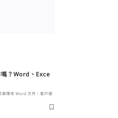
？Word、Exce
傳來 Word 文件、客戶提
rPoint，最後又要把資料整理成
式，處理起來比較零散。因此不