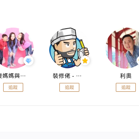
儍媽媽與兩隻小魔怪之家
裝修佬 - 香港一站式網上裝修平台
利奧
追蹤
追蹤
追蹤