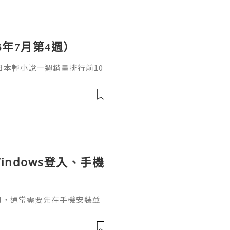
6年7月第4週）
日，日本輕小說一週銷量排行前10
cacia封面插畫：梅まろ卷
i出版社：角川發售日：2026
馴獸師慢生活16作者：棚架ユウ
：2026年08月銷售數：3,7
indows登入、手機
ignal，通常需要先在手機安裝並
掃描電腦畫面的二維碼，把桌面