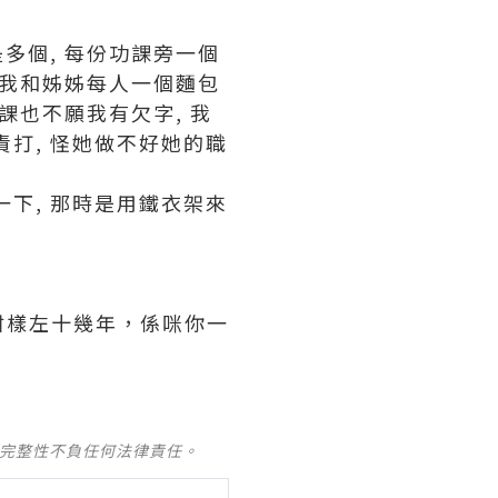
是多個, 每份功課旁一個
剩下我和姊姊每人一個麵包
功課也不願我有欠字, 我
責打, 怪她做不好她的職
一下, 那時是用鐵衣架來
咁樣左十幾年，係咪你一
及完整性不負任何法律責任。