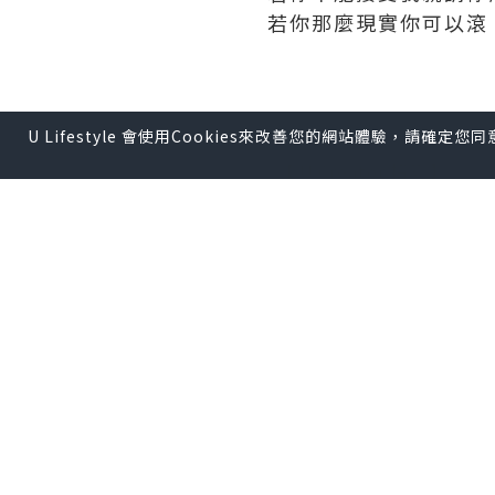
若你那麼現實你可以滾
*本站之內容由作者所提供，
U Lifestyle 會使用Cookies來改善您的網站體驗，請確定
【 U Creator 招募 】
出Post賺現金獎賞 l
登記《
【 睇Post + 參加品牌活動 
瀏覽更多社群
打卡
丶
旅遊
U Blog開咗WhatsAp
0個讚好