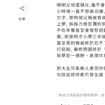
明明父母還健在,偏不會
小時候一直不想做功課,
欠字, 那時候父親做食
分享
上學, 姊姊力挽狂瀾的
不吃早餐甚至會發怒把麵
責, 她那時才小學三年
直至我的親戚終於忍不了
打屁股, 最終問題終於
我學到一樣野，表現可
到大左可能啲人會同你
句說話就咩都冇發生過
*本站之內容由作者所提供，