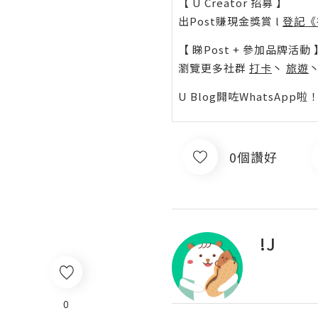
【 U Creator 招募 】
出Post賺現金獎賞 l
登記《
【 睇Post + 參加品牌活動 
瀏覽更多社群
打卡
丶
旅遊
U Blog開咗WhatsAp
0個讚好
!J
0