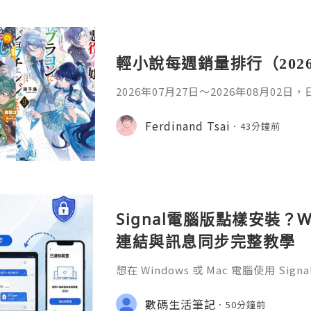
輕小說每週銷量排行（202
2026年07月27日〜2026年08月02
名如下。1. 魔法少女的魔女審判作者：A
首・文字插畫：すがわらおむ,maruch
Ferdinand Tsai
43分鐘前
年08月銷售數：10,281部2. 落後的
插畫：Nardack出版社：微雜誌社發售日
76部3. 反派千金轉職成超級兄控9作者
Signal電腦版點樣安裝？W
連結與訊息同步完整教學
想在 Windows 或 Mac 電腦使用 S
完成 Signal 帳號註冊，再透過手機
版設成已連結裝置。
數碼生活筆記
50分鐘前