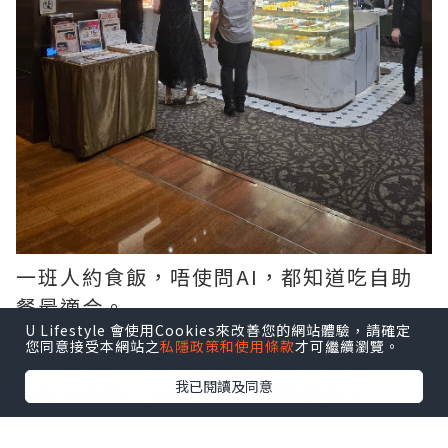
一班人約食飯，唔使問AI，都知道吃自助
餐最適合。
U Lifestyle 會使用Cookies來改善您的網站體驗，請確定
您同意接受本網站之
私隱政策和使用條款
才可繼續瀏覽。
揀六國酒店，因為佢緊既主題，龍蝦、花
我已閱讀及同意
膠及片皮鵝，大家都覺得相當吸引。