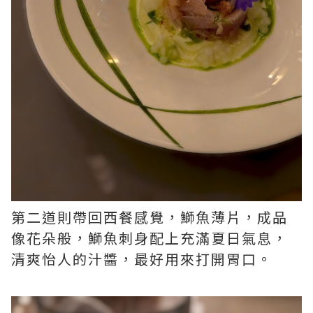
第二道則帶回西餐感覺，鰤魚薄片，成品
像花朵般，鰤魚刺身配上充滿夏日氣息，
清爽怡人的汁醬，最好用來打開胃口。