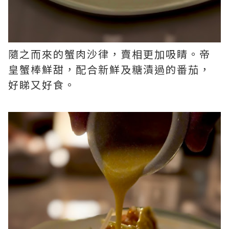
隨之而來的蟹肉沙律，賣相更加吸睛。帝
皇蟹棒鮮甜，配合新鮮及糖漬過的番茄，
好睇又好食。