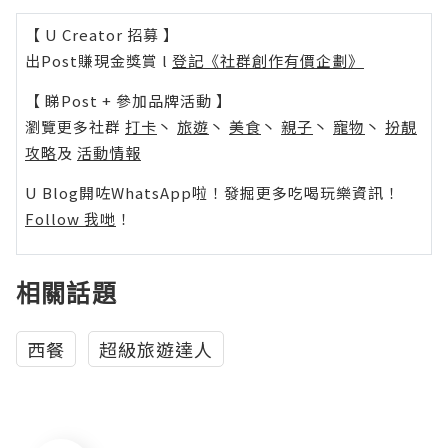
【 U Creator 招募 】
出Post賺現金獎賞 l
登記《社群創作有價企劃》
【 睇Post + 參加品牌活動 】
瀏覽更多社群
打卡
丶
旅遊
丶
美食
丶
親子
丶
寵物
丶
扮靚
攻略
及
活動情報
U Blog開咗WhatsApp啦！發掘更多吃喝玩樂資訊！
Follow 我哋
！
相關話題
西餐
超級旅遊達人