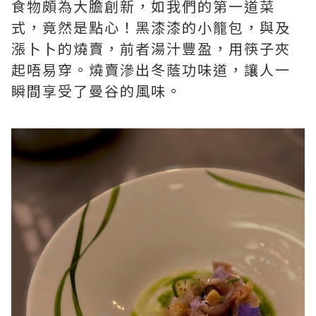
食物頗為大膽創新，如我們的第一道菜
式，竟然是點心！黑漆漆的小籠包，與及
漲卜卜的燒賣，前者湯汁豐盈，用筷子夾
起唔易穿。燒賣滲出冬蔭功味道，讓人一
瞬間享受了曼谷的風味。