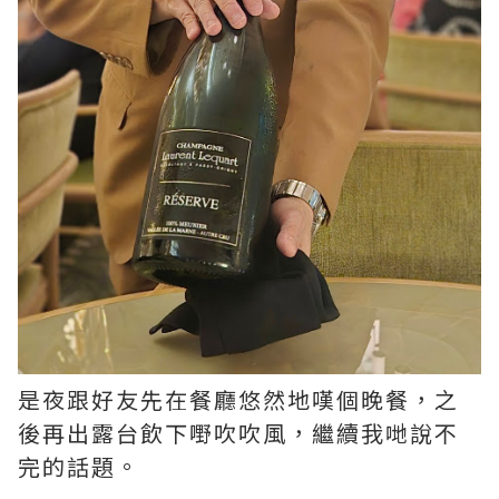
是夜跟好友先在餐廳悠然地嘆個晚餐，之
後再出露台飲下嘢吹吹風，繼續我哋說不
完的話題。