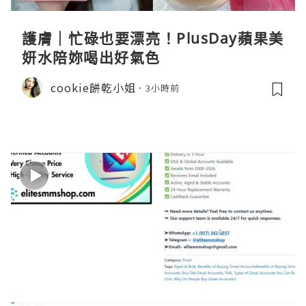
護膚｜忙碌也要漂亮！PlusDay蘋果美
妍水陪妳喝出好氣色
cookie餅乾小姐
3小時前