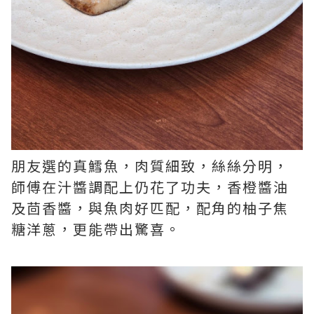
朋友選的真鱈魚，肉質細致，絲絲分明，
師傅在汁醬調配上仍花了功夫，香橙醬油
及茴香醬，與魚肉好匹配，配角的柚子焦
糖洋蔥，更能帶出驚喜。