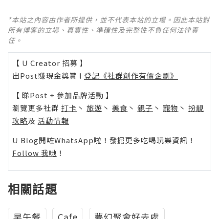
*本站之內容由作者所提供，並不代表本站的立場。因此本站對
所有博客的立場、真實性、準確性及完整性不負任何法律責
任。
【 U Creator 招募 】
出Post賺現金獎賞 l
登記《社群創作有價企劃》
【 睇Post + 參加品牌活動 】
瀏覽更多社群
打卡
丶
旅遊
丶
美食
丶
親子
丶
寵物
丶
扮靚
攻略
及
活動情報
U Blog開咗WhatsApp啦！發掘更多吃喝玩樂資訊！
Follow 我哋
！
相關話題
早午餐
Cafe
夢幻聚會好去處