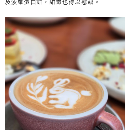
及菠蘿蛋白餅，甜胃也得以慰藉。