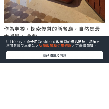
作為老饕，探索優質的新餐廳，自然是最
大興趣。 食物
U Lifestyle 會使用Cookies來改善您的網站體驗，請確定
您同意接受本網站之
私隱政策和使用條款
才可繼續瀏覽。
連接將軍澳地鐵站的酒店，易名九龍東帝
我已閱讀及同意
苑酒店後，進行了一系列的改革，好令人
期待。
第一階段大堂華麗變身的Fine Food
Lounge，數月前我已急不及待嚐過其蛋糕
及咖啡，質素令人滿意，自此成為了我在
將軍澳打發時間的地方。