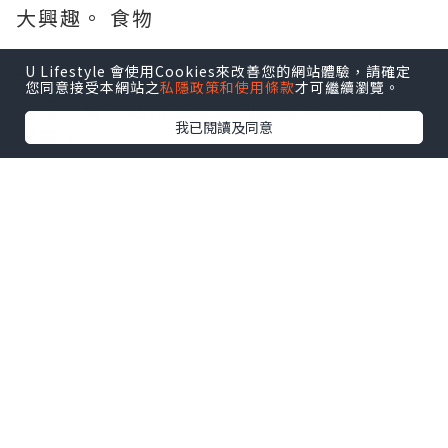
大興趣。 食物
U Lifestyle 會使用Cookies來改善您的網站體驗，請確定
連接將軍澳地鐵站的酒店，易名九龍東帝
您同意接受本網站之
私隱政策和使用條款
才可繼續瀏覽。
苑酒店後，進行了一系列的改革，好令人
我已閱讀及同意
期待。
第一階段大堂華麗變身的Fine Food
Lounge，數月前我已急不及待嚐過其蛋糕
及咖啡，質素令人滿意，自此成為了我在
將軍澳打發時間的地方。