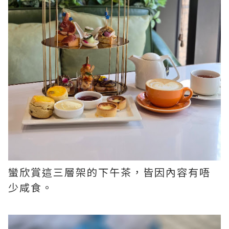
蠻欣賞這三層架的下午茶，皆因內容有唔
少咸食。