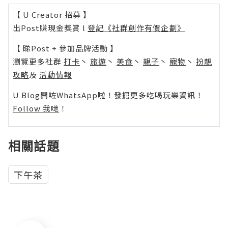
【 U Creator 招募 】
出Post賺現金獎賞 l
登記《社群創作有價企劃》
【 睇Post + 參加品牌活動 】
瀏覽更多社群
打卡
丶
旅遊
丶
美食
丶
親子
丶
寵物
丶
扮靚
攻略
及
活動情報
U Blog開咗WhatsApp啦！發掘更多吃喝玩樂資訊！
Follow 我哋
！
相關話題
下午茶