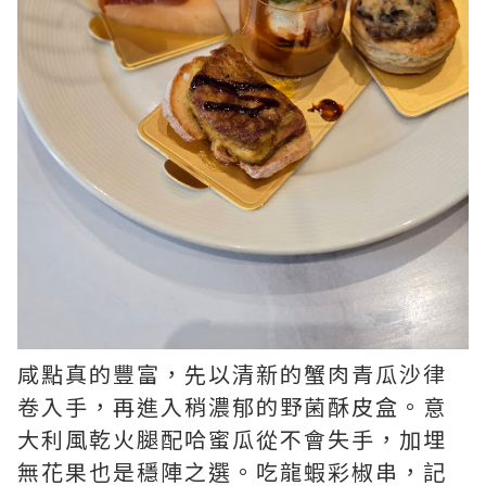
咸點真的豐富，先以清新的蟹肉青瓜沙律
卷入手，再進入稍濃郁的野菌酥皮盒。意
大利風乾火腿配哈蜜瓜從不會失手，加埋
無花果也是穩陣之選。吃龍蝦彩椒串，記