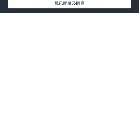
我已閱讀及同意
膠及片皮鵝，大家都覺得相當吸引。