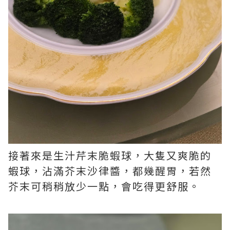
接著來是生汁芹末脆蝦球，大隻又爽脆的
蝦球，沾滿芥末沙律醬，都幾醒胃，若然
芥末可稍稍放少一點，會吃得更舒服。