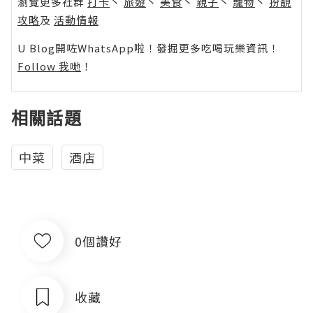
瀏覽更多社群
打卡
丶
旅遊
丶
美食
丶
親子
丶
寵物
丶
扮靚
攻略
及
活動情報
U Blog開咗WhatsApp啦！發掘更多吃喝玩樂資訊！
Follow 我哋
！
相關話題
中菜
酒店
0個讚好
收藏