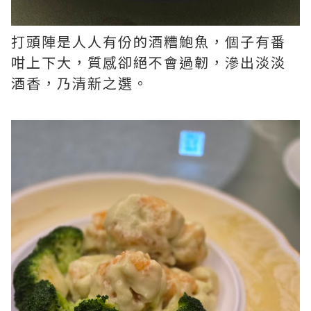
打頭陣是人人有份的酒糟鮑魚，個子有番
咁上下大，質感卻絕不會過韌，滲出淡淡
酒香，乃清新之選。