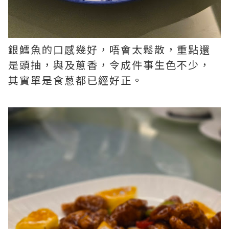
銀鱈魚的口感幾好，唔會太鬆散，重點還
是頭抽，與及蔥香，令成件事生色不少，
其實單是食蔥都已經好正。