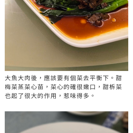
大魚大肉後，應該要有個菜去平衡下。甜
梅菜蒸菜心苗，菜心的確很嫩口，甜柝菜
也起了很大的作用，惹味得多。