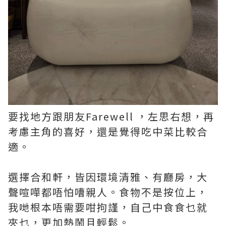
要找地方跟朋友Farewell ，左思右想，再
考慮主角的喜好，還是覺得吃中菜比較合
適。
選擇合和軒，皆因環境清雅、有廳房，大
聲喧嘩都唔怕嘈親人。食物不是按位上，
我哋根本唔需要咁拘謹，自己中食食乜就
夾乜，更加熱鬧且輕鬆。