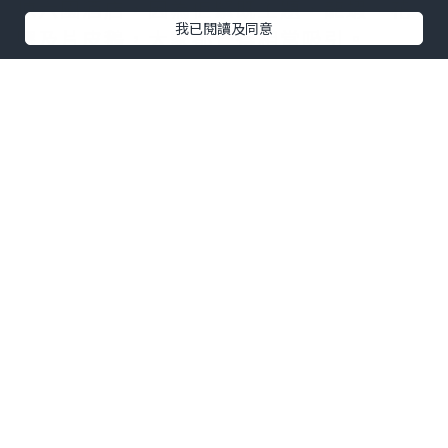
揀六國酒店，因為佢緊既主題，龍蝦、花
我已閱讀及同意
膠及片皮鵝，大家都覺得相當吸引。