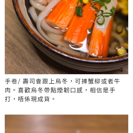
手卷/ 壽司會跟上烏冬，可揀蟹柳或者牛
肉。喜歡烏冬帶點煙韌口感，相信是手
打，唔係現成貨。