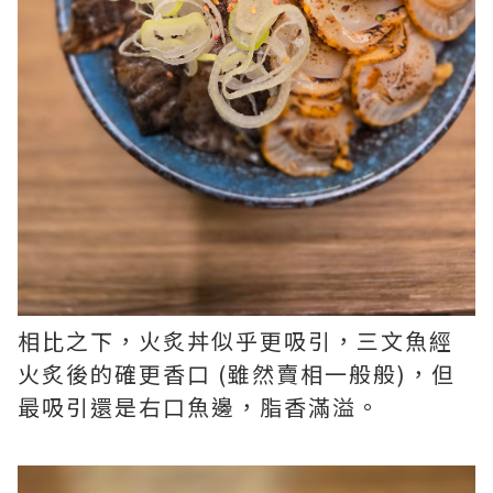
相比之下，火炙丼似乎更吸引，三文魚經
火炙後的確更香口 (雖然賣相一般般)，但
最吸引還是右口魚邊，脂香滿溢。