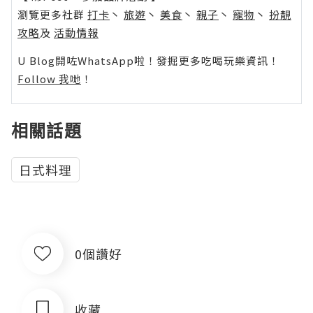
瀏覽更多社群
打卡
丶
旅遊
丶
美食
丶
親子
丶
寵物
丶
扮靚
攻略
及
活動情報
U Blog開咗WhatsApp啦！發掘更多吃喝玩樂資訊！
Follow 我哋
！
相關話題
日式料理
0個讚好
收藏