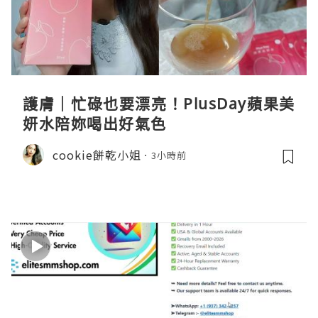
護膚｜忙碌也要漂亮！PlusDay蘋果美
妍水陪妳喝出好氣色
cookie餅乾小姐
3小時前