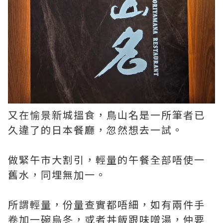
又在愉景新城搵食，鳥山名是一所筆者已
久違了的日本餐廳，忽然想去一試。
做緊午市大割引，輕量的午餐全部唔使一
舊水，同埋無加一。
所謂輕量，份量查實都唔細，如有兩件手
卷加一碗烏冬，或者丼飯跟味噌湯，仲要