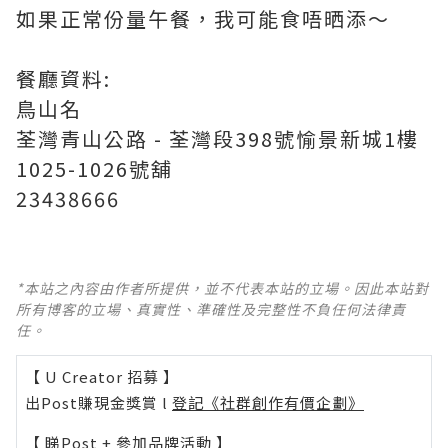
如果正常份量午餐，我可能食唔晒添～
餐廳資料:
鳥山名
荃灣青山公路 - 荃灣段398號愉景新城1樓
1025-1026號舖
23438666
*本站之內容由作者所提供，並不代表本站的立場。因此本站對
所有博客的立場、真實性、準確性及完整性不負任何法律責
任。
【 U Creator 招募 】
出Post賺現金獎賞 l
登記《社群創作有價企劃》
【 睇Post + 參加品牌活動 】