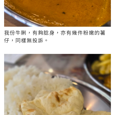
我份牛脷，有夠腍身，亦有幾件粉嫩的薯
仔，同樣無投訴。