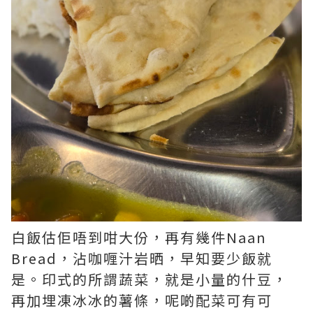
白飯估佢唔到咁大份，再有幾件Naan
Bread，沾咖喱汁岩晒，早知要少飯就
是。印式的所謂蔬菜，就是小量的什豆，
再加埋凍冰冰的薯條，呢啲配菜可有可