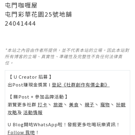
屯門咖喱屋
屯門彩華花園25號地舖
24041444
*本站之內容由作者所提供，並不代表本站的立場。因此本站對
所有博客的立場、真實性、準確性及完整性不負任何法律責
任。
【 U Creator 招募 】
出Post賺現金獎賞 l
登記《社群創作有價企劃》
【 睇Post + 參加品牌活動 】
瀏覽更多社群
打卡
丶
旅遊
丶
美食
丶
親子
丶
寵物
丶
扮靚
攻略
及
活動情報
U Blog開咗WhatsApp啦！發掘更多吃喝玩樂資訊！
Follow 我哋
！