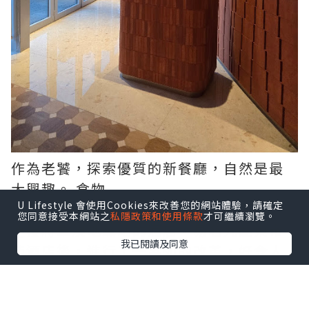
作為老饕，探索優質的新餐廳，自然是最
大興趣。 食物
U Lifestyle 會使用Cookies來改善您的網站體驗，請確定
您同意接受本網站之
私隱政策和使用條款
才可繼續瀏覽。
連接將軍澳地鐵站的酒店，易名九龍東帝
我已閱讀及同意
苑酒店後，進行了一系列的改革，好令人
期待。