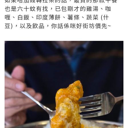
也是六十蚊有找，已包剛才的雞湯、咖
喱、白飯、印度薄餅、薯條、蔬菜 (什
豆)，以及飲品，你話係咪好街坊價先~