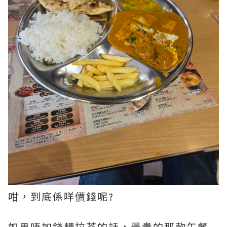
咁，到底係咩價錢呢?
如果唔加錢轉拉茶的話，最貴的那款午餐