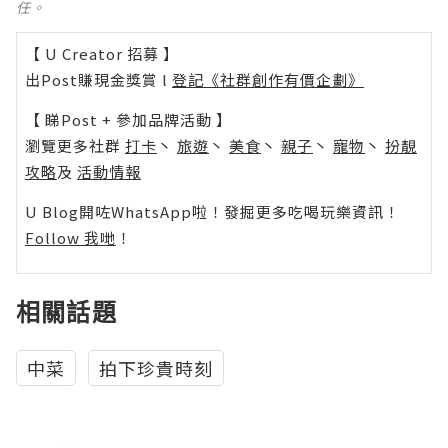
任。
【 U Creator 招募 】
出Post賺現金獎賞 l
登記《社群創作有價企劃》
【 睇Post + 參加品牌活動 】
瀏覽更多社群
打卡
丶
旅遊
丶
美食
丶
親子
丶
寵物
丶
扮靚
攻略
及
活動情報
U Blog開咗WhatsApp啦！發掘更多吃喝玩樂資訊！
Follow 我哋
！
相關話題
中菜
拍下珍貴時刻