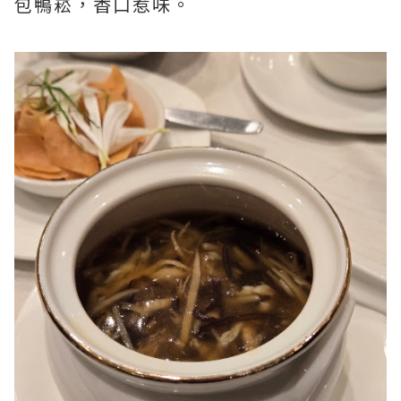
包鴨崧，香口惹味。