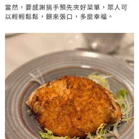
當然，要感謝搞手預先夾好菜單，眾人可
以輕輕鬆鬆，餸來張口，多麼幸福。