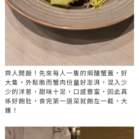
齊人開飯！先來每人一隻的焗釀蟹蓋，好
大隻，外鬆脆而蟹肉份量好澎湃，混入少
少的洋蔥，甜味十足，口感豐富，因此真
係好飽肚，食完第一道菜就飽左一截，大
鑊！