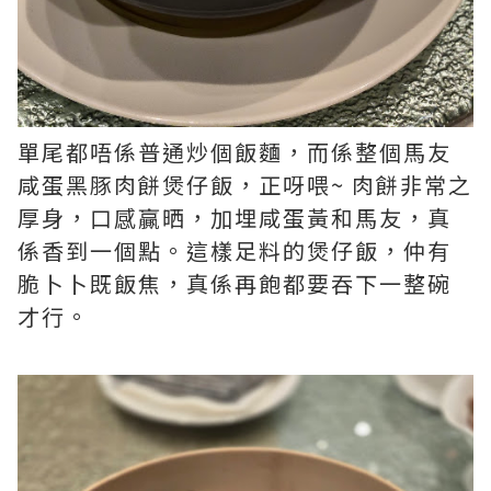
單尾都唔係普通炒個飯麵，而係整個馬友
咸蛋黑豚肉餅煲仔飯，正呀喂~ 肉餅非常之
厚身，口感贏晒，加埋咸蛋黃和馬友，真
係香到一個點。這樣足料的煲仔飯，仲有
脆卜卜既飯焦，真係再飽都要吞下一整碗
才行。