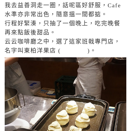
我去益善洞走一圈，話呢區好舒服，
Cafe
水準亦非常出色，隨意搵一間都掂。
行程好緊湊，只抽了一個晚上，吃完晚餐
再來點飯後甜品。
云云咖啡廳之中，選了這家班戟專門店，
동백양과점
名字叫東柏洋果店
(
)
。