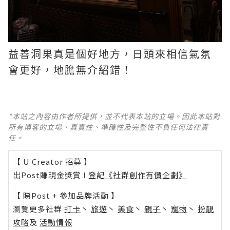
益善洞果真是個好地方，日頭來相信氣氛
會更好，地膽無介紹錯！
*本站之內容由作者所提供，並不代表本站的立場。因此本站對
所有博客的立場、真實性、準確性及完整性不負任何法律責
任。
【 U Creator 招募 】
出Post賺現金獎賞 l
登記《社群創作有價企劃》
【 睇Post + 參加品牌活動 】
瀏覽更多社群
打卡
丶
旅遊
丶
美食
丶
親子
丶
寵物
丶
扮靚
攻略
及
活動情報