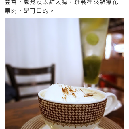
豐富，感覺沒太甜太膩，班戟裡夾雜無花
果肉，是可口的。