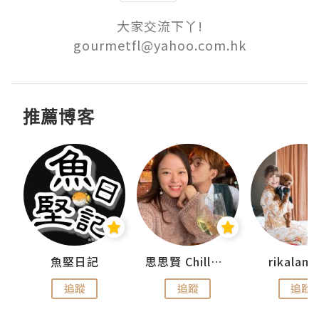
大家交流下丫!

gourmetfl@yahoo.com.hk
推薦博客
urnal
魚堅日記
思思賢 ChillMyBabe
rikala
追蹤
追蹤
追蹤