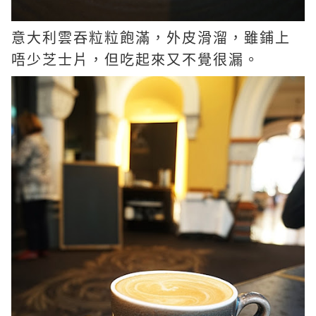
意大利雲吞粒粒飽滿，外皮滑溜，雖鋪上
唔少芝士片，但吃起來又不覺很漏。