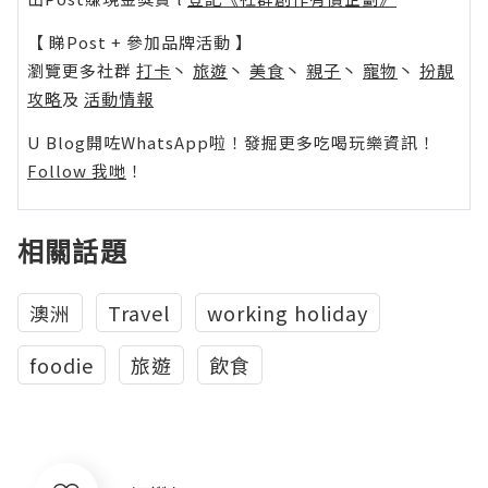
【 睇Post + 參加品牌活動 】
瀏覽更多社群
打卡
丶
旅遊
丶
美食
丶
親子
丶
寵物
丶
扮靚
攻略
及
活動情報
U Blog開咗WhatsApp啦！發掘更多吃喝玩樂資訊！
Follow 我哋
！
相關話題
澳洲
Travel
working holiday
foodie
旅遊
飲食