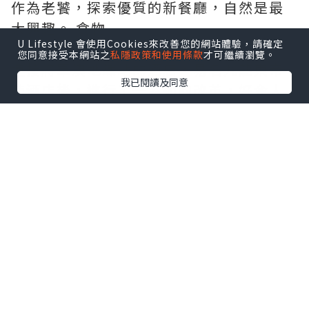
作為老饕，探索優質的新餐廳，自然是最
大興趣。 食物
U Lifestyle 會使用Cookies來改善您的網站體驗，請確定
您同意接受本網站之
私隱政策和使用條款
才可繼續瀏覽。
連接將軍澳地鐵站的酒店，易名九龍東帝
我已閱讀及同意
苑酒店後，進行了一系列的改革，好令人
期待。
第一階段大堂華麗變身的Fine Food
Lounge，數月前我已急不及待嚐過其蛋糕
及咖啡，質素令人滿意，自此成為了我在
將軍澳打發時間的地方。