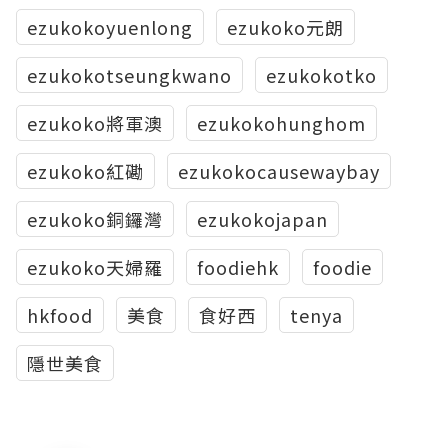
ezukokoyuenlong
ezukoko元朗
ezukokotseungkwano
ezukokotko
ezukoko將軍澳
ezukokohunghom
ezukoko紅磡
ezukokocausewaybay
ezukoko銅鑼灣
ezukokojapan
ezukoko天婦羅
foodiehk
foodie
hkfood
美食
食好西
tenya
隱世美食