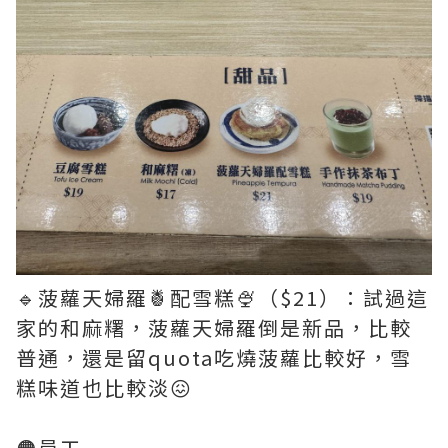
🔹菠蘿天婦羅🍍配雪糕🍨（$21）：試過這
家的和麻糬，菠蘿天婦羅倒是新品，比較
普通，還是留quota吃燒菠蘿比較好，雪
糕味道也比較淡😖
🟠員工