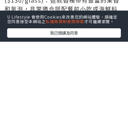
($130/glass)：這款香檳帶有豐富的果香
和氣泡，非常適合搭配餐前小吃或海鮮料
理 🍾
U Lifestyle 會使用Cookies來改善您的網站體驗，請確定
您同意接受本網站之
私隱政策和使用條款
才可繼續瀏覽。
我已閱讀及同意
Mascato
泰式小食拼盤
🔸 白酒 - Mascato ($115/glass) ：這款
白酒帶有清新的甜味和果香，非常適合搭
配清淡的菜式或是沙拉 🍷