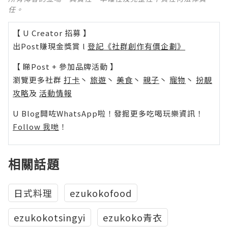
任。
【 U Creator 招募 】
出Post賺現金獎賞 l
登記《社群創作有價企劃》
【 睇Post + 參加品牌活動 】
瀏覽更多社群
打卡
丶
旅遊
丶
美食
丶
親子
丶
寵物
丶
扮靚
攻略
及
活動情報
U Blog開咗WhatsApp啦！發掘更多吃喝玩樂資訊！
Follow 我哋
！
相關話題
日式料理
ezukokofood
ezukokotsingyi
ezukoko青衣