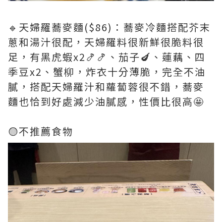
🔹天婦羅蕎麥麵($86)：蕎麥冷麵搭配芥末
蔥和湯汁很配，天婦羅料很新鮮很脆料很
足，有黑虎蝦x2🍤🍤、茄子🍆、蓮藕、四
季豆x2、蟹柳，炸衣十分薄脆，完全不油
膩，搭配天婦羅汁和蘿蔔蓉很不錯，蕎麥
麵也恰到好處減少油膩感，性價比很高🤩
🟡不推薦食物