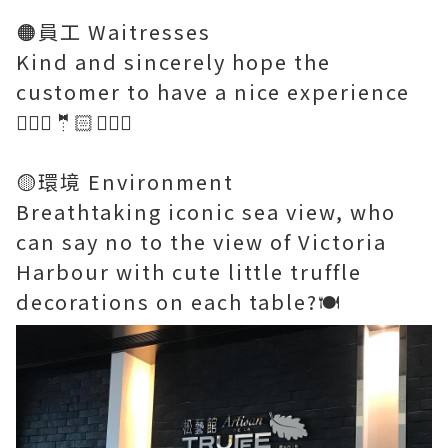
🟠員工 Waitresses
Kind and sincerely hope the
customer to have a nice experience
🤵🏻‍♂️🤵🏻🤵🏻‍♀️
🟡環境 Environment
Breathtaking iconic sea view, who
can say no to the view of Victoria
Harbour with cute little truffle
decorations on each table?🍽️