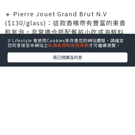
🔹 Pierre Jouet Grand Brut N.V
($130/glass)：這款香檳帶有豐富的果香
和氣泡，非常適合搭配餐前小吃或海鮮料
理 🍾
U Lifestyle 會使用Cookies來改善您的網站體驗，請確定
您同意接受本網站之
私隱政策和使用條款
才可繼續瀏覽。
我已閱讀及同意
Mascato
泰式小食拼盤