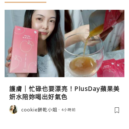
護膚｜忙碌也要漂亮！PlusDay蘋果美
妍水陪妳喝出好氣色
cookie餅乾小姐
4小時前