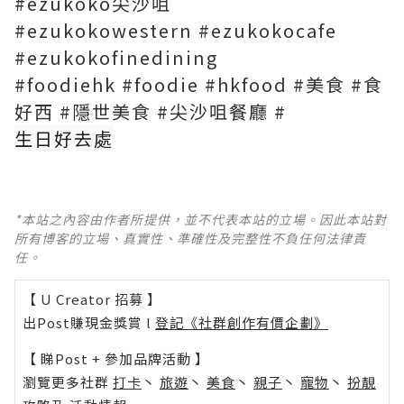
#ezukoko尖沙咀
#ezukokowestern #ezukokocafe
#ezukokofinedining
#foodiehk #foodie #hkfood #美食 #食
好西 #隱世美食 #尖沙咀餐廳 #
生日好去處
*本站之內容由作者所提供，並不代表本站的立場。因此本站對
所有博客的立場、真實性、準確性及完整性不負任何法律責
任。
【 U Creator 招募 】
出Post賺現金獎賞 l
登記《社群創作有價企劃》
【 睇Post + 參加品牌活動 】
瀏覽更多社群
打卡
丶
旅遊
丶
美食
丶
親子
丶
寵物
丶
扮靚