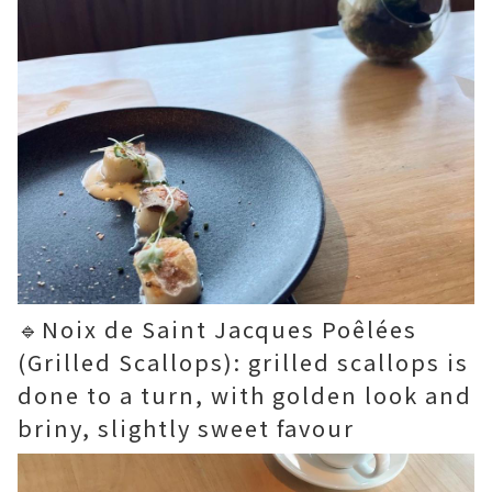
🔹Noix de Saint Jacques Poêlées
(Grilled Scallops): grilled scallops is
done to a turn, with golden look and
briny, slightly sweet favour