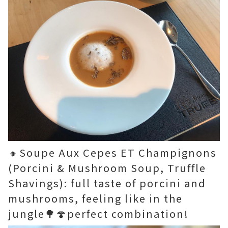
🔸Soupe Aux Cepes ET Champignons
(Porcini & Mushroom Soup, Truffle
Shavings): full taste of porcini and
mushrooms, feeling like in the
jungle🌳🍄perfect combination!