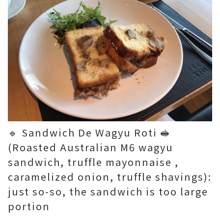
🔹 Sandwich De Wagyu Roti 🥪
(Roasted Australian M6 wagyu
sandwich, truffle mayonnaise ,
caramelized onion, truffle shavings):
just so-so, the sandwich is too large
portion