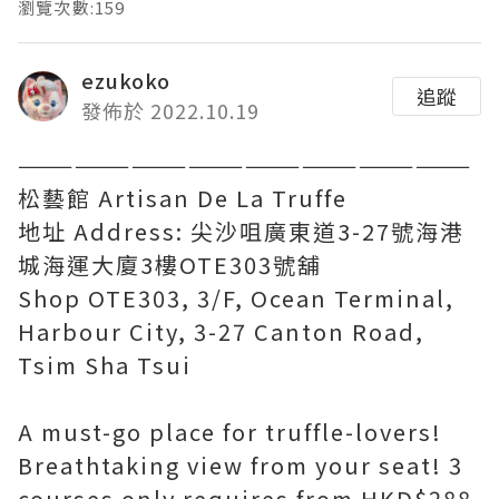
瀏覽次數:159
ezukoko
追蹤
發佈於 2022.10.19
————————————————————————
松藝館 Artisan De La Truffe
地址 Address: 尖沙咀廣東道3-27號海港
城海運大廈3樓OTE303號舖
Shop OTE303, 3/F, Ocean Terminal,
Harbour City, 3-27 Canton Road,
Tsim Sha Tsui
A must-go place for truffle-lovers!
Breathtaking view from your seat! 3
courses only requires from HKD$288