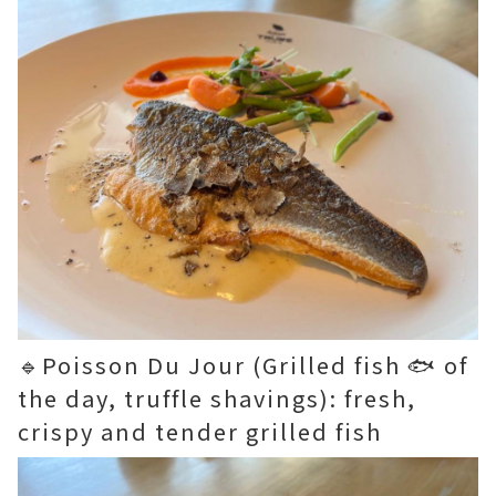
🔹Poisson Du Jour (Grilled fish 🐟 of
the day, truffle shavings): fresh,
crispy and tender grilled fish