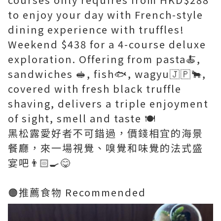
to enjoy your day with French-style
dining experience with truffles!
Weekend $438 for a 4-course deluxe
exploration. Offering from pasta🍝,
sandwiches 🥪, fish🐟, wagyu🇯🇵🐂,
covered with fresh black truffle
shaving, delivers a triple enjoyment
of sight, smell and taste 🍽️
黑松露愛好者不可錯過，價錢相宜的海景
餐廳，來一場視覺、嗅覺和味覺的法式盛
宴吧👨🏻‍🍳😋
🟠推薦食物 Recommended