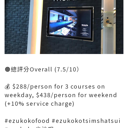
🟠總評分Overall (7.5/10）
💰 $288/person for 3 courses on
weekday, $438/person for weekend
(+10% service charge)
#ezukokofood #ezukokotsimshatsui