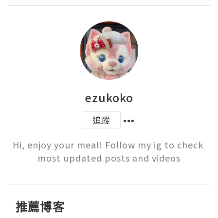
ezukoko
追蹤
Hi, enjoy your meal! Follow my ig to check 
most updated posts and videos
推薦博客