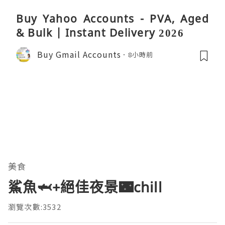
Buy Yahoo Accounts - PVA, Aged
& Bulk | Instant Delivery 2026
Buy Gmail Accounts
8小時前
美食
鯊魚🦈+絕佳夜景🌃chill
瀏覽次數:3532