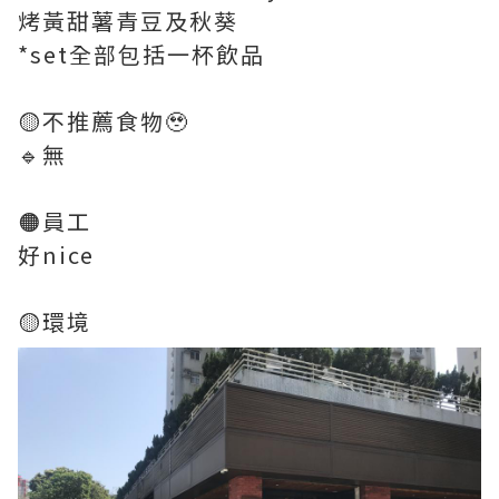
烤黃甜薯青豆及秋葵
*set全部包括一杯飲品
🟡不推薦食物🥹
🔹無
🟠員工
好nice
🟡環境