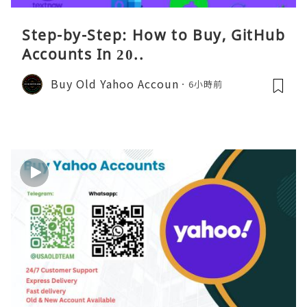
Step-by-Step: How to Buy, GitHub
Accounts In 20..
Buy Old Yahoo Accoun
6小時前