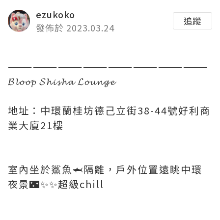
ezukoko
追蹤
發佈於 2023.03.24
————————————————————————
𝓑𝓵𝓸𝓸𝓹 𝓢𝓱𝓲𝓼𝓱𝓪 𝓛𝓸𝓾𝓷𝓰𝓮
地址：中環蘭桂坊德己立街38-44號好利商
業大廈21樓
室內坐於鯊魚🦈隔離，戶外位置遠眺中環
夜景🌃✨✨超級chill