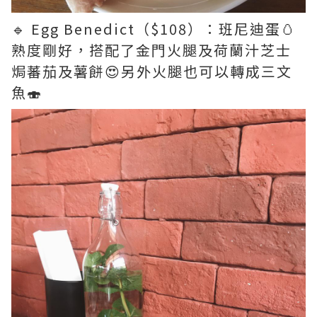
🔹 Egg Benedict（$108）：班尼迪蛋🥚
熟度剛好，搭配了金門火腿及荷蘭汁芝士
焗蕃茄及薯餅😍另外火腿也可以轉成三文
魚🍣