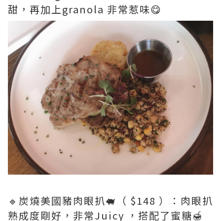
甜，再加上granola 非常惹味😋
🔹炭燒美國豬肉眼扒🐖（ $148 ）：肉眼扒
熟成度剛好，非常Juicy ，搭配了蜜糖🍯