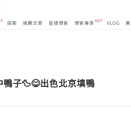
探索
推薦文章
星級博客
博客專享
VLOG
美
鴨子🦆😋出色北京填鴨