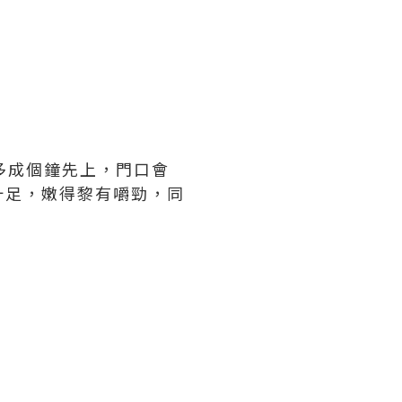
唔多成個鐘先上，門口會
十足，嫩得黎有嚼勁，同