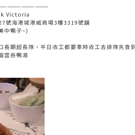
———————————
 Victoria
27號海港城港威商場3樓3319號舖
美中鴨子~)
口長期超長隊，平日收工都要準時收工去排隊先食
個雲吞鴨湯