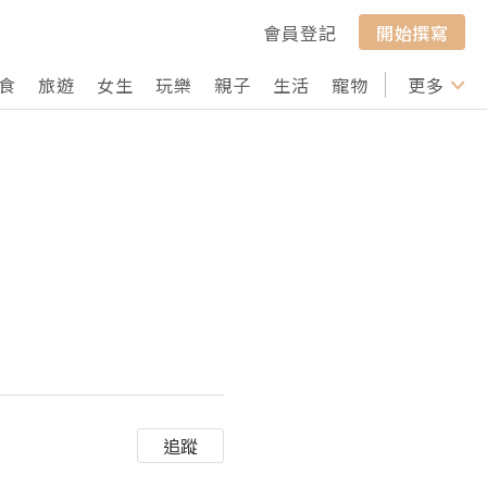
會員登記
開始撰寫
食
旅遊
女生
玩樂
親子
生活
寵物
行山
更多
打卡
追蹤