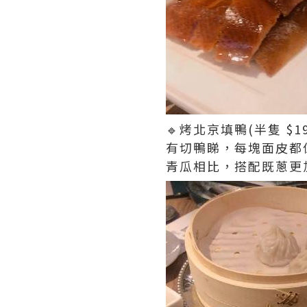
🔹烤北京填鴨(半隻 
有切鴨睇，每塊面皮都
青瓜相比，搭配既蔥更