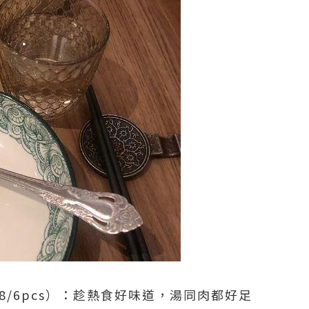
98/6pcs）：趁熱食好味道，湯同肉都好足