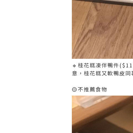
🔹桂花糕凍伴鴨件($1
意，桂花糕又軟鴨皮同
🟡不推薦食物