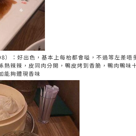
$198）：好出色，基本上每枱都會嗌，不過等左差
係熱辣辣，皮同肉分開，鴨皮烤到香脆，鴨肉鴨味
加能夠體現香味