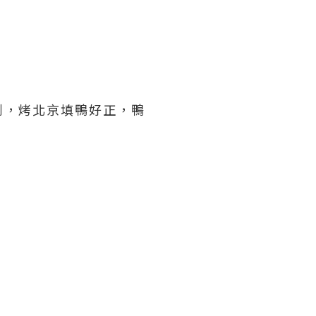
到，烤北京填鴨好正，鴨