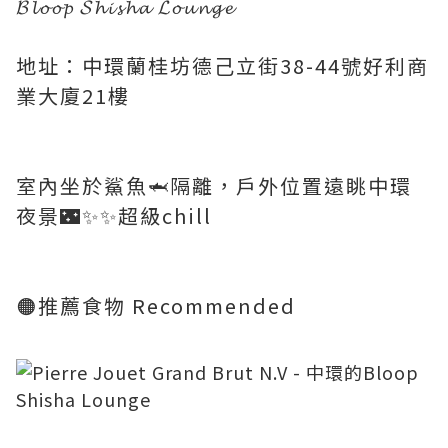
𝓑𝓵𝓸𝓸𝓹 𝓢𝓱𝓲𝓼𝓱𝓪 𝓛𝓸𝓾𝓷𝓰𝓮
地址：中環蘭桂坊德己立街38-44號好利商
業大廈21樓
室內坐於鯊魚🦈隔離，戶外位置遠眺中環
夜景🌃✨✨超級chill
🟠推薦食物 Recommended