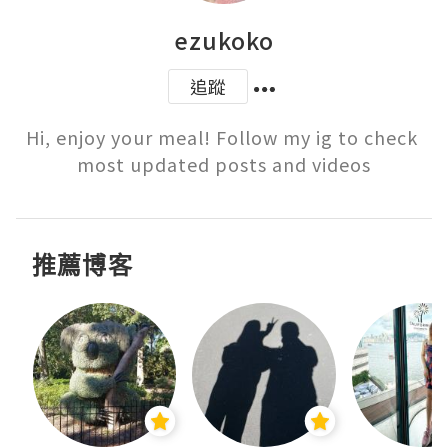
ezukoko
追蹤
Hi, enjoy your meal! Follow my ig to check 
most updated posts and videos
推薦博客