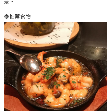
景。
🟠推薦食物