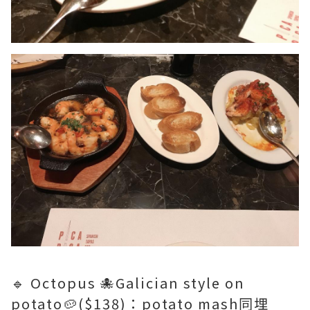
🔹 Octopus 🐙Galician style on
potato🥔($138)：potato mash同埋