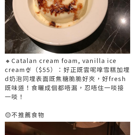
🔸Catalan cream foam, vanilla ice
cream🍨（$55）：好正既雲呢嗱雪糕加埋
d奶泡同埋表面既焦糖脆脆好夾，好fresh
既味道！食曬成個都唔漏，忍唔住一啖接
一啖！
🟡不推薦食物