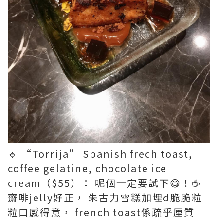
🔹 “Torrija” Spanish frech toast,
coffee gelatine, chocolate ice
cream（$55）： 呢個一定要試下😋！☕️
齋啡jelly好正， 朱古力雪糕加埋d脆脆粒
粒口感得意， french toast係疏乎厘質