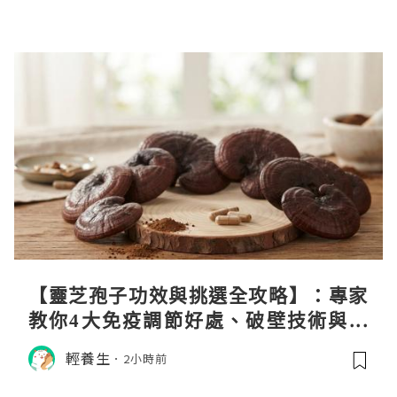
【靈芝孢子功效與挑選全攻略】：專家
教你4大免疫調節好處、破壁技術與挑
選秘訣
輕養生
2小時前