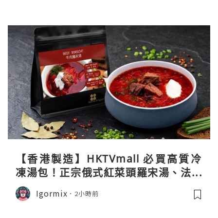
【香港製造】HKTVmall 必買高質冷
凍湯包！正宗俄式紅菜頭羅宋湯、法式
龍蝦濃湯與生酮膠原蛋白骨頭湯全攻略
Igormix
2小時前