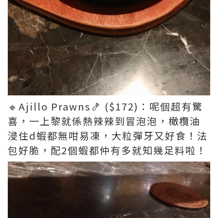
🔹Ajillo Prawns🍤 ($172)：呢個超有驚
喜，一上黎就係熱辣辣到冒泡泡，橄欖油
浸住d蝦都無咁易凍，大粒彈牙又好食！法
包好脆，配2個蝦都仲有多就知幾足料啦！