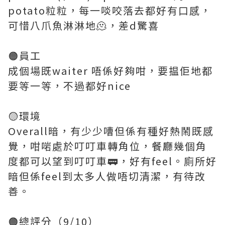
potato粒粒，每一啖咬落去都好有口感，
可惜八爪魚淋淋地🫠，差d驚喜
🟠員工
成個場既waiter 唔係好夠咁，要揾佢地都
要等一等，不過都好nice
🟡環境
Overall暗，有少少嘈但係有種好熱鬧既感
覺，咁啱處於叮叮車轉角位，餐廳幾個角
度都可以望到叮叮車🚃，好有feel。廁所好
暗但係feel到太多人做唔切清潔，有待改
善。
🟠總評分（9/10）