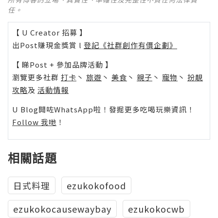
任。
【 U Creator 招募 】
出Post賺現金獎賞 l
登記《社群創作有價企劃》
【 睇Post + 參加品牌活動 】
瀏覽更多社群
打卡
丶
旅遊
丶
美食
丶
親子
丶
寵物
丶
扮靚
攻略
及
活動情報
U Blog開咗WhatsApp啦！發掘更多吃喝玩樂資訊！
Follow 我哋
！
相關話題
日式料理
ezukokofood
ezukokocausewaybay
ezukokocwb