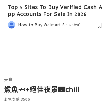
Top 5 Sites To Buy Verified Cash A
pp Accounts For Sale In 2026
How to Buy Walmart S
2小時前
美食
鯊魚🦈+絕佳夜景🌃chill
瀏覽次數:3506