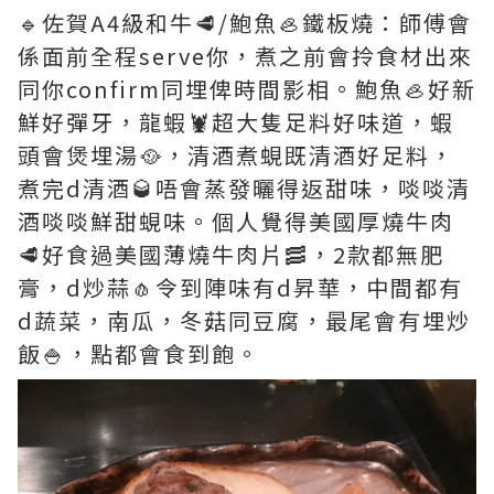
🔹佐賀A4級和牛🥩/鮑魚🦪鐵板燒：師傅會
係面前全程serve你，煮之前會拎食材出來
同你confirm同埋俾時間影相。鮑魚🦪好新
鮮好彈牙，龍蝦🦞超大隻足料好味道，蝦
頭會煲埋湯🥘，清酒煮蜆既清酒好足料，
煮完d清酒🥃唔會蒸發曬得返甜味，啖啖清
酒啖啖鮮甜蜆味。個人覺得美國厚燒牛肉
🥩好食過美國薄燒牛肉片🥓，2款都無肥
膏，d炒蒜🧄令到陣味有d昇華，中間都有
d蔬菜，南瓜，冬菇同豆腐，最尾會有埋炒
飯🍚，點都會食到飽。