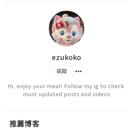
ezukoko
追蹤
Hi, enjoy your meal! Follow my ig to check 
most updated posts and videos
推薦博客