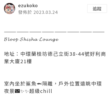
ezukoko
追蹤
發佈於 2023.03.24
————————————————————————
𝓑𝓵𝓸𝓸𝓹 𝓢𝓱𝓲𝓼𝓱𝓪 𝓛𝓸𝓾𝓷𝓰𝓮
地址：中環蘭桂坊德己立街38-44號好利商
業大廈21樓
室內坐於鯊魚🦈隔離，戶外位置遠眺中環
夜景🌃✨✨超級chill