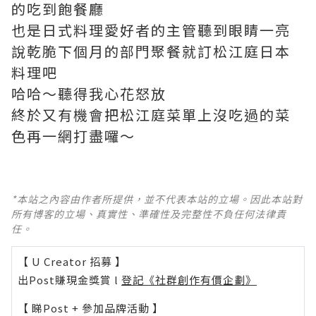
的吃到飽餐廳
也是日式料理愛好者的主管聽到眼睛一亮
說乾脆下個月的部門聚餐就訂松江庭日本
料理吧
哈哈～聽得我心花怒放
終於又有機會把松江庭菜單上沒吃過的菜
色再一網打盡囉～
*本站之內容由作者所提供，並不代表本站的立場。因此本站對
所有博客的立場、真實性、準確性及完整性不負任何法律責
任。
【 U Creator 招募 】
出Post賺現金獎賞 l
登記《社群創作有價企劃》
【 睇Post + 參加品牌活動 】