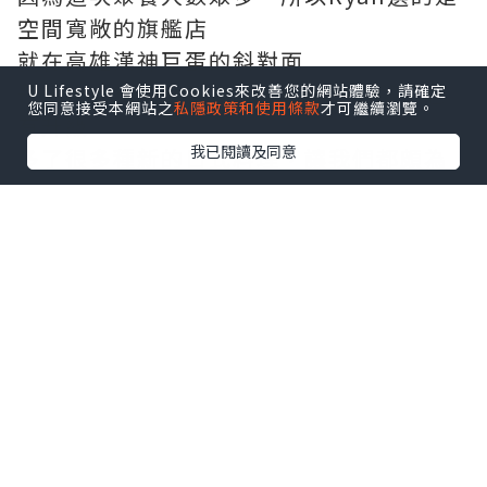
空間寬敞的旗艦店
就在高雄漢神巨蛋的斜對面
聽說最近松江庭日本料理的吃到飽菜色也
U Lifestyle 會使用Cookies來改善您的網站體驗，請確定
您同意接受本網站之
私隱政策和使用條款
才可繼續瀏覽。
有升級
我已閱讀及同意
多了很多種新的日式料理，讓我們都頗為
期待
我們一票人速速點了一輪菜單後，開始期
待日式料理上桌
松江庭的服務生上菜單跟送菜速度絲毫沒
有因為客人多而怠慢
很快的，料理就一盤盤被端了上來