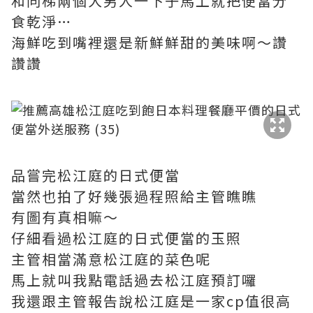
和同梯兩個大男人一下子馬上就把便當分
食乾淨…
海鮮吃到嘴裡還是新鮮鮮甜的美味啊～讚
讚讚
品嘗完松江庭的日式便當
當然也拍了好幾張過程照給主管瞧瞧
有圖有真相嘛～
仔細看過松江庭的日式便當的玉照
主管相當滿意松江庭的菜色呢
馬上就叫我點電話過去松江庭預訂囉
我還跟主管報告說松江庭是一家cp值很高