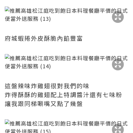
府城蝦捲外皮酥脆內餡豐富
這盤辣味炸雞翅很對我們的味
炸得酥酥的雞翅配上特調醬汁還有七味粉
讓我跟同梯唰嘴又點了幾盤