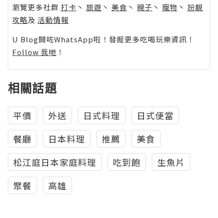
瀏覽更多社群
打卡
丶
旅遊
丶
美食
丶
親子
丶
寵物
丶
扮靚
攻略
及
活動情報
U Blog開咗WhatsApp啦！發掘更多吃喝玩樂資訊！
Follow 我哋
！
相關話題
平價
外送
日式料理
日式便當
餐廳
日本料理
推薦
美食
松江庭日本家庭料理
吃到飽
生魚片
聚餐
高雄