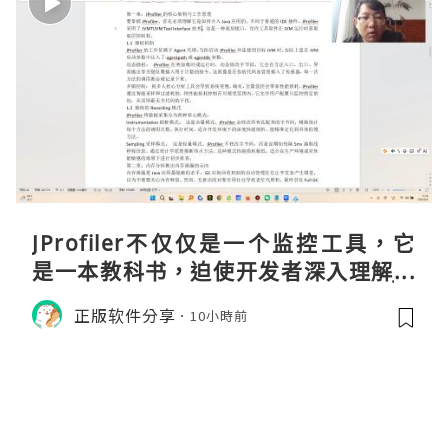
JProfiler不仅仅是一个监控工具，它
是一本教科书，迫使开发者深入理解JV
M的内存模型、垃圾回收机制和并发原
正版软件分享
10小時前
理。通过直观的可视化数据，它将抽象
的性能问题具象化为代码行号。对于一
名追求卓越的Java