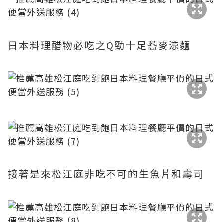
日本料理醋物必吃之Q勁十足蕎麥涼麵
接著是來松江庭非吃不可的生魚片和壽司