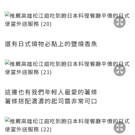
還有日式燒物必點上的鹽燒香魚
這邊也有我們年輕人最愛的薯條
薯條搭配濃濃的起司醬非常可口