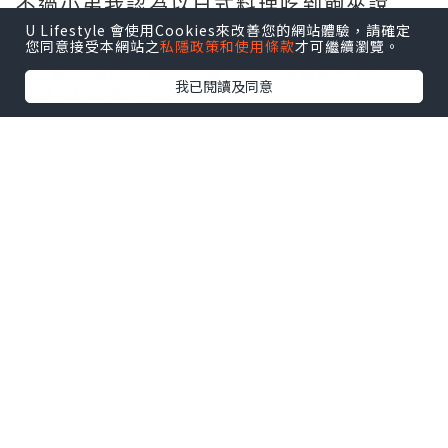
不過小弟我認為以日式料理吃到飽來說
CP值可說是必推的高
U Lifestyle 會使用Cookies來改善您的網站體驗，請確定
您同意接受本網站之
私隱政策和使用條款
才可繼續瀏覽。
我已閱讀及同意
還不信小弟我的話？
看看松江庭這滿滿的人潮就知道