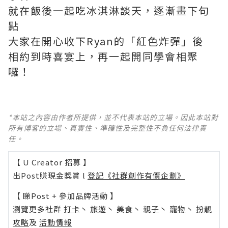
就在飯後一起吃冰淇淋談天，逐漸畫下句
點
大家在開心收下Ryan的「紅色炸彈」後
相約到時喜宴上，再一起開同學會相聚
囉！
*本站之內容由作者所提供，並不代表本站的立場。因此本站對
所有博客的立場、真實性、準確性及完整性不負任何法律責
任。
【 U Creator 招募 】
出Post賺現金獎賞 l
登記《社群創作有價企劃》
【 睇Post + 參加品牌活動 】
瀏覽更多社群
打卡
丶
旅遊
丶
美食
丶
親子
丶
寵物
丶
扮靚
攻略
及
活動情報