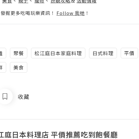
丶
美食
丶
親子
丶
寵物
丶
扮靚攻略
及
活動情報
p啦！發掘更多吃喝玩樂資訊！
Follow 我哋
！
雄
聚餐
松江庭日本家庭料理
日式料理
平價
鮮
美食
收藏
江庭日本料理店 平價推薦吃到飽餐廳