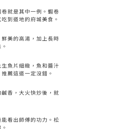
蝦卷就是其中一例。蝦卷
以吃到道地的府城美食。
。鮮美的高湯，加上長時
味。
比生魚片細緻，魚和醬汁
，推薦這道一定沒錯。
的鹹香，大火快炒後，就
最能看出師傅的功力。松
盤。