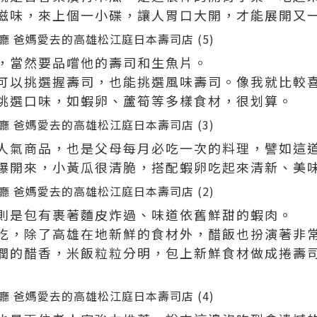
滋味，來上個一小碟，讓人胃口大開，才能展開又
，當然要品嚐他的壽司和生魚片。
可以挑選握壽司，也能挑選風味壽司。像我就比較
挑選口味，如蝦卵、蘆筍等多樣食材，很划算。
人氣商品，也是父母每月必吃一次的料理，譬如這
爆開來，小黃瓜很清脆，搭配蝦卵吃起來清新、美
則是包有裹著麵皮炸過、味道依舊鮮甜的蝦肉。
吃，除了高雄在地新鮮的食材外，醋飯也扮演著非
潤的醋香，米飯粒粒分明，包上新鮮食材做成捲壽