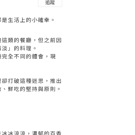
追蹤
都是生活上的小確幸。
飽這類的餐廳，但之前因
清淡」的料理。
種完全不同的體會，現
理卻打破這種迷思，推出
做、鮮吃的堅持與原則。
來冰冰涼涼，濃郁的百香