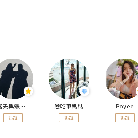
窩夫與蝦子餅
戀吃車媽媽
Poyee
追蹤
追蹤
追蹤