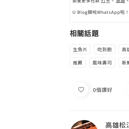
瀏覽更多社群
打卡
丶
旅遊
U Blog開咗WhatsAp
相關話題
生魚片
吃到飽
高
推薦
風味壽司
新
0個讚好
高雄松