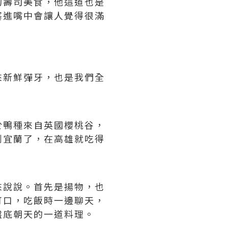
的壽司美食，他這道也是
塞進嘴中會讓人覺得很滿
來新鮮彈牙，也是我們全
於鴨種來自英國櫻桃谷，
到宜蘭了，在高雄就吃得
來說說。首先是揚物，也
可口，吃飯時一邊聊天，
盤底朝天的一道料理。