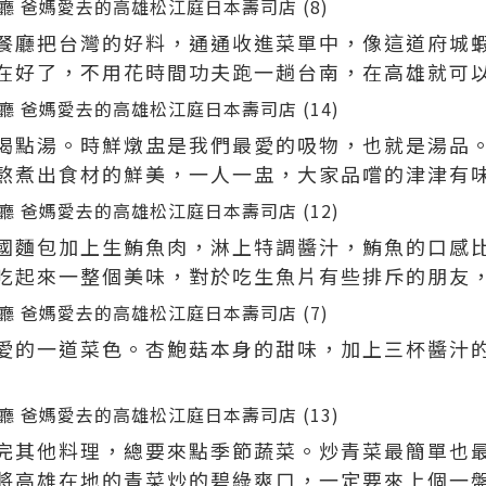
餐廳把台灣的好料，通通收進菜單中，像這道府城
在好了，不用花時間功夫跑一趟台南，在高雄就可
喝點湯。時鮮燉盅是我們最愛的吸物，也就是湯品
熬煮出食材的鮮美，一人一盅，大家品嚐的津津有
國麵包加上生鮪魚肉，淋上特調醬汁，鮪魚的口感
吃起來一整個美味，對於吃生魚片有些排斥的朋友
愛的一道菜色。杏鮑菇本身的甜味，加上三杯醬汁
完其他料理，總要來點季節蔬菜。炒青菜最簡單也
將高雄在地的青菜炒的碧綠爽口，一定要來上個一