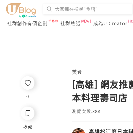
社群創作有價企劃
社群熱話
成為U Creator
美食
[高雄] 網友
本料理壽司店
0
0
瀏覽次數:388
收藏
收藏
高雄松江庭日本料