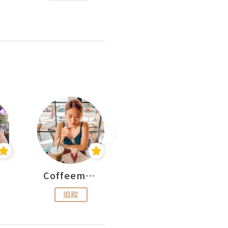
Coffeemeetjojo
艾華斯@鄭大小姐工房
追蹤
追蹤