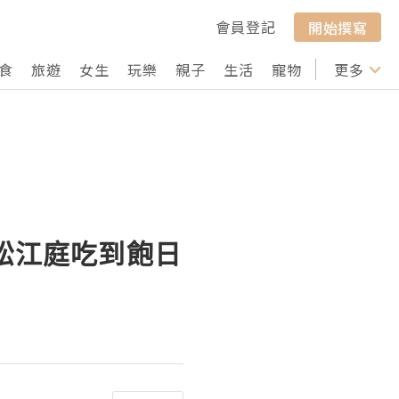
會員登記
開始撰寫
食
旅遊
女生
玩樂
親子
生活
寵物
行山
更多
打卡
雄松江庭吃到飽日