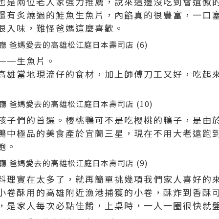
也是兩位老人家強力推薦，說來這邊沒吃到會遺憾
還有炙燒過的鮭魚生魚片，內餡真的很豐富，一口
很入味，難怪爸媽這麼喜歡。
──生魚片。
高雄當地現流仔的食材，加上師傅刀工又好，吃起
孩子們的首選。櫻桃鴨可不是吃櫻桃的鴨子，是由
鴨中極品的美食產於宜蘭三星，現在不用大老遠跑
飽。
料理實在太多了，就再簡單挑幾項我們家人喜好的
小卷酥用的高雄附近漁港捕獲的小卷，酥炸到香酥
，是家人每次必點佳餚，上桌時，一人一圈很快就