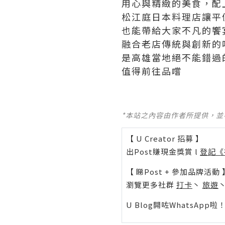
用心與精緻的美食，配
松江庭日本料理店讓平
也能帶給大家不凡的饗
融合老店傳統與創新的
是高雄當地絕不能錯過
值得前往品嚐
*本站之內容由作者所提供，
【 U Creator 招募 】
出Post賺現金獎賞 l
登記《
【 睇Post + 參加品牌活動 
瀏覽更多社群
打卡
丶
旅遊
U Blog開咗WhatsAp