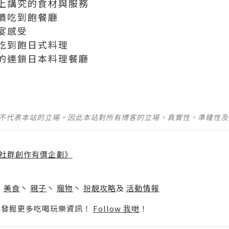
上講究的食材與服務
價吃到飽餐廳
宴感受
吃到飽日式料理
的連鎖日本料理餐廳
並不代表本站的立場。因此本站對所有博客的立場、真實性、準確性
社群創作有價企劃》
】
丶
美食
丶
親子
丶
寵物
丶
扮靚攻略
及
活動情報
p啦！發掘更多吃喝玩樂資訊！
Follow 我哋
！