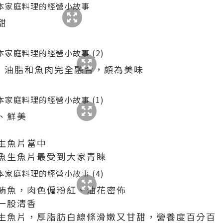
甜
，油脂和魚肉完全融合，頗為美味
、鮮美
生魚片當中
魚生魚片最受到大家青睞
鮪魚，肉色偏粉紅、油花密佈
一股清香
生魚片，厚脂肪白線條滑嫩又甘甜，營養度百分百