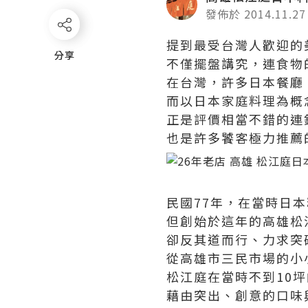
發佈於 2014.11.27
提到最受台灣人歡迎的
分享
分享
不僅擺盤講究，連食物
在台灣，許多日本餐廳
而以日本家庭料理為概
正是評價相當不錯的連
也是許多饕客極力推薦
民國77年，在當時日
但創始於這年的高雄松
卻反其道而行、力求突
從高雄市三民市場的小
松江庭在當時不到10
藉由突出、創意的口味