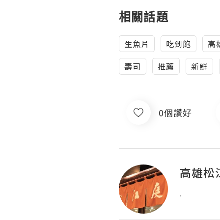
相關話題
生魚片
吃到飽
高
壽司
推薦
新鮮
0個讚好
高雄松
.