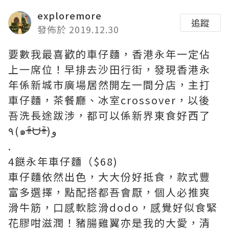
exploremore
追蹤
發佈於 2019.12.30
要數我最喜歡的車仔麵，香港永年一定佔
上一席位！早排去沙田行街，發現香港永
年係新城市廣場居然開左一間分店，主打
車仔麵，茶餐廳、冰室crossover，以後
吾洗長途跋涉，都可以係新界東食好西了
٩(๑ᵒ̴̶̷͈᷄ᗨᵒ̴̶̷͈᷅)و
.
4餸永年車仔麵（$68)
車仔麵依然出色，大大份好抵食，款式豐
富多選擇，點配搭都吾會厭，個人必推爽
滑牛筋，口感軟腍滑dodo，感覺好似食緊
花膠咁滋潤！豬腸雞翼亦是我的大愛，清