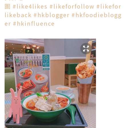
圖
#
like4likes
#
likeforfollow
#
likefor
likeback
#
hkblogger
#
hkfoodieblogg
er
#
hkinfluence