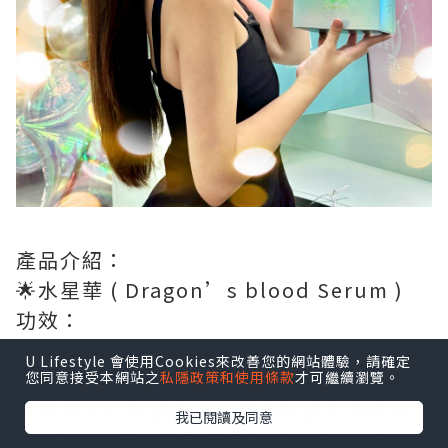
產品介紹：
🌟水星華 ( Dragon’s blood Serum )
功效：
-龍血萃取物抵禦氧化傷害，預防初老
U Lifestyle 會使用Cookies來改善您的網站體驗，請確定
-龍血草具有優良的抗炎作用，助紓緩及鎮
您同意接受本網站之
私隱政策和使用條款
才可繼續瀏覽。
靜肌膚泛紅敏感情況，適合敏感肌膚使用
我已閱讀及同意
-馬齒莧萃取物深層滋潤肌膚並鎖住水分，