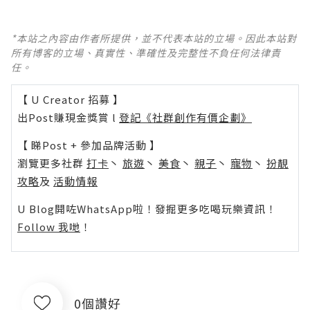
*本站之內容由作者所提供，並不代表本站的立場。因此本站對
所有博客的立場、真實性、準確性及完整性不負任何法律責
任。
【 U Creator 招募 】
出Post賺現金獎賞 l
登記《社群創作有價企劃》
【 睇Post + 參加品牌活動 】
瀏覽更多社群
打卡
丶
旅遊
丶
美食
丶
親子
丶
寵物
丶
扮靚
攻略
及
活動情報
U Blog開咗WhatsApp啦！發掘更多吃喝玩樂資訊！
Follow 我哋
！
0個讚好