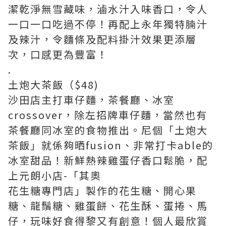
潔乾淨無雪藏味，滷水汁入味香口，令人
一口一口吃過不停！再配上永年獨特腩汁
及辣汁，令麵條及配料掛汁效果更添層
次，口感更為豐富！
.
土炮大茶飯（$48)
沙田店主打車仔麵，茶餐廳、冰室
crossover，除左招牌車仔麵，當然也有
茶餐廳同冰室的食物推出。尼個「土炮大
茶飯」就係夠晒fusion、非常打卡able的
冰室甜品！新鮮熱辣雞蛋仔香口鬆脆，配
上元朗小店-「其奧
花生糖專門店」製作的花生糖、開心果
糖、龍鬚糖、雞蛋餅、花生酥、蛋捲、馬
仔，玩味好食得黎又有創意！個人最欣賞