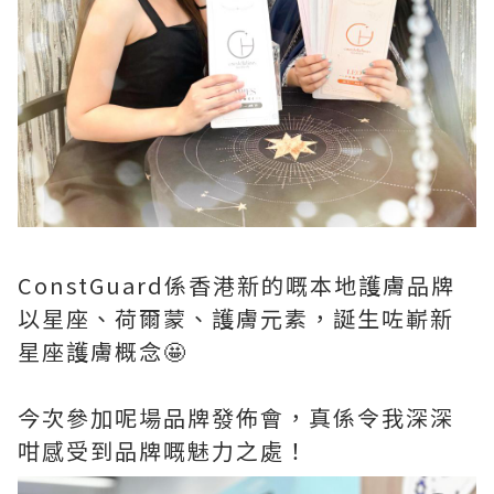
ConstGuard係香港新的嘅本地護膚品牌
以星座、荷爾蒙、護膚元素，誕生咗嶄新
星座護膚概念🤩
今次參加呢場品牌發佈會，真係令我深深
咁感受到品牌嘅魅力之處！