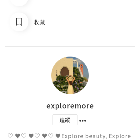
收藏
exploremore
追蹤
♡ ♥♡ ♥♡ ♥♡ ♥Explore beauty, Explore 