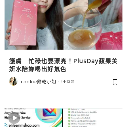
護膚｜忙碌也要漂亮！PlusDay蘋果美
妍水陪妳喝出好氣色
cookie餅乾小姐
4小時前