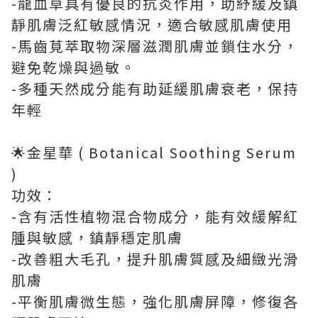
-龍血草具有優良的抗炎作用，助紓緩及鎮
靜肌膚泛紅敏感情況，適合敏感肌膚使用
-馬齒莧萃取物深層滋潤肌膚並鎖住水分，
避免乾燥與過敏。
-多種天然成分能有助延緩肌膚衰老，保持
年輕
🌟金星華 ( Botanical Soothing Serum
)
功效：
-含有活性植物混合物成分，能有效緩解紅
腫與敏感，鎮靜穩定肌膚
-改善粗大毛孔，提升肌膚質感及細緻光滑
肌膚
-平衡肌膚微生態，強化肌膚屏障，修復各