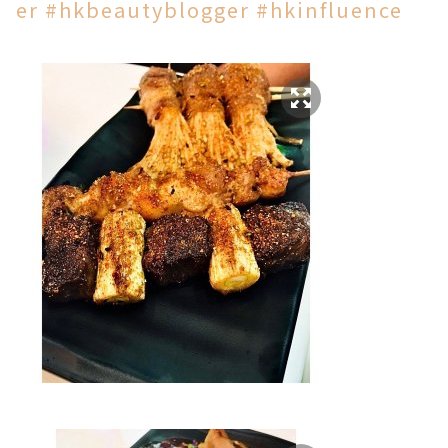
er
#hkbeautyblogger
#hkinfluence