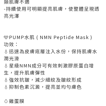
類肌膚不適
-持續使用可明顯提亮肌膚，使整體呈現透
亮光澤
🩵PUMP水肌 ( NMN Peptide Mask )
功效：
💧迅速為皮膚底層注入水份，保持肌膚水
潤光滑
💧星級NMN成分可有效刺激膠原蛋白增
生，提升肌膚彈性
💧強效抗皺，減少細紋及皺紋形成
💧抑制色素沉澱，提亮並均勻膚色
🥚雞蛋膜