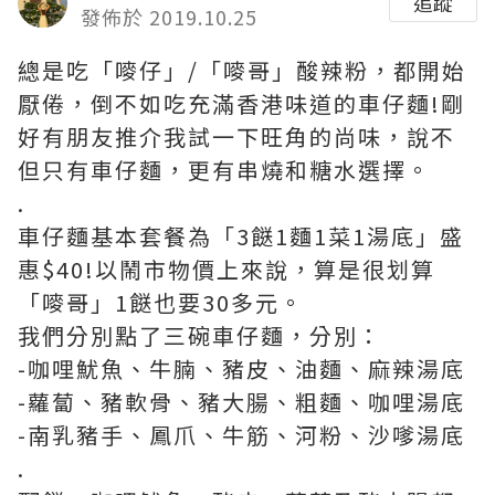
追蹤
發佈於 2019.10.25
總是吃「嘜仔」/「嘜哥」酸辣粉，都開始
厭倦，倒不如吃充滿香港味道的車仔麵!剛
好有朋友推介我試一下旺角的尚味，說不
但只有車仔麵，更有串燒和糖水選擇。
.
車仔麵基本套餐為「3餸1麵1菜1湯底」盛
惠$40!以鬧市物價上來說，算是很划算
「嘜哥」1餸也要30多元。
我們分別點了三碗車仔麵，分別：
-
咖哩魷魚、牛腩、豬皮、油麵、麻辣湯底
-
蘿蔔、豬軟骨、豬大腸、粗麵、咖哩湯底
-
南乳豬手、鳳爪、牛筋、河粉、沙嗲湯底
.