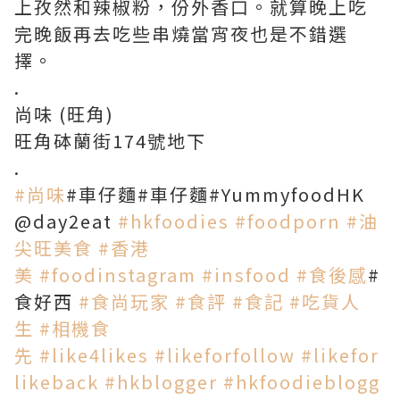
上孜然和辣椒粉，份外香口。就算晚上吃
完晚飯再去吃些串燒當宵夜也是不錯選
擇。
.
尚味 (旺角)
旺角砵蘭街174號地下
.
#尚味
#車仔麵#車仔麵#YummyfoodHK
@day2eat
#hkfoodies
#foodporn
#油
尖旺美食
#香港
美
#foodinstagram
#insfood
#食後感
#
食好西
#食尚玩家
#食評
#食記
#吃貨人
生
#相機食
先
#like4likes
#likeforfollow
#likefor
likeback
#hkblogger
#hkfoodieblogg