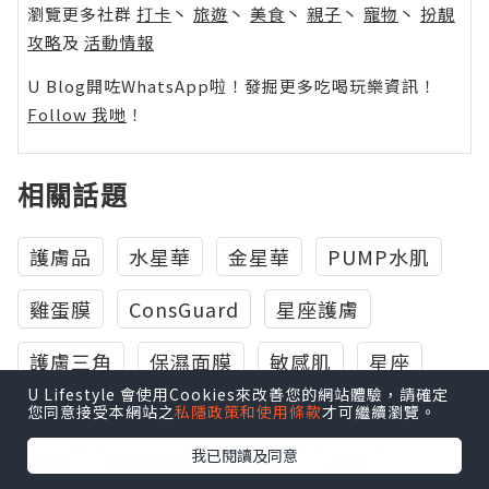
瀏覽更多社群
打卡
丶
旅遊
丶
美食
丶
親子
丶
寵物
丶
扮靚
攻略
及
活動情報
U Blog開咗WhatsApp啦！發掘更多吃喝玩樂資訊！
Follow 我哋
！
相關話題
護膚品
水星華
金星華
PUMP水肌
雞蛋膜
ConsGuard
星座護膚
護膚三角
保濕面膜
敏感肌
星座
U Lifestyle 會使用Cookies來改善您的網站體驗，請確定
美容
皮膚
面膜
馬齒莧
美白
您同意接受本網站之
私隱政策和使用條款
才可繼續瀏覽。
我已閱讀及同意
舒緩
膠原蛋白
法令紋
濕疹