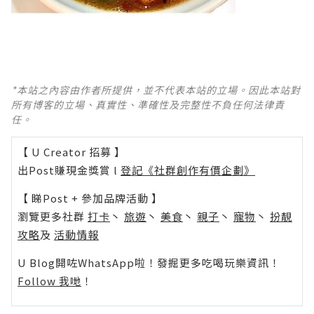
*本站之內容由作者所提供，並不代表本站的立場。因此本站對
所有博客的立場、真實性、準確性及完整性不負任何法律責
任。
【 U Creator 招募 】
出Post賺現金獎賞 l
登記《社群創作有價企劃》
【 睇Post + 參加品牌活動 】
瀏覽更多社群
打卡
丶
旅遊
丶
美食
丶
親子
丶
寵物
丶
扮靚
攻略
及
活動情報
U Blog開咗WhatsApp啦！發掘更多吃喝玩樂資訊！
Follow 我哋
！