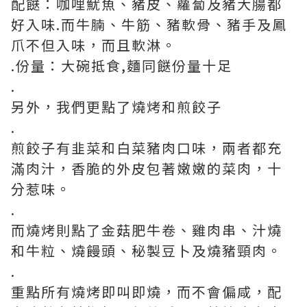
配餸：咖哩魷魚、豬皮、蘿蔔及豬大腸都
好入味.而牛腩、牛筋、豬軟骨、豬手及鳳
爪不但入味，而且軟淋。
.份量：大碗抵食,麵同餸份量十足
.
另外，我們更點了燒烤和煎餃子
.
煎餃子有韭菜和白菜豬肉口味，兩者都充
滿肉汁，香脆的外皮包著嫩嫩的菜肉，十
分惹味。
.
而燒烤則點了金菇肥牛卷、雞肉串、汁燒
和牛粒、燒饅頭、秘製豆卜及燒豬頸肉。
.
重點所有燒烤即叫即燒，而不會偏咸，配