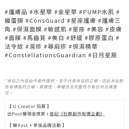
#護膚品 #水星華 #金星華 #PUMP水肌 #
雞蛋膜 #ConsGuard #星座護膚 #護膚三
角 #保濕面膜 #敏感肌 #星座 #美容 #皮膚
#面膜 #馬齒莧 #美白 #舒緩 #膠原蛋白 #
法令紋 #濕疹 #蕁麻疹 #保濕精華
#ConstellationsGuardian #日月星辰
*本站之內容由作者所提供，並不代表本站的立場。因此本站對
所有博客的立場、真實性、準確性及完整性不負任何法律責
任。
【 U Creator 招募 】
出Post賺現金獎賞 l
登記《社群創作有價企劃》
【 睇Post + 參加品牌活動 】