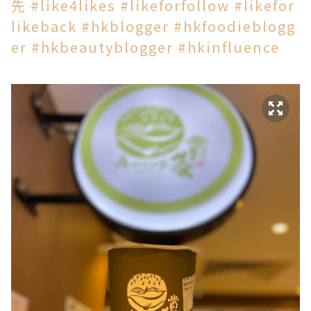
先
#like4likes
#likeforfollow
#likefor
likeback
#hkblogger
#hkfoodieblogg
er
#hkbeautyblogger
#hkinfluence