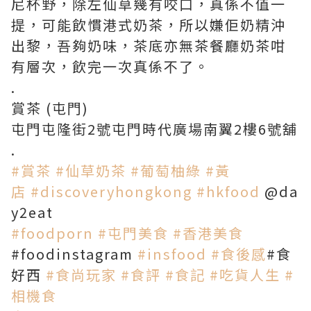
尼杯野，除左仙草幾有咬口，真係不值一
提，可能飲慣港式奶茶，所以嫌佢奶精沖
出黎，吾夠奶味，茶底亦無茶餐廳奶茶咁
有層次，飲完一次真係不了。
.
賞茶 (屯門)
屯門屯隆街2號屯門時代廣場南翼2樓6號舖
.
#賞茶
#仙草奶茶
#葡萄柚綠
#黃
店
#discoveryhongkong
#hkfood
@da
y2eat
#foodporn
#屯門美食
#香港美食
#foodinstagram
#insfood
#食後感
#食
好西
#食尚玩家
#食評
#食記
#吃貨人生
#
相機食