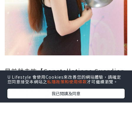
早前就去咗【Constellations Guardian
U Lifestyle 會使用Cookies來改善您的網站體驗，請確定
日月星辰】Soft Launch Event了解下 🥰
您同意接受本網站之
私隱政策和使用條款
才可繼續瀏覽。
活動場面好熱鬧喔‼️
我已閱讀及同意
仲見到名人方建儀小姐添🫶