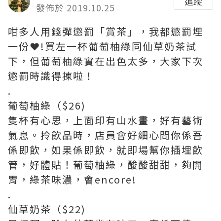
追蹤
發佈於 2019.10.25
咁多人用錢彈懲罰「賞茶」，我都懲罰埋
一份
❤️
!買左一杯葡萄柚綠同仙草奶茶試
下，但葡萄柚綠實在出色太多，大家下次
懲罰時識得揀啦！
.
葡萄柚綠（$26)
隻杯有心思，上面印有山水畫，好有藝術
氣息。拎飲品時，店員會好細心問你係吾
係即飲，如果係即飲，就即場幫你插埋飲
管，好體貼！葡萄柚綠，酸酸甜甜，夠開
胃，綠茶味濃，會encore!
.
仙草奶茶（$22)