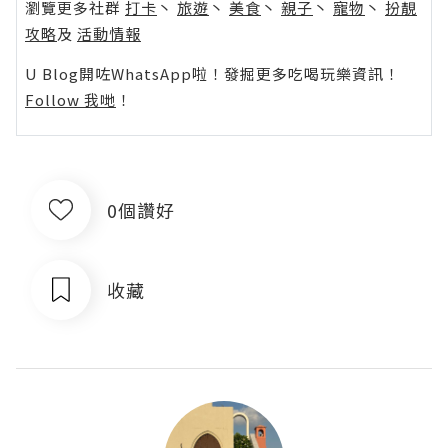
瀏覽更多社群
打卡
丶
旅遊
丶
美食
丶
親子
丶
寵物
丶
扮靚
攻略
及
活動情報
U Blog開咗WhatsApp啦！發掘更多吃喝玩樂資訊！
Follow 我哋
！
0個讚好
收藏