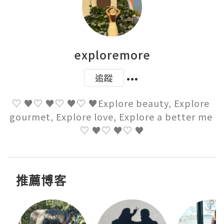
exploremore
追蹤
♡ ♥♡ ♥♡ ♥♡ ♥Explore beauty, Explore 
gourmet, Explore love, Explore a better me 
♡ ♥♡ ♥♡ ♥
推薦博客