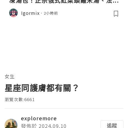
凍湯包！正宗俄式紅菜頭羅宋湯、法式
龍蝦濃湯與生酮膠原蛋白骨頭湯全攻略
Igormix
2小時前
女生
星座同護膚都有關？
瀏覽次數:6661
exploremore
追蹤
發佈於 2024.09.10