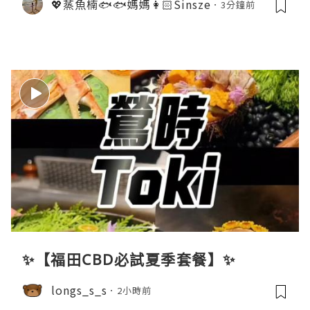
💖蒸魚楠🐟🐟媽媽👩🏻Sinsze
3分鐘前
✨【福田CBD必試夏季套餐】✨
longs_s_s
2小時前