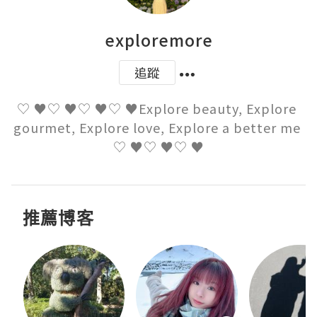
exploremore
追蹤
♡ ♥♡ ♥♡ ♥♡ ♥Explore beauty, Explore 
gourmet, Explore love, Explore a better me 
♡ ♥♡ ♥♡ ♥
推薦博客