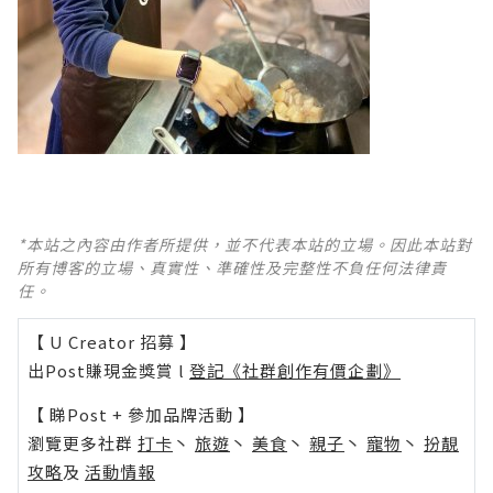
*本站之內容由作者所提供，並不代表本站的立場。因此本站對
所有博客的立場、真實性、準確性及完整性不負任何法律責
任。
【 U Creator 招募 】
出Post賺現金獎賞 l
登記《社群創作有價企劃》
【 睇Post + 參加品牌活動 】
瀏覽更多社群
打卡
丶
旅遊
丶
美食
丶
親子
丶
寵物
丶
扮靚
攻略
及
活動情報