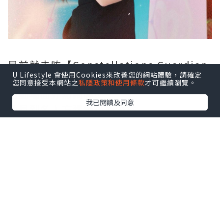
早前就去咗【Constellations Guardian
U Lifestyle 會使用Cookies來改善您的網站體驗，請確定
日月星辰】Soft Launch Event了解下 🥰
您同意接受本網站之
私隱政策和使用條款
才可繼續瀏覽。
活動場面好熱鬧喔‼️
我已閱讀及同意
仲見到名人方建儀小姐添🫶