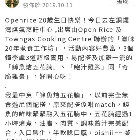
追蹤
發佈於 2019.10.11
Openrice 20歳生日快樂！今日去左銅鑼
灣煤氣烹飪中心 ,出席由Open Rice 及
Towngas Cooking Centre 聯辦的「滋味
20年煮食工作坊」，活動內容好豐富，3個
鐘學識3道超級實用、易配搭及加餸一流的
「鱆魚燴五花腩」、「鮑汁雞腳」同「奇
脆雞棗」，好開心呀！
.
我最中意「鱆魚燴五花腩」，以前完全無
食過尼個配搭，原來配搭係咁match，鱆
魚的鮮味緊緊融入五花腩中，五花腩經過1
小時燴煮，油脂、肉質、調味醬汁完美配
合，入口鬆化，半軟腍口感，oishii~~ 黎