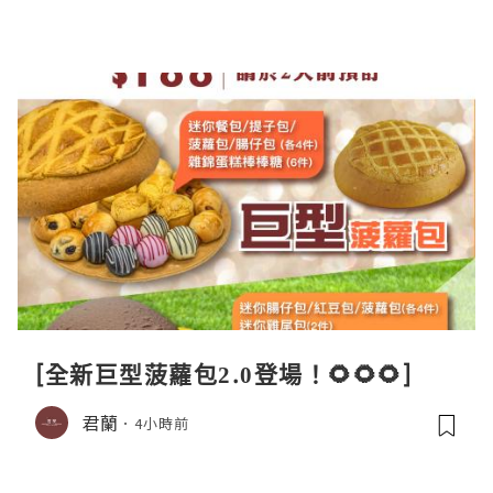
[全新巨型菠蘿包2.0登場！🌻🌻🌻]
君蘭
4小時前