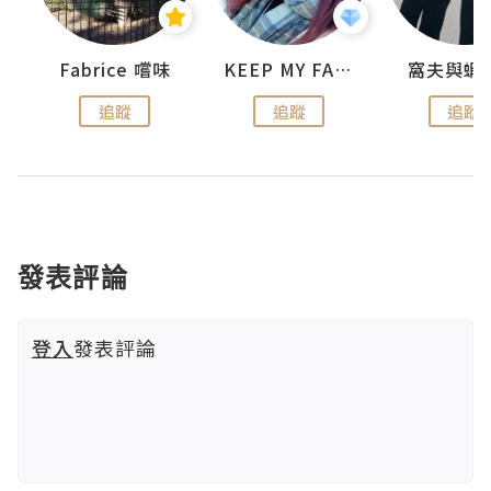
Fabrice 嚐味
KEEP MY FAITH
窩夫與蝦
追蹤
追蹤
追蹤
發表評論
登入
發表評論