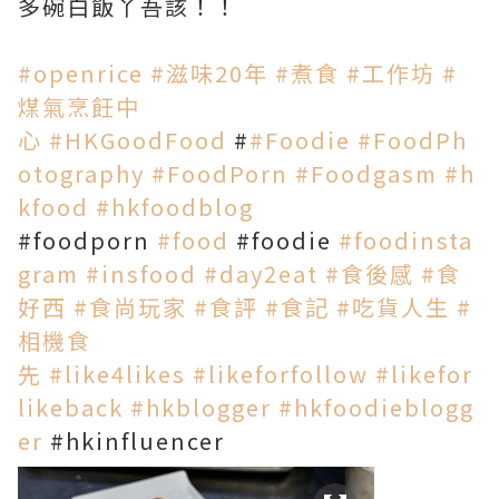
多碗白飯丫吾該！！
#
openrice
#
滋味20年
#
煮食
#
工作坊
#
煤氣烹飪中
心
#
HKGoodFood
#
#
Foodie
#
FoodPh
otography
#
FoodPorn
#
Foodgasm
#
h
kfood
#
hkfoodblog
#foodporn
#
food
#foodie
#
foodinsta
gram
#
insfood
#
day2eat
#
食後感
#
食
好西
#
食尚玩家
#
食評
#
食記
#
吃貨人生
#
相機食
先
#
like4likes
#
likeforfollow
#
likefor
likeback
#
hkblogger
#
hkfoodieblogg
er
#hkinfluencer