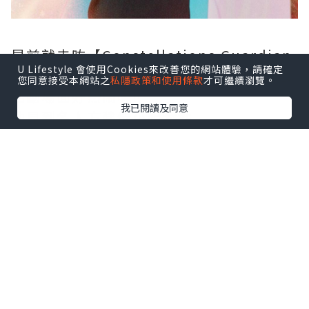
早前就去咗【Constellations Guardian
U Lifestyle 會使用Cookies來改善您的網站體驗，請確定
日月星辰】Soft Launch Event了解下 🥰
您同意接受本網站之
私隱政策和使用條款
才可繼續瀏覽。
活動場面好熱鬧喔‼️
我已閱讀及同意
仲見到名人方建儀小姐添🫶