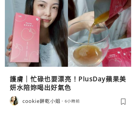
護膚｜忙碌也要漂亮！PlusDay蘋果美
妍水陪妳喝出好氣色
cookie餅乾小姐
6小時前