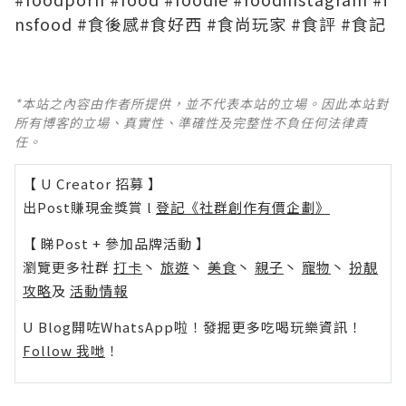
nsfood
#
食後感
#食好西
#
食尚玩家
#
食評
#
食記
*本站之內容由作者所提供，並不代表本站的立場。因此本站對
所有博客的立場、真實性、準確性及完整性不負任何法律責
任。
【 U Creator 招募 】
出Post賺現金獎賞 l
登記《社群創作有價企劃》
【 睇Post + 參加品牌活動 】
瀏覽更多社群
打卡
丶
旅遊
丶
美食
丶
親子
丶
寵物
丶
扮靚
攻略
及
活動情報
U Blog開咗WhatsApp啦！發掘更多吃喝玩樂資訊！
Follow 我哋
！