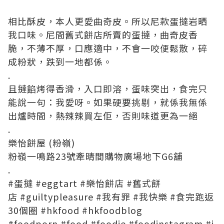
相比酥皮，本人更愛曲奇皮。所以尼款蛋撻岩晒
我口味。尼間舊式餅店所賣的蛋撻，曲奇皮香
脆，不薄不厚，口應適中，不會一咬便鬆散，碎
成粉狀，跌到一地都係。
.
且撻餡烤得香滑，入口即溶，蛋味突出，食完只
能說一句：我愛呀。如果硬要挑剔，就係我無係
出爐時間，熱辣辣買左佢，否則味道更為一絕
.
樂怡餅屋 (粉嶺)
粉嶺一鳴路23號牽晴間購物廣場地下G6舖
.
#
蛋撻
#
eggtart
#
樂怡餅店
#
舊式餅
店
#
guiltypleasure
#
我有罪
#
我快樂
#
食完跑返
30個圈
#
hkfood
#
hkfoodblog
#
foodporn
#
food
#
foodie
#
foodinstagram
#
i