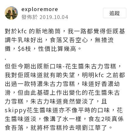
exploremore
追蹤
發佈於 2019.10.04
對於kfc 的新地脆筒，我一路都覺得佢既基
調牛乳味好出，食落又吾空心，無揸流
攤，$6枝，性價比算幾高。
.
但佢今期出既新口味-花生醬朱古力雪糕，
我對佢既味道就有啲失望，明明kfc 之前都
出過一款特濃朱古力雪糕，味道好香濃幼
滑，但由此基礎上作出變化的花生醬朱古
力雪糕，朱古力味道竟然變淡了，且
skippy花生醬味道亦不像平時的口味，花
生醬味道淡，像溝了水一樣，食左2啖真係
食吾落，就將杯雪糕拎去喂劉江華了。