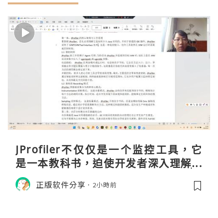
JProfiler不仅仅是一个监控工具，它
是一本教科书，迫使开发者深入理解JV
M的内存模型、垃圾回收机制和并发原
正版软件分享
2小時前
理。通过直观的可视化数据，它将抽象
的性能问题具象化为代码行号。对于一
名追求卓越的Java