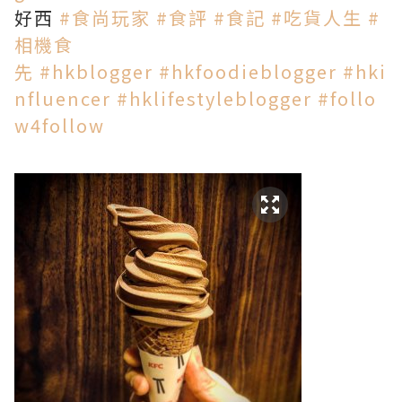
好西
#
食尚玩家
#
食評
#
食記
#
吃貨人生
#
相機食
先
#
hkblogger
#
hkfoodieblogger
#
hki
nfluencer
#
hklifestyleblogger
#
follo
w4follow