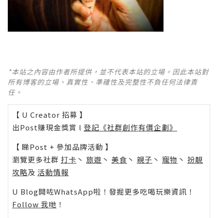
*本站之內容由作者所提供，並不代表本站的立場。因此本站對
所有博客的立場、真實性、準確性及完整性不負任何法律責
任。
【 U Creator 招募 】
出Post賺現金獎賞 l
登記《社群創作有價企劃》
【 睇Post + 參加品牌活動 】
瀏覽更多社群
打卡
丶
旅遊
丶
美食
丶
親子
丶
寵物
丶
扮靚
攻略
及
活動情報
U Blog開咗WhatsApp啦！發掘更多吃喝玩樂資訊！
Follow 我哋
！