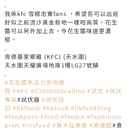
.
我係kfc 雪糕忠實fans ，希望佢可以出返
好似之前流沙黃金新地一樣咁高質，花生
醬可以另外加上去，令花生醬味道更濃
郁。
.
肯德基家鄉雞 (KFC) (天水圍)
天水圍天耀廣場地庫1樓LG27號舖
.
#
花生醬朱古力新地脆
筒
#
KFC
#
23800000callme
#
試伏
#
試伏
專員
#試伏器
#
試伏日
記
#
hkfoodi
#
hkfood
#
hkfoodblog
#
foodporn
#
food
#
foodie
#
foodinsta
gram
#
insfood
#
黃大仙美食
#
食後感
#食