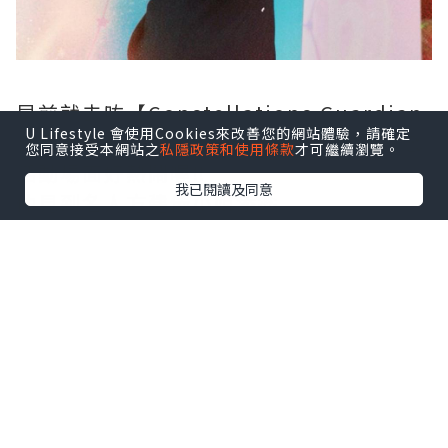
早前就去咗【Constellations Guardian
U Lifestyle 會使用Cookies來改善您的網站體驗，請確定
日月星辰】Soft Launch Event了解下 🥰
您同意接受本網站之
私隱政策和使用條款
才可繼續瀏覽。
活動場面好熱鬧喔‼️
我已閱讀及同意
仲見到名人方建儀小姐添🫶