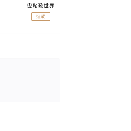
nius
曳豬歎世界
Koalascities (^O^)! @ UTravel
追蹤
追蹤