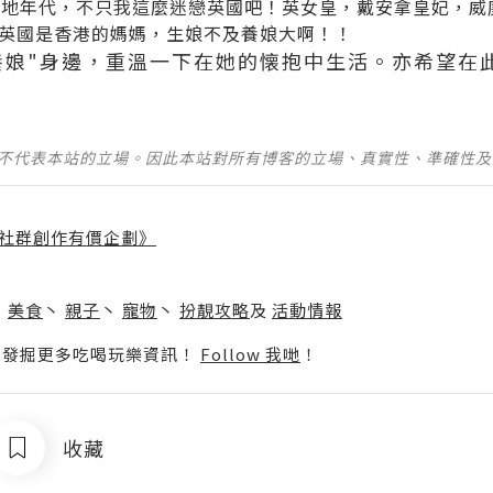
地年代，不只我這麼迷戀英國吧！英女皇，戴安拿皇妃，威廉皇
英國是香港的媽媽，生娘不及養娘大啊！！
養娘"身邊，重溫一下在她的懐抱中生活。亦希望在
並不代表本站的立場。因此本站對所有博客的立場、真實性、準確性
社群創作有價企劃》
】
丶
美食
丶
親子
丶
寵物
丶
扮靚攻略
及
活動情報
p啦！發掘更多吃喝玩樂資訊！
Follow 我哋
！
收藏