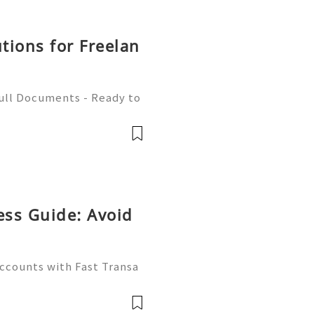
utions for Freelan
Full Documents - Ready to
580) 771-7982 ✈️ Telegra
mZone 📧 Email:
ess Guide: Avoid
Accounts with Fast Transa
tive digital economy of 2
ate differentiator. Wheth