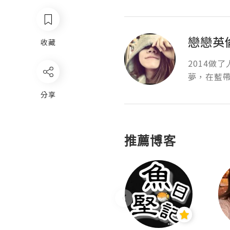
戀戀英
收藏
2014做
夢，在藍
分享
推薦博客