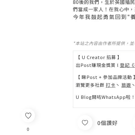
80後的我們，生於英國殖民
們當成一家人！在我心中，
今年我鼓起勇氣回到"
*本站之內容由作者所提供，
【 U Creator 招募 】
出Post賺現金獎賞 l
登記《
【 睇Post + 參加品牌活動 
瀏覽更多社群
打卡
丶
旅遊
U Blog開咗WhatsAp
0個讚好
0