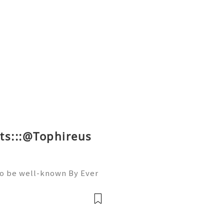
ts:::@Tophireus
To be well-known By Ever
ou must Be A member Of A
llowers, Comments, And S