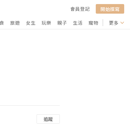
會員登記
開始撰寫
食
旅遊
女生
玩樂
親子
生活
寵物
行山
更多
打卡
追蹤