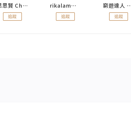
思思賢 ChillMyBabe
rikalammm
窮遊達人 Mr.TravelGe
追蹤
追蹤
追蹤