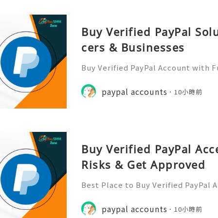
Buy Verified PayPal Sol
cers & Businesses
Buy Verified PayPal Account with 
Use Contact Info 📞 WhatsApp: +1 (
m: @BuySmmZone ✅ Skype: BuySm
paypal accounts
10小時前
Buy Verified PayPal Acc
Risks & Get Approved
Best Place to Buy Verified PayPal 
ction Speeds In the hyper-competi
026, transaction speed is the ultim
paypal accounts
10小時前
er you are bidding on a