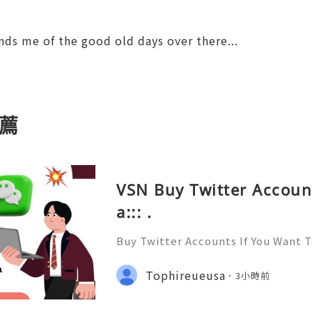
ds me of the good old days over there...
薦
VSN Buy Twitter Accoun
a::: .
Buy Twitter Accounts If You Want 
yone and Get to know Everyone. Y
Social network and have Likes, Fo
Tophireueusa
3小時前
hares On All Of Your Posts. W