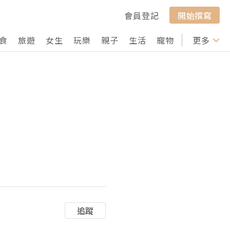
會員登記
開始撰寫
食
旅遊
女生
玩樂
親子
生活
寵物
行山
更多
打卡
追蹤