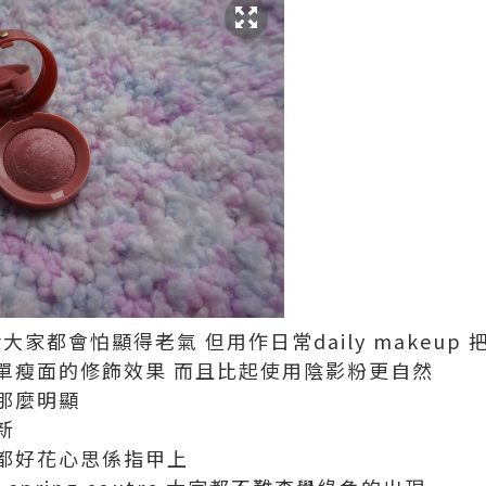
一般大家都會怕顯得老氣 但用作日常daily makeu
單瘦面的修飾效果 而且比起使用陰影粉更自然
那麼明顯
新
都好花心思係指甲上