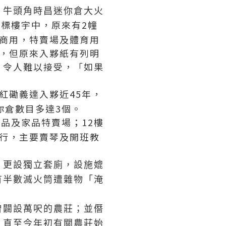
！牛頭角時昌迷你倉大火
目標樓宇中，原來有2幢
商用，特賣場及體育用
，但原來入夥紙有列明
，令人難以接受，「如果
紅磡義達入夥近45年，
你倉數目多達3個。
膚品及家品特賣場；12樓
行，主要賣琴及開班教
，更設獨立套廁，設施媲
有半數滅火筒遭雜物「淹
曾闢設萬呎的農莊；並僭
，直至今年初有關農莊始