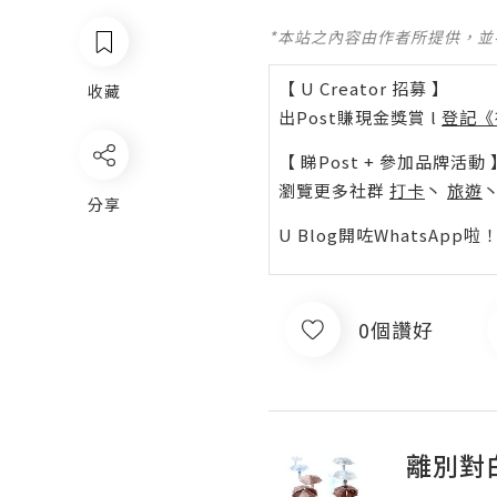
*本站之內容由作者所提供，
【 U Creator 招募 】
收藏
出Post賺現金獎賞 l
登記《
【 睇Post + 參加品牌活動 
瀏覽更多社群
打卡
丶
旅遊
分享
U Blog開咗WhatsAp
0個讚好
離別對