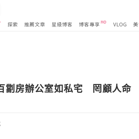
探索
推薦文章
星級博客
博客專享
VLOG
美
：百劏房辦公室如私宅 罔顧人命
遠