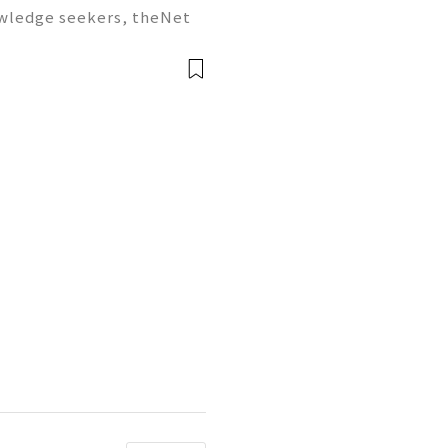
owledge seekers, theNet
stead of passively highlig
rks), you actively build a