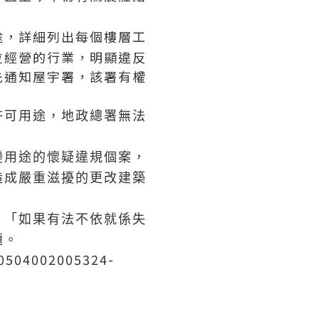
途，詳細列出每個樓層工
位經營的行業，明顯違反
先通知屋宇署，該署有權
許可用途，地政總署無法
變用途的懷疑違規個案，
造成嚴重滋擾的更改建築
，「如果有法不依就係失
題。
70504002005324-