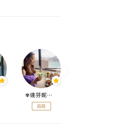
✾達芬妮•愛孩子•愛生活✾
wendysugar享受生活gogogo
追蹤
追蹤