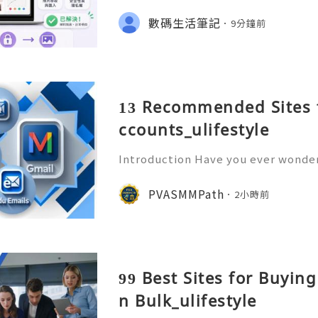
圖，下載和安裝通常只是第一步。
數碼生活筆記
9分鐘前
13 Recommended Sites 
ccounts_ulifestyle
Introduction Have you ever wonder
ory sitting inside an email account
o? An old Gmail account is far more
PVASMMPath
2小時前
t’s a repository of p
99 Best Sites for Buyin
n Bulk_ulifestyle