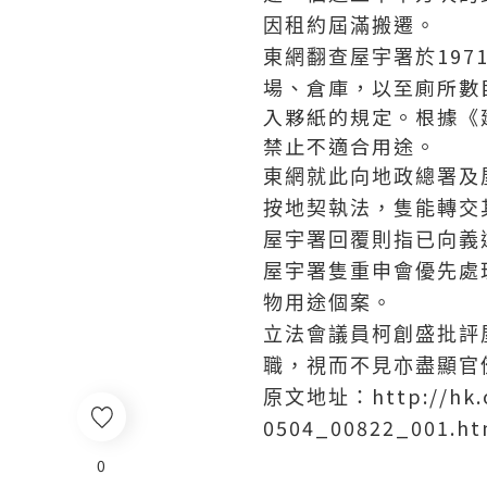
因租約屆滿搬遷。
19
東網翻查屋宇署於
場、倉庫，以至廁所數
入夥紙的規定。根據《
禁止不適合用途。
東網就此向地政總署及
按地契執法，隻能轉交
屋宇署回覆則指已向義
屋宇署隻重申會優先處
物用途個案。
立法會議員柯創盛批評
職，視而不見亦盡顯官
http://hk
原文地址：
0504_00822_001.ht
0