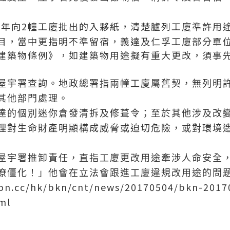
71年向2幢工廈批出的入夥紙，清楚臚列工廈準許用
目，當中更指明不準留宿，義達及仁孚工廈部分單
建築物條例》，如建築物用途擬有重大更改，須事
屋宇署查詢。地政總署指兩幢工廈屬舊契，無列明
其他部門處理。
達的個別迷你倉發清拆及修葺令；至於其他涉及改
理對生命財產明顯構成威脅或迫切危險，或對環境
屋宇署推卸責任，直指工廈更改用途牽涉人命安全
僚僵化！」他會在立法會跟進工廈違規改用途的問
.on.cc/hk/bkn/cnt/news/20170504/bkn-201
ml