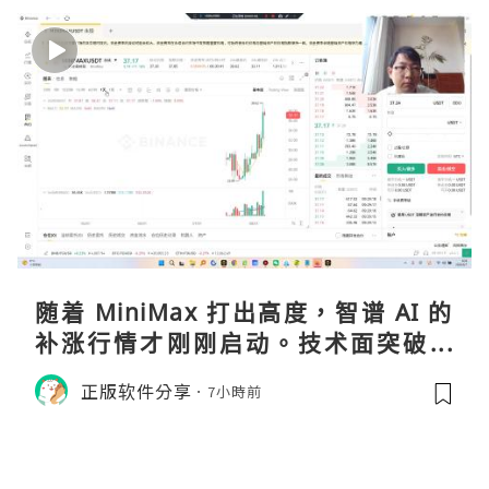
随着 MiniMax 打出高度，智谱 AI 的
补涨行情才刚刚启动。技术面突破在
即，基本面逻辑硬朗，目标先看 170，
正版软件分享
7小時前
顺势做多，在巨头上市潮来临前享受泡
沫化红利 开户美股返佣btc最高90%得
28U买服