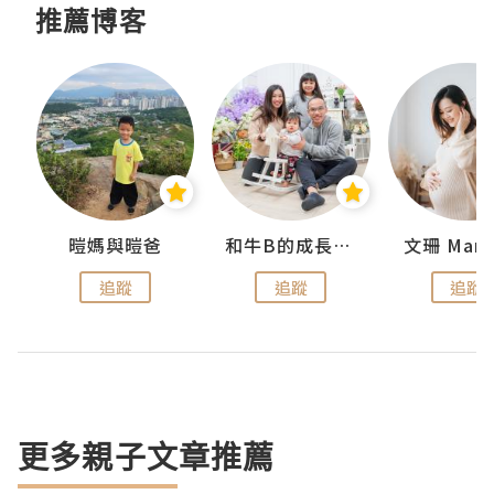
推薦博客
 Swan
暟媽與暟爸
和牛B的成長日記
文珊 ManS
追蹤
追蹤
追蹤
更多親子文章推薦