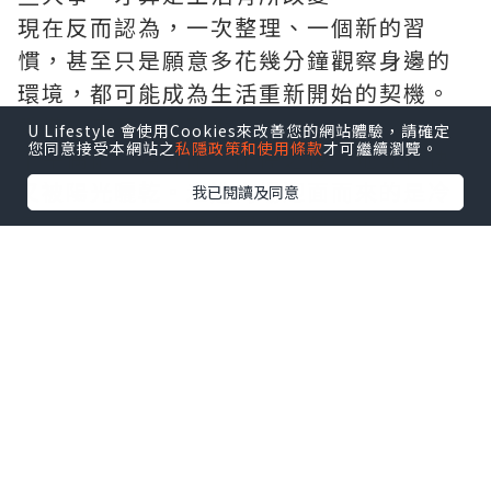
現在反而認為，一次整理、一個新的習
慣，甚至只是願意多花幾分鐘觀察身邊的
環境，都可能成為生活重新開始的契機。
香港的夏天依然熟悉。
U Lifestyle 會使用Cookies來改善您的網站體驗，請確定
您同意接受本網站之
私隱政策和使用條款
才可繼續瀏覽。
下午偶爾一場驟雨，雨停之後，地面很快
又被陽光曬乾。走進商場迎面而來的是冷
我已閱讀及同意
氣，走出門外又重新回到炎熱的街道。每
天就在冷熱交替之間穿梭，似乎已經成為
香港人共同的生活節奏。
或許正因如此，我們更需要偶爾慢下來。
不是刻意逃離忙碌，而是在日常之中，留
一點時間給自己。
看看最近讀過的書，整理一下書桌，泡一
杯茶，又或者只是坐在窗邊，看著外面的
天空發一會兒呆。