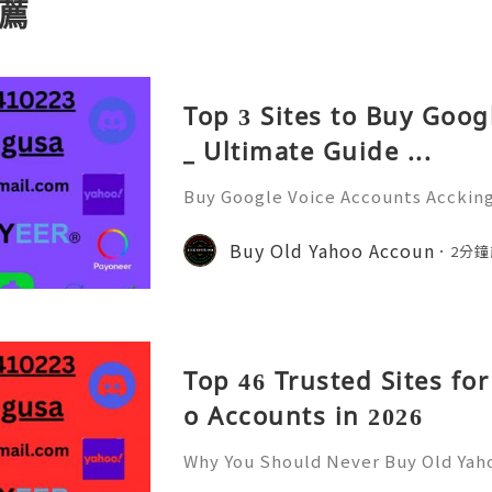
薦
Top 3 Sites to Buy Goog
_ Ultimate Guide ...
Buy Google Voice Accounts Acckin
t-evolving digital landscape, comm
role in both personal and professi
Buy Old Yahoo Accoun
2分鐘
com One of the most relia
Top 46 Trusted Sites fo
o Accounts in 2026
Why You Should Never Buy Old Yah
ntinues to be used by millions of 