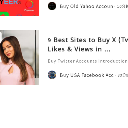
onal communication, business cor
Buy Old Yahoo Accoun
10分
ccount recovery. Because of
9 Best Sites to Buy X (T
Likes & Views in ...
Buy Twitter Accounts Introduction
❇️⇒ WhatsApp: +1 (904) 339-1335 In
onment, real-time public microblo
Buy USA Facebook Acc
33分
critical infrastructure fo