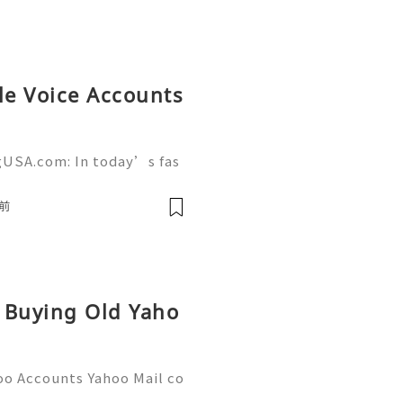
le Voice Accounts
gUSA.com: In today’s fas
unication plays a crucial
onal success. AcckingUSA.
前
r Buying Old Yaho
oo Accounts Yahoo Mail co
people worldwide for pers