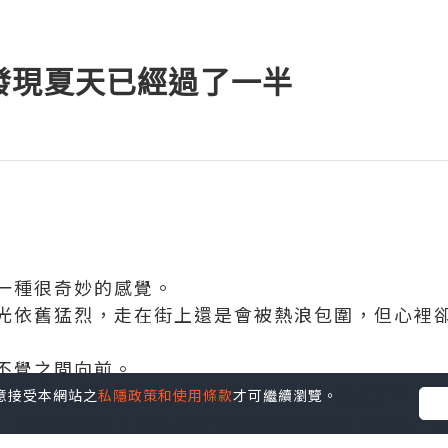
發現夏天已經過了一半
一種很奇妙的感覺。
光依舊猛烈，走在街上還是會被熱浪包圍，但心裡
不覺之間向前。
沒有什麼特別值得大書特書的事情，卻完成了不少
您同意接受本網站之
私隱政策和使用條款
才可繼續瀏覽。
，也重新翻閱了幾本多年沒有打開的舊書；因為一