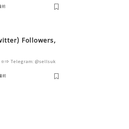
respondence, and online a
鐘前
witter) Followers,
 ❇️⇒ Telegram: @sellsuk
 the modern digital envir
gging platforms serve as
鐘前