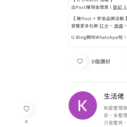
出Post賺現金獎賞 l
登記《
【 睇Post + 參加品牌活動 
瀏覽更多社群
打卡
丶
旅遊
U Blog開咗WhatsAp
0個讚好
生活佬
熱愛整理
容，多整
0
只是整齊