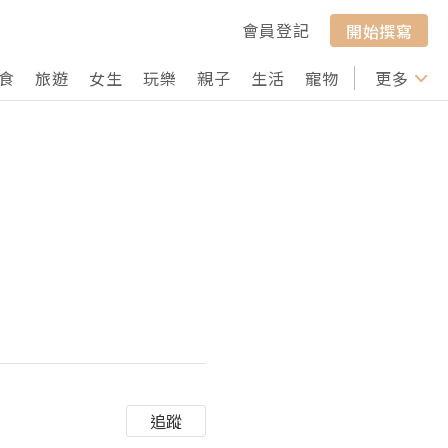
會員登記
開始撰寫
食
旅遊
女生
玩樂
親子
生活
寵物
行山
更多
打卡
追蹤