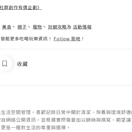
社群創作有價企劃》
】
丶
美食
丶
親子
丶
寵物
丶
扮靚攻略
及
活動情報
p啦！發掘更多吃喝玩樂資訊！
Follow 我哋
！
收藏
與生活空間管理，喜歡記錄日常中關於清潔、保養與環境舒適
理自網絡公開資訊，並根據實際需要加以歸納與撰寫，期望讓
，更是一種對生活的尊重與選擇。