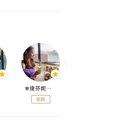
✾達芬妮•愛孩子•愛生活✾
wendysugar享受生活gogogo
追蹤
追蹤