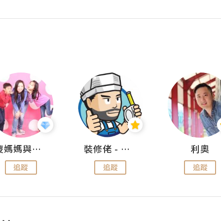
儍媽媽與兩隻小魔怪之家
裝修佬 - 香港一站式網上裝修平台
利奧
追蹤
追蹤
追蹤