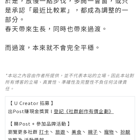
於是，放慢一點步伐，多開一會窗，或只
是承認「最近比較累」，都成為調整的一
部分。
春天帶來生長，同時也帶來過渡。
而過渡，本來就不會完全平穩。
*本站之內容由作者所提供，並不代表本站的立場。因此本站對
所有博客的立場、真實性、準確性及完整性不負任何法律責
任。
【 U Creator 招募 】
出Post賺現金獎賞 l
登記《社群創作有價企劃》
【 睇Post + 參加品牌活動 】
瀏覽更多社群
打卡
丶
旅遊
丶
美食
丶
親子
丶
寵物
丶
扮靚
攻略
及
活動情報