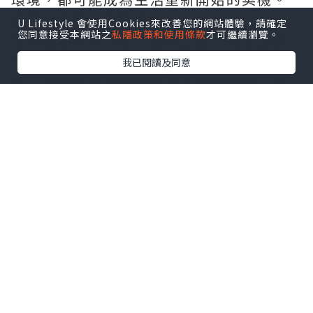
香港的夏天依然熟悉。
U Lifestyle 會使用Cookies來改善您的網站體驗，請確定
您同意接受本網站之
私隱政策和使用條款
才可繼續瀏覽。
下午偶爾一場驟雨，雨停之後，地面很快
又被陽光曬乾。走進商場迎面而來的是冷
我已閱讀及同意
氣，走出門外又重新回到炎熱的街道。每
天就在冷熱交替之間穿梭，似乎已經成為
香港人共同的生活節奏。
或許正因如此，我們更需要偶爾慢下來。
不是刻意逃離忙碌，而是在日常之中，留
一點時間給自己。
看看最近讀過的書，整理一下書桌，泡一
杯茶，又或者只是坐在窗邊，看著外面的
天空發一會兒呆。
很多時候，真正讓人感到舒服的，不是生
活忽然變得精彩，而是那些看似平凡的日