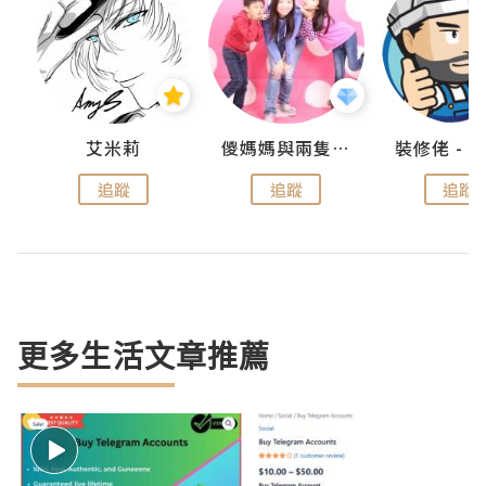
點滴
艾米莉
儍媽媽與兩隻小魔怪之家
追蹤
追蹤
追蹤
更多生活文章推薦