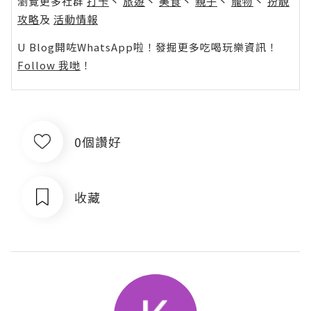
瀏覽更多社群
打卡
丶
旅遊
丶
美食
丶
親子
丶
寵物
丶
扮靚
攻略
及
活動情報
U Blog開咗WhatsApp啦！發掘更多吃喝玩樂資訊！
Follow 我哋
！
0個讚好
收藏