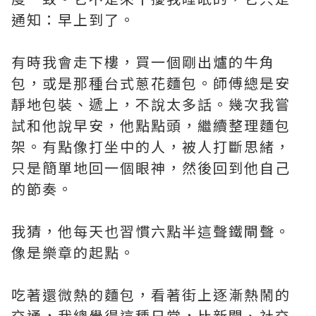
通知：早上到了。
有時我會走下樓，買一個剛出爐的牛角
包，或是那種台式蔥花麵包。師傅總是安
靜地包裝、遞上，不說太多話。幾次我嘗
試和他說早安，他點點頭，繼續整理麵包
架。有點像打坐中的人，被人打斷思緒，
只是簡單地回一個眼神，然後回到他自己
的節奏。
我猜，他每天也習慣六點半這聲鐵閘聲。
像是樂章的起點。
吃著還微熱的麵包，看著街上逐漸熱鬧的
交通，我總覺得這種日常，比新聞、社交