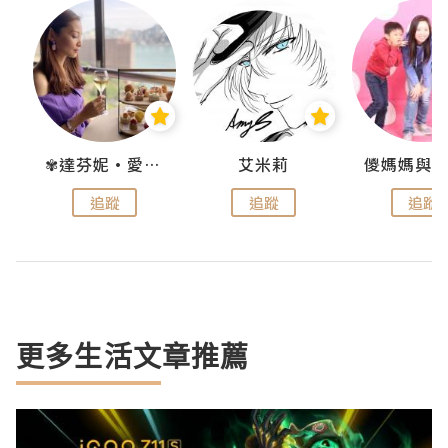
點滴
✾達芬妮•愛孩子•愛生活✾
艾米莉
追蹤
追蹤
追蹤
更多生活文章推薦