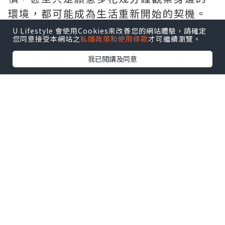
環境，都可能成為生活重新開始的契機。
香港的夏天依然熟悉。
U Lifestyle 會使用Cookies來改善您的網站體驗，請確定
您同意接受本網站之
私隱政策和使用條款
才可繼續瀏覽。
下午偶爾一場驟雨，雨停之後，地面很快
又被陽光曬乾。走進商場迎面而來的是冷
我已閱讀及同意
氣，走出門外又重新回到炎熱的街道。每
天就在冷熱交替之間穿梭，似乎已經成為
香港人共同的生活節奏。
或許正因如此，我們更需要偶爾慢下來。
不是刻意逃離忙碌，而是在日常之中，留
一點時間給自己。
看看最近讀過的書，整理一下書桌，泡一
杯茶，又或者只是坐在窗邊，看著外面的
天空發一會兒呆。
很多時候，真正讓人感到舒服的，不是生
活忽然變得精彩，而是那些看似平凡的日