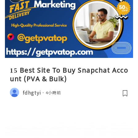
15 Best Site To Buy Snapchat Acco
unt (PVA & Bulk)
fdhgtyi
4小時前