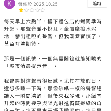
追蹤
發佈於 2025.10.25
每天早上六點半，樓下麵包店的鐵閘準時
升起。那聲音並不悅耳，金屬摩擦水泥
地，發出粗啞的聲響，但我漸漸習慣了，
甚至有些期待。
那是一個訊號，一個無需鬧鐘就能知曉的
「城市清晨提示音」。
我曾經對這聲音很反感。尤其在放假日，
還想多睡一下時，那像砂紙一樣的聲響總
讓人一瞬間清醒。但後來我發現，那鐵閘
升起的時間幾乎與陽光射進窗簾邊緣的角
度一致。它不是來干擾我睡眠的，它只是