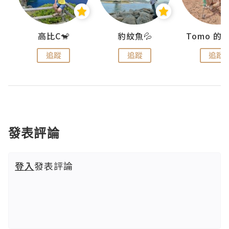
)
高比C🐒
豹紋魚💦
追蹤
追蹤
追蹤
發表評論
登入
發表評論