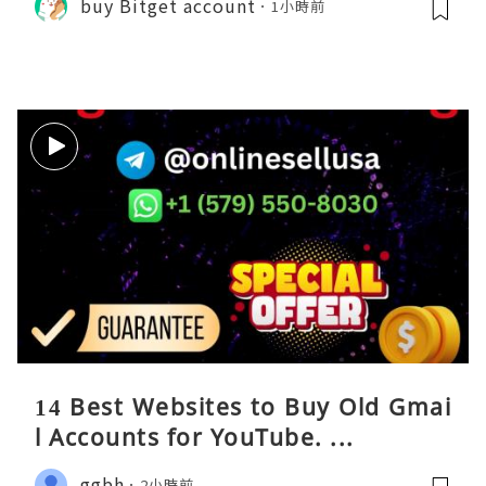
buy Bitget account
1小時前
14 Best Websites to Buy Old Gmai
l Accounts for YouTube. ...
ggbh
2小時前