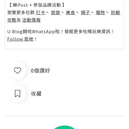
【 睇Post + 參加品牌活動 】
瀏覽更多社群
打卡
丶
旅遊
丶
美食
丶
親子
丶
寵物
丶
扮靚
攻略
及
活動情報
U Blog開咗WhatsApp啦！發掘更多吃喝玩樂資訊！
Follow 我哋
！
0個讚好
收藏