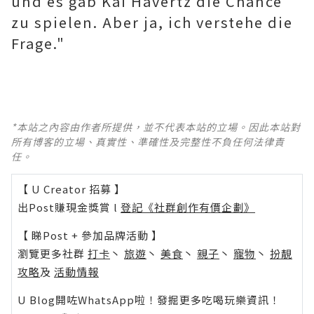
und es gab Kai Havertz die Chance
zu spielen. Aber ja, ich verstehe die
Frage."
*本站之內容由作者所提供，並不代表本站的立場。因此本站對
所有博客的立場、真實性、準確性及完整性不負任何法律責
任。
【 U Creator 招募 】
出Post賺現金獎賞 l
登記《社群創作有價企劃》
【 睇Post + 參加品牌活動 】
瀏覽更多社群
打卡
丶
旅遊
丶
美食
丶
親子
丶
寵物
丶
扮靚
攻略
及
活動情報
U Blog開咗WhatsApp啦！發掘更多吃喝玩樂資訊！