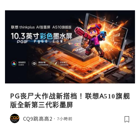
PG丧尸大作战新搭档！联想A510旗舰
版全新第三代彩墨屏
CQ9跳高高2
7小時前