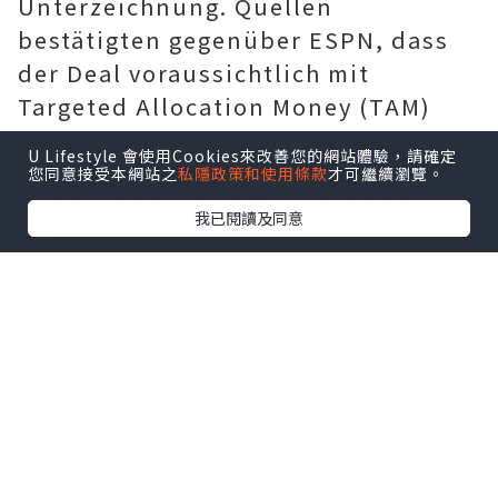
Unterzeichnung. Quellen
bestätigten gegenüber ESPN, dass
der Deal voraussichtlich mit
Targeted Allocation Money (TAM)
abgeschlossen werden soll, wie
U Lifestyle 會使用Cookies來改善您的網站體驗，請確定
zuerst von MLSSoccer.com berichtet
您同意接受本網站之
私隱政策和使用條款
才可繼續瀏覽。
wurde, wodurch der Club einen
我已閱讀及同意
offenen ausgewiesenen Spielerplatz
hat.
Als sich seine Abreise herumsprach,
veröffentlichte Bale einen Beitrag in
den sozialen Medien, in dem er
sagte, er würde in die Vereinigten
Staaten reisen, um seine Karriere
fortzusetzen. „Bis bald, Los