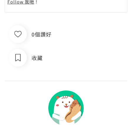
Follow 我哋
！
0個讚好
收藏