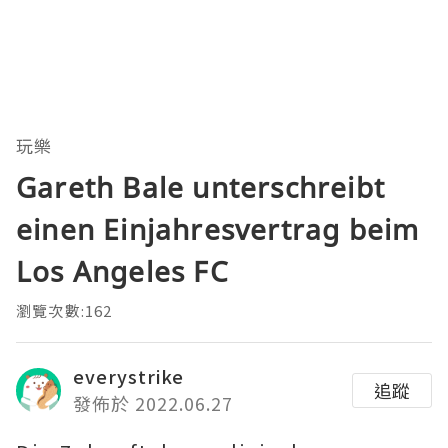
玩樂
Gareth Bale unterschreibt
einen Einjahresvertrag beim
Los Angeles FC
瀏覽次數:162
everystrike
追蹤
發佈於 2022.06.27