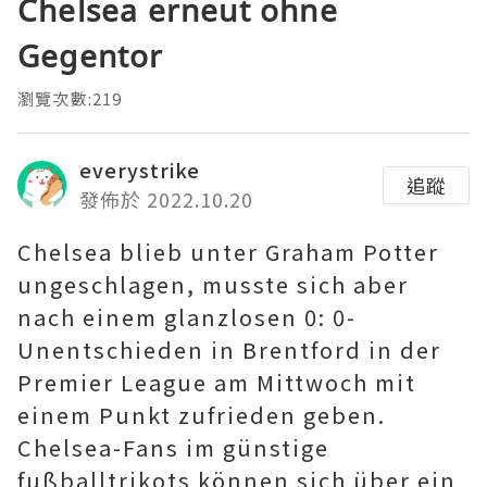
Chelsea erneut ohne
Gegentor
瀏覽次數:219
everystrike
追蹤
發佈於 2022.10.20
Chelsea blieb unter Graham Potter
ungeschlagen, musste sich aber
nach einem glanzlosen 0: 0-
Unentschieden in Brentford in der
Premier League am Mittwoch mit
einem Punkt zufrieden geben.
Chelsea-Fans im günstige
fußballtrikots können sich über ein