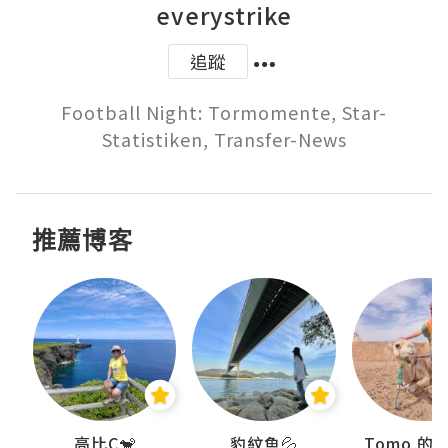
everystrike
追蹤
Football Night: Tormomente, Star-
Statistiken, Transfer-News
推薦博客
)
高比C🐒
豹紋魚💦