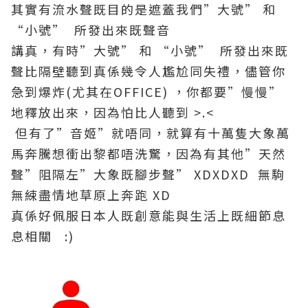
其實有流水聲既目的是遮蓋我們”大號” 和
“小號” 所發出來既聲音
講真，有時”大號” 和 “小號” 所發出來既
聲比隔壁聽到真係幾令人尷尬同失禮，儘管你
急到爆炸(尤其在OFFICE) ，你都要”慢慢”
地釋放出來，因為怕比人聽到 >.<
但有了”音姬”就唔同，就算有十萬隻大象萬
馬奔騰想衝出黎都唔洗驚，因為有其他”天然
聲”阻隔左”大象既腳步聲” XDXDXD 無駒
無綀盡情地草原上奔跑 XD
真係好佩服日本人既創意能與生活上既細節息
息相關 :)