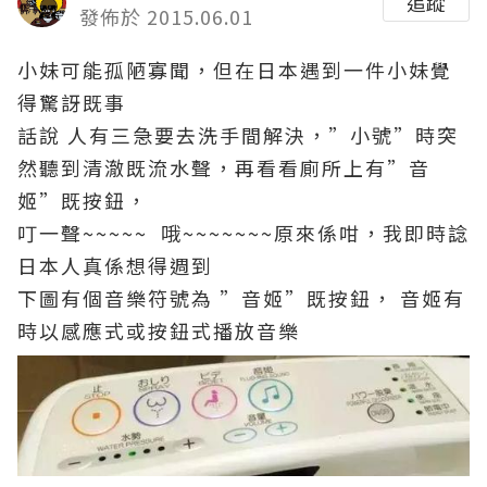
追蹤
發佈於 2015.06.01
小妹可能孤陋寡聞，但在日本遇到一件小妹覺
得驚訝既事
話說 人有三急要去洗手間解決，”小號”時突
然聽到清澈既流水聲，再看看廁所上有”音
姬”既按鈕，
叮一聲~~~~~ 哦~~~~~~~原來係咁，我即時諗
日本人真係想得週到
下圖有個音樂符號為 ”音姬”既按鈕， 音姬有
時以感應式或按鈕式播放音樂