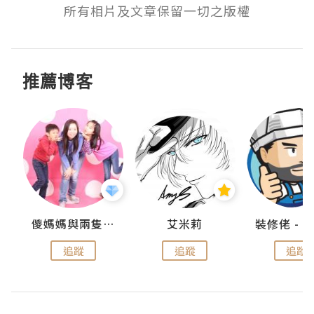
所有相片及文章保留一切之版權
推薦博客
點滴
儍媽媽與兩隻小魔怪之家
艾米莉
追蹤
追蹤
追蹤