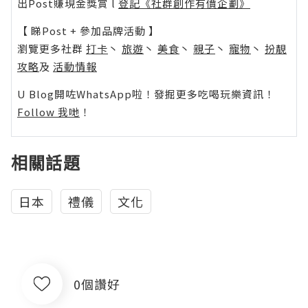
出Post賺現金獎賞 l
登記《社群創作有價企劃》
【 睇Post + 參加品牌活動 】
瀏覽更多社群
打卡
丶
旅遊
丶
美食
丶
親子
丶
寵物
丶
扮靚
攻略
及
活動情報
U Blog開咗WhatsApp啦！發掘更多吃喝玩樂資訊！
Follow 我哋
！
相關話題
日本
禮儀
文化
0個讚好