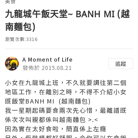
美食
九龍城午飯天堂~ BANH MI (越
南麵包)
瀏覽次數:3316
A Moment of Life
追蹤
發佈於 2015.08.21
小女在九龍城上班，不久就要調往第二個
地區工作，在離別之時，不得不介紹小女
既飯堂BANH MI (越南麵包)
我一星期起碼要食兩次先心惜，最離譜既
係次次叫親都係叫越南麵包 >.<
因為實在太好食啦，簡直係上左癮
另外，佢裝橫都好舒服，令你可以在食飯