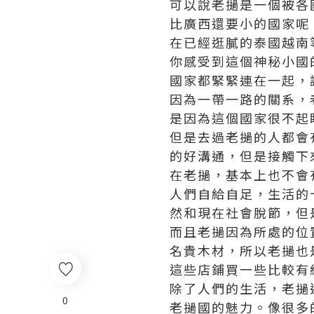
可以說老撾是一個被各
比廣西還要小的國家呢
在已經逛膩的泰國越南
你感受到這個神秘小國
國家都緊緊連在一起，
因為一帶一路的關系，
是因為這個國家很不起
但是去過老撾的人都會
的好溝通，但是接觸下
在老撾，基本上也不會
人們自給自足，生活的
然和現在社會脫節，但
而且老撾因為所處的位
名貴木材，所以老撾也
這些店鋪買一些比較有
除了人們的生活，老撾
0
老撾國的魅力。像很多