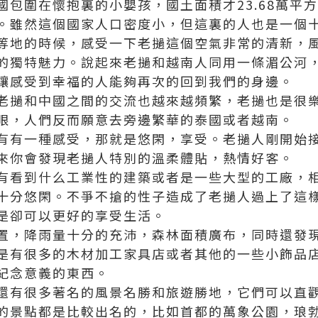
國包圍在懷抱裏的小嬰孩，國土面積才23.68萬平
。雖然這個國家人口密度小，但這裏的人也是一個
等地的時候，感受一下老撾這個空氣非常的清新，
的獨特魅力。說起來老撾和越南人同用一條湄公河
讓感受到幸福的人能夠再次的回到我們的身邊。
老撾和中國之間的交流也越來越頻繁，老撾也是很
眼，人們反而願意去旁邊繁華的泰國或者越南。
有有一種感受，那就是悠閑，享受。老撾人剛開始
來你會發現老撾人特別的溫柔體貼，熱情好客。
有看到什么工業性的建築或者是一些大型的工廠，
十分悠閑。不爭不搶的性子造成了老撾人過上了這
是卻可以更好的享受生活。
置，降雨量十分的充沛，森林面積廣布，同時還發
是有很多的木材加工家具店或者其他的一些小飾品
紀念意義的東西。
還有很多著名的風景名勝和旅遊勝地，它們可以直
的景點都是比較出名的，比如首都的萬象公園，琅