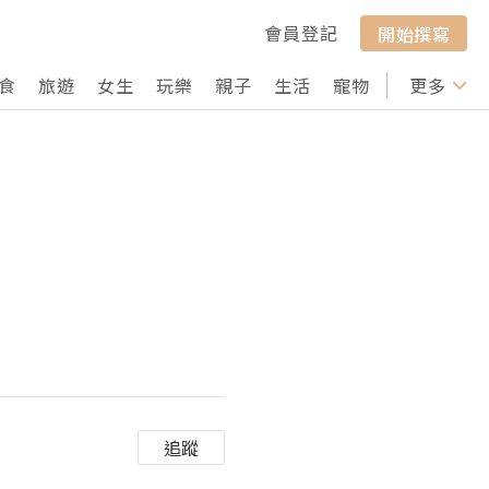
會員登記
開始撰寫
食
旅遊
女生
玩樂
親子
生活
寵物
行山
更多
打卡
追蹤