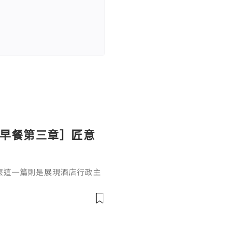
ton 早餐第三章］匠意
麼這一篇則是展現酒店行政主
上的溫泉蛋（溫泉卵）配吐
式的「溫泉卵」利用蛋白與蛋
境中慢煮 30-50 分鐘，鎖住
脂狀態。這種工法體現了日本
吐司的融合代替了傳統黃油，