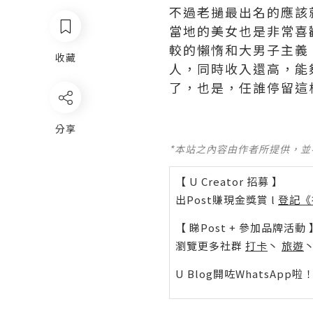
不過老撾最出名的應該
當地的美女也是非常喜
較的懶惰和大男子主義
收藏
人，同時收入還高，能
了，也是，任誰停留這
分享
*本站之內容由作者所提供，
【 U Creator 招募 】
出Post賺現金獎賞 l
登記《
【 睇Post + 參加品牌活動 
瀏覽更多社群
打卡
丶
旅遊
U Blog開咗WhatsAp