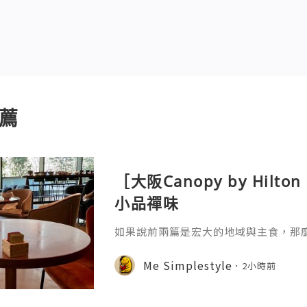
薦
［大阪Canopy by Hil
小品禪味
如果說前兩篇是宏大的地域與主食，那
廚「奇思妙想」的微觀藝術。自助餐台
司，是極其講究時間與溫度的科學。日
Me Simplestyle
2小時前
黃凝固溫度不同——在恆溫 60-65℃ 的環
蛋黃的流心，讓蛋白達到類似豆腐的凝
人對「柔嫩」口感的極致追求，蛋黃與