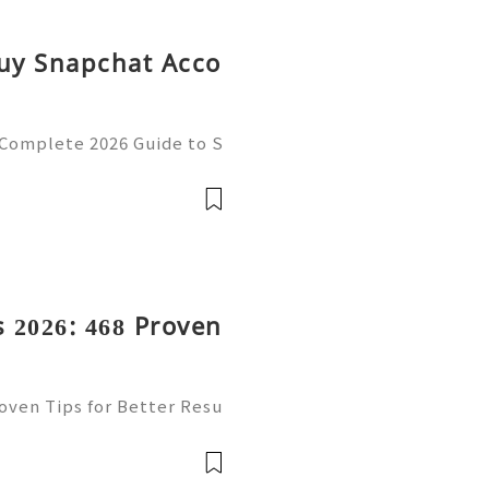
Buy Snapchat Acco
 Complete 2026 Guide to S
cy 💫💎💲💫🌐✨💎Fast & R
💎💲💫🌐✨💎WhatsApp :+1
ram: @usadig
 2026: 468 Proven
oven Tips for Better Resu
mail platform for personal
ion, freelancing, online