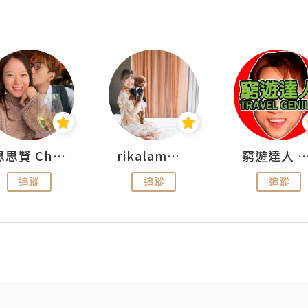
思思賢 ChillMyBabe
rikalammm
窮遊達人 Mr.TravelGe
追蹤
追蹤
追蹤