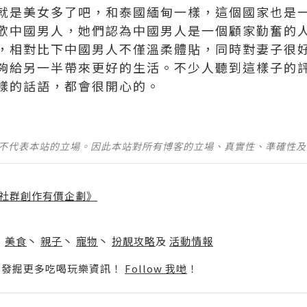
就是美女多了吧，和泰國緬甸一樣，這個國家也是
歡中國男人，她們認為中國男人是一個顧家勤奮的
，相對比下中國男人不僅溫柔體貼，同時對妻子很
夠給另一半帶來更好的生活。不少人聽到這樣子的
樣的話語，都會很開心的。
並不代表本站的立場。因此本站對所有博客的立場、真實性、準確性
社群創作有價企劃》
】
丶
美食
丶
親子
丶
寵物
丶
扮靚攻略
及
活動情報
p啦！發掘更多吃喝玩樂資訊！
Follow 我哋
！