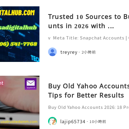
是一種更輕盈的油脂來源。更
Trusted 10 Sources to 
unts in 2026 with ...
v Meta Title: Snapchat Accounts |
napchat Features, Security & Priva
eliable 24/7 Customer Support 💫
treyrey
2小時前
(506) 541-7768 💫💎💲💫🌐✨💎Teleg
Buy Old Yahoo Accounts
Tips for Better Results
Buy Old Yahoo Accounts 2026: 18 Pr
lts Yahoo Mail remains a familiar e
messages, professional communicat
lajip65734
10小時前
projects, subscriptio