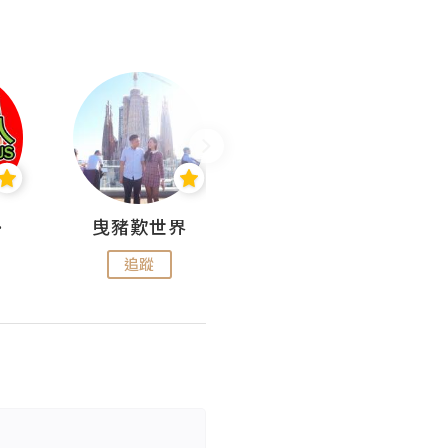
nius
曳豬歎世界
Koalascities (^O^)! @ UTravel
追蹤
追蹤