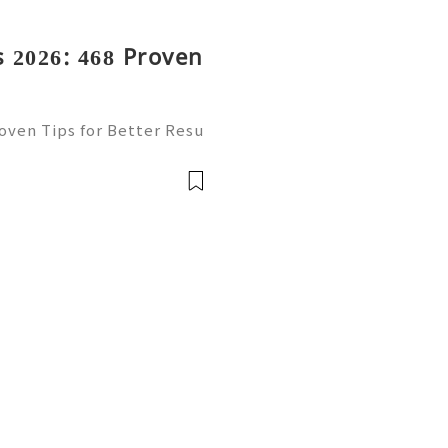
 2026: 468 Proven
oven Tips for Better Resu
mail platform for personal
ion, freelancing, online