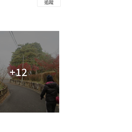
追蹤
+12