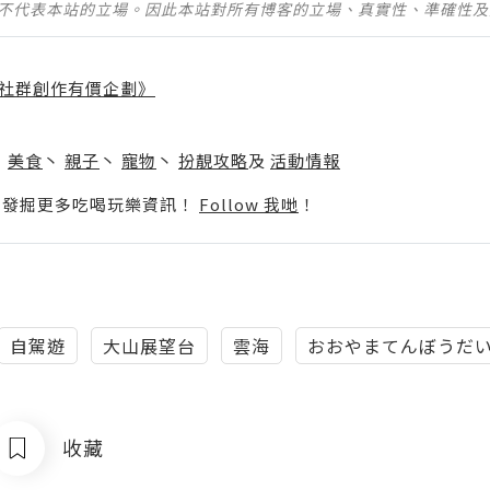
並不代表本站的立場。因此本站對所有博客的立場、真實性、準確性
社群創作有價企劃》
】
丶
美食
丶
親子
丶
寵物
丶
扮靚攻略
及
活動情報
p啦！發掘更多吃喝玩樂資訊！
Follow 我哋
！
自駕遊
大山展望台
雲海
おおやまてんぼうだ
收藏