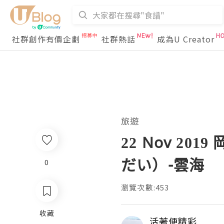
社群創作有價企劃
社群熱話
成為U Creator
旅遊
22 Nov 2
だい）-雲海
0
瀏覽次數:453
收藏
活著便精彩