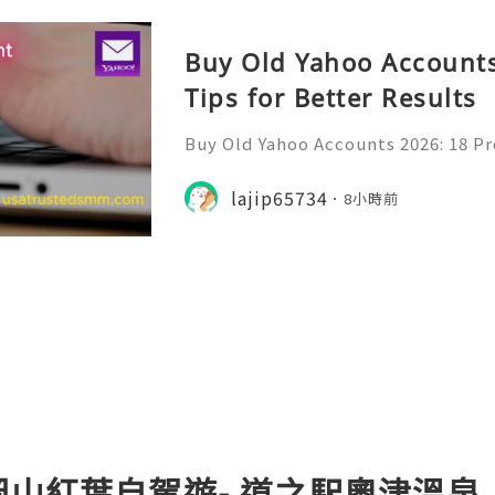
Buy Old Yahoo Accounts
Tips for Better Results
Buy Old Yahoo Accounts 2026: 18 Pr
lts Yahoo Mail remains a familiar e
messages, professional communicat
lajip65734
8小時前
projects, subscriptio
019 岡山紅葉自駕遊- 道之駅奧津溫泉