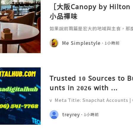
［大阪Canopy by Hil
小品禪味
如果說前兩篇是宏大的地域與主食，那
廚「奇思妙想」的微觀藝術。自助餐台
司，是極其講究時間與溫度的科學。日
Me Simplestyle
1小時前
黃凝固溫度不同——在恆溫 60-65℃ 的環
蛋黃的流心，讓蛋白達到類似豆腐的凝
人對「柔嫩」口感的極致追求，蛋黃與
是一種更輕盈的油脂來源。更
Trusted 10 Sources to 
unts in 2026 with ...
v Meta Title: Snapchat Accounts |
napchat Features, Security & Priva
eliable 24/7 Customer Support 💫
treyrey
1小時前
(506) 541-7768 💫💎💲💫🌐✨💎Teleg