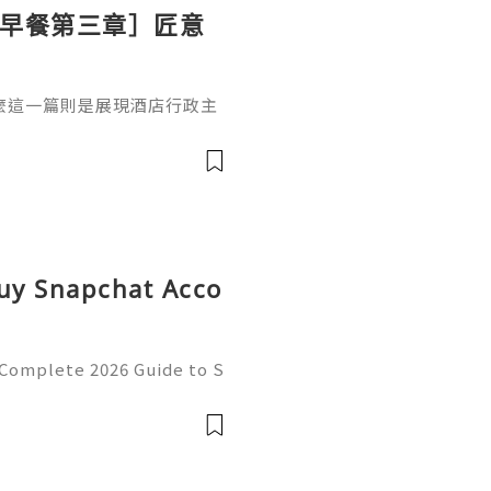
ton 早餐第三章］匠意
麼這一篇則是展現酒店行政主
上的溫泉蛋（溫泉卵）配吐
式的「溫泉卵」利用蛋白與蛋
境中慢煮 30-50 分鐘，鎖住
脂狀態。這種工法體現了日本
吐司的融合代替了傳統黃油，
Buy Snapchat Acco
 Complete 2026 Guide to S
cy 💫💎💲💫🌐✨💎Fast & R
💎💲💫🌐✨💎WhatsApp :+1
ram: @usadig