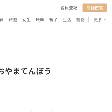
會員登記
開始撰寫
食
旅遊
女生
玩樂
親子
生活
寵物
行山
更多
打卡
（おおやまてんぼう