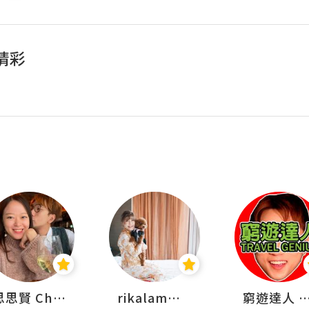
精彩
思思賢 ChillMyBabe
rikalammm
窮遊達人 Mr.TravelGe