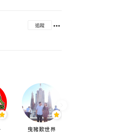
追蹤
nius
曳豬歎世界
Koalascities (^O^)! @ UTravel