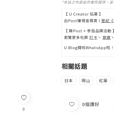
*本站之內容由作者所提供，
【 U Creator 招募 】
出Post賺現金獎賞 l
登記《
【 睇Post + 參加品牌活動 
瀏覽更多社群
打卡
丶
旅遊
U Blog開咗WhatsAp
相關話題
日本
岡山
紅葉
0個讚好
0