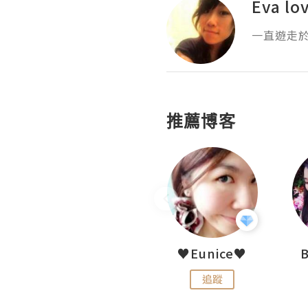
Eva lov
一直遊走
推薦博客
LoveCath 夏沫
♥Eunice♥
追蹤
追蹤