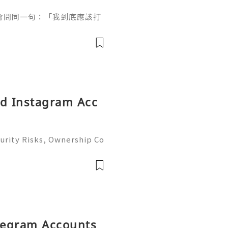
會問同一句：「我到底應該打
到診所，醫生就同你講Ther
wave、ONDA... 聽到頭都暈。
。所以今日用一篇文，幫你拆
，教你用手一摸就知自己需要邊
微波到底差在哪？唔好被名字
ld Instagram Acc
urity Risks, Ownership Co
plete Guide 2026) 🌐⚡️🔥✨
 ⚡️📱💬🚀 Telegram: @g
ame:
elegram Accounts