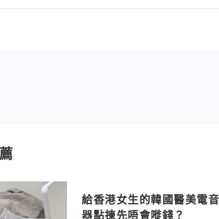
薦
給香港女生的韓國醫美電音
器點揀先唔會嘥錢？