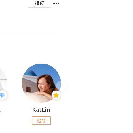
追蹤
杜
KatLin
Missmiki 米奇小姐
追蹤
追蹤