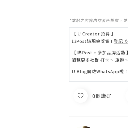
*本站之內容由作者所提供，
【 U Creator 招募 】
出Post賺現金獎賞 l
登記《
【 睇Post + 參加品牌活動 
瀏覽更多社群
打卡
丶
旅遊
U Blog開咗WhatsAp
0個讚好