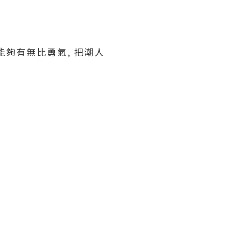
能夠有無比勇氣, 把潮人