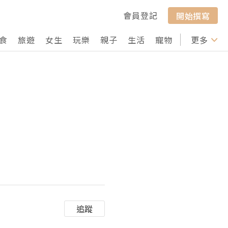
會員登記
開始撰寫
食
旅遊
女生
玩樂
親子
生活
寵物
行山
更多
打卡
追蹤