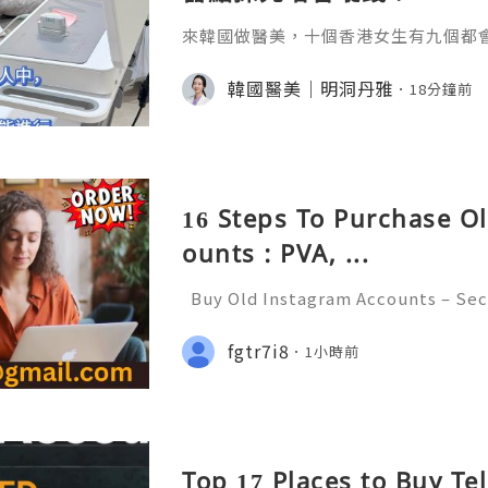
來韓國做醫美，十個香港女生有九個都
音波定電波？」明明都係緊緻拉提，但一
mage、Ultherapy、OligioX、Sof
韓國醫美｜明洞丹雅
18分鐘前
其實揀錯，輕則冇效果，重則塊面凹陷
解2026年韓國皮膚科最紅的5台機器
部。一、先搞懂一句話：電波、音波、
搞
16 Steps To Purchase O
ounts : PVA, ...
Buy Old Instagram Accounts – Sec
ncerns, and Safe Alternatives (Com
INSTANT REPLY GUARANTEED ✨🔥⚡️
fgtr7i8
1小時前
etpvatop ⚡️📢👤🔔 Telegram Usern
Top 17 Places to Buy T