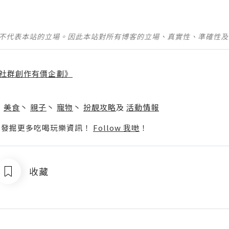
並不代表本站的立場。因此本站對所有博客的立場、真實性、準確性
社群創作有價企劃》
】
丶
美食
丶
親子
丶
寵物
丶
扮靚攻略
及
活動情報
p啦！發掘更多吃喝玩樂資訊！
Follow 我哋
！
收藏