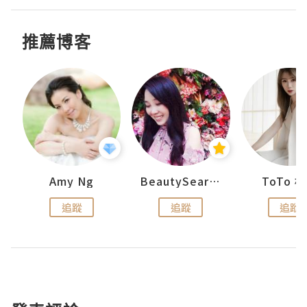
推薦博客
uit
Amy Ng
BeautySearch
ToTo 
追蹤
追蹤
追蹤