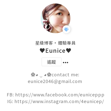
・
星級博客
體驗專員
♥Eunice♥
追蹤
✿◕ ‿ ◕✿contact me: 
eunice2046@gmail.com 

FB: https://www.facebook.com/euniceppp

IG: https://www.instagram.com/4eunicep/