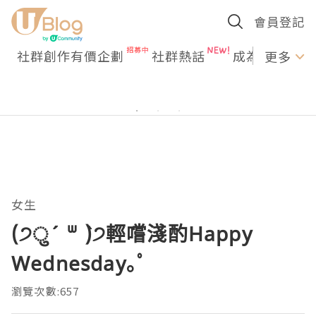
會員登記
社群創作有價企劃
社群熱話
成為U Creato
更多
女生
(੭ु´ ᐜ `)੭輕嚐淺酌Happy
Wednesday｡ﾟ
瀏覽次數:657