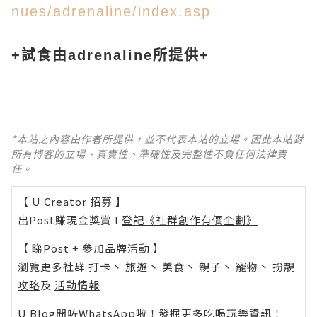
nues/adrenaline/index.asp
+試食由adrenaline所提供+
*本站之內容由作者所提供，並不代表本站的立場。因此本站對
所有博客的立場、真實性、準確性及完整性不負任何法律責
任。
【 U Creator 招募 】
出Post賺現金獎賞 l
登記《社群創作有價企劃》
【 睇Post + 參加品牌活動 】
瀏覽更多社群
打卡
丶
旅遊
丶
美食
丶
親子
丶
寵物
丶
扮靚
攻略
及
活動情報
U Blog開咗WhatsApp啦！發掘更多吃喝玩樂資訊！