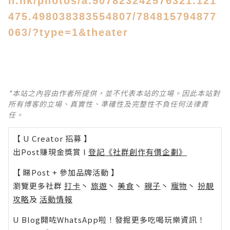
n.hk/photos/a.507823242576321.121
475.498038383554807/784815794877
063/?type=1&theater
*本站之內容由作者所提供，並不代表本站的立場。因此本站對
所有博客的立場、真實性、準確性及完整性不負任何法律責
任。
【 U Creator 招募 】
出Post賺現金獎賞 l
登記《社群創作有價企劃》
【 睇Post + 參加品牌活動 】
瀏覽更多社群
打卡
丶
旅遊
丶
美食
丶
親子
丶
寵物
丶
扮靚
攻略
及
活動情報
U Blog開咗WhatsApp啦！發掘更多吃喝玩樂資訊！