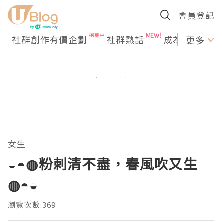
會員登記
社群創作有價企劃
社群熱話
成為U Creato
更多
女生
◒◓◍粉刺清不盡，春風吹又生
◍◓◒
瀏覽次數:369