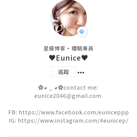
・
星級博客
體驗專員
♥Eunice♥
追蹤
✿◕ ‿ ◕✿contact me: 
eunice2046@gmail.com 

FB: https://www.facebook.com/euniceppp

IG: https://www.instagram.com/4eunicep/