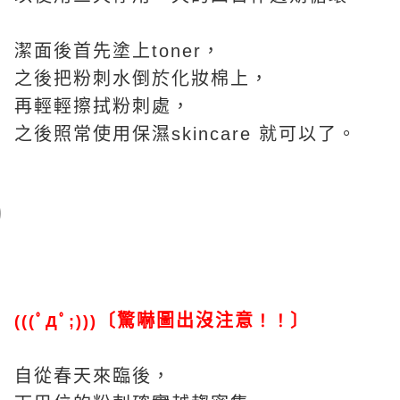
潔面後首先塗上toner，
之後把粉刺水倒於化妝棉上，
再輕輕擦拭粉刺處，
之後照常使用保濕skincare 就可以了。
〔驚嚇圖出沒注意
〕
(((ﾟДﾟ;)))
！！
自從春天來臨後，