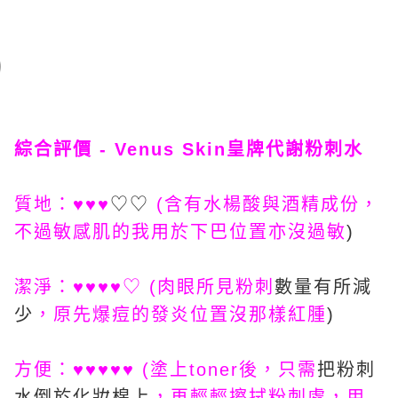
綜合評價 - Venus Skin皇牌代謝粉刺水
質地：♥♥♥
♡♡
(
含有水楊酸與酒精成份，
不過敏感肌的我用於下巴位置亦沒過敏
)
潔淨：♥♥♥♥
♡
(
肉眼所見粉刺
數量有所減
少
，原先爆痘的發炎位置沒那樣紅腫
)
方便：♥♥♥♥♥ (
塗上toner後，只需
把粉刺
水倒於化妝棉上
，再輕輕擦拭粉刺處，用