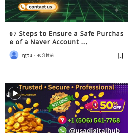
07 Steps to Ensure a Safe Purchas
e of a Naver Account ...
rgtu
40分鐘前