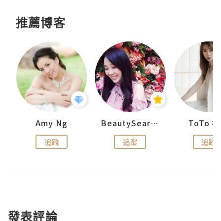
推薦博客
uit
Amy Ng
BeautySearch
ToTo 
追蹤
追蹤
追蹤
發表評論