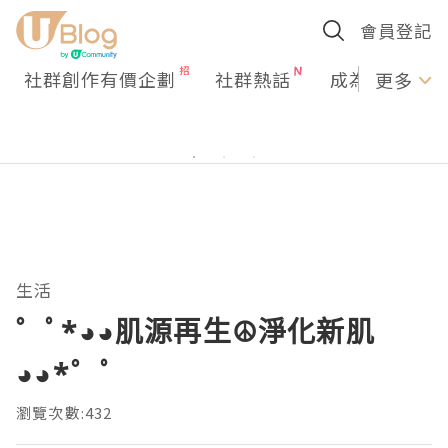
會員登記
社群創作有價企劃
社群熱話
成為U Creato
更多
生活
゜ﾟ*◕◕肌源再生☮淨化新肌
◕◕*゜ﾟ
瀏覽次數:432