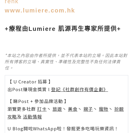
rehk
www.lumiere.com.hk
+療程由Lumiere 肌源再生專家所提供+
*本站之內容由作者所提供，並不代表本站的立場。因此本站對
所有博客的立場、真實性、準確性及完整性不負任何法律責
任。
【 U Creator 招募 】
出Post賺現金獎賞 l
登記《社群創作有價企劃》
【 睇Post + 參加品牌活動 】
瀏覽更多社群
打卡
丶
旅遊
丶
美食
丶
親子
丶
寵物
丶
扮靚
攻略
及
活動情報
U Blog開咗WhatsApp啦！發掘更多吃喝玩樂資訊！