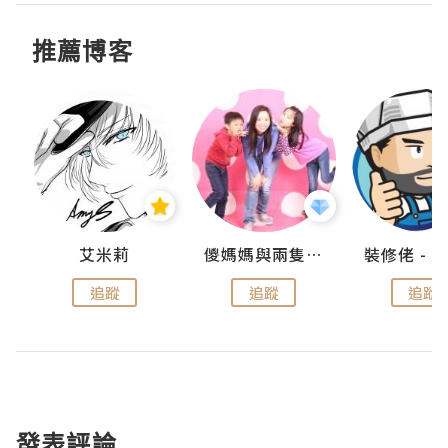
推薦博客
點滴
艾米莉
儍媽媽與兩隻小魔怪之家
追蹤
追蹤
追蹤
發表評論