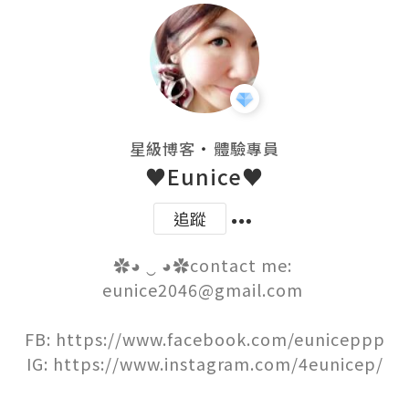
・
星級博客
體驗專員
♥Eunice♥
追蹤
✿◕ ‿ ◕✿contact me: 
eunice2046@gmail.com 

FB: https://www.facebook.com/euniceppp

IG: https://www.instagram.com/4eunicep/