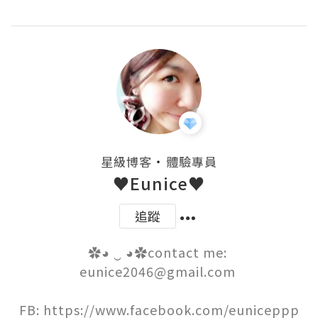
・
星級博客
體驗專員
♥Eunice♥
追蹤
✿◕ ‿ ◕✿contact me: 
eunice2046@gmail.com 

FB: https://www.facebook.com/euniceppp
