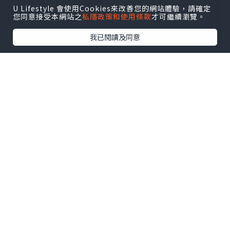
U Lifestyle 會使用Cookies來改善您的網站體驗，請確定
您同意接受本網站之
私隱政策和使用條款
才可繼續瀏覽。
我已閱讀及同意
八月逢星期四約 18:30–21:30於啟德
AIRSIDE 分店舉行 Live Music 現場音樂
表演，氣氛更熱鬧，
點擊圖片放大
這晚還有客席調酒師助興，以匠心手藝呈
獻多款五週年慶典期間限定雞尾酒，