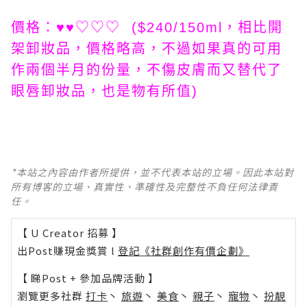
價格：♥♥♡♡♡ ($240/150ml，相比開
架卸妝品，價格略高，不過如果真的可用
作兩個半月的份量，不傷皮膚而又替代了
眼唇卸妝品，也是物有所值)
*本站之內容由作者所提供，並不代表本站的立場。因此本站對
所有博客的立場、真實性、準確性及完整性不負任何法律責
任。
【 U Creator 招募 】
出Post賺現金獎賞 l
登記《社群創作有價企劃》
【 睇Post + 參加品牌活動 】
瀏覽更多社群
打卡
丶
旅遊
丶
美食
丶
親子
丶
寵物
丶
扮靚