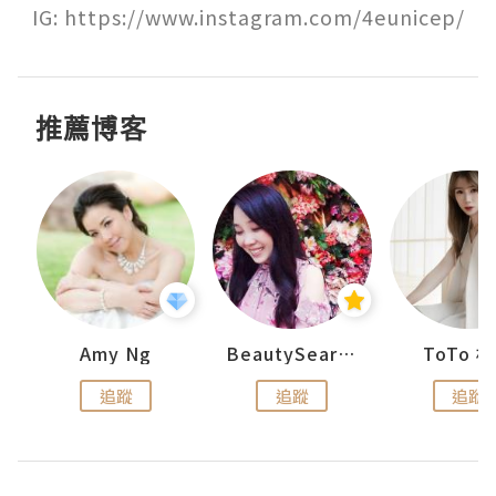
IG: https://www.instagram.com/4eunicep/
推薦博客
uit
Amy Ng
BeautySearch
ToTo 
追蹤
追蹤
追蹤