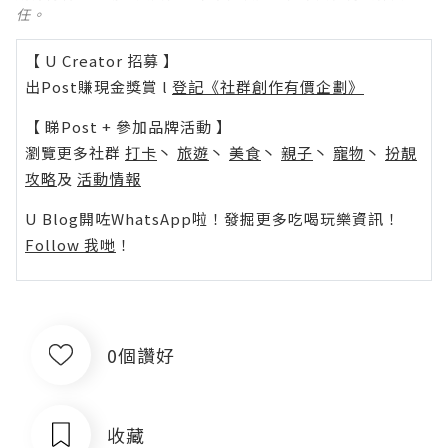
任。
【 U Creator 招募 】
出Post賺現金獎賞 l
登記《社群創作有價企劃》
【 睇Post + 參加品牌活動 】
瀏覽更多社群
打卡
丶
旅遊
丶
美食
丶
親子
丶
寵物
丶
扮靚
攻略
及
活動情報
U Blog開咗WhatsApp啦！發掘更多吃喝玩樂資訊！
Follow 我哋
！
0個讚好
收藏