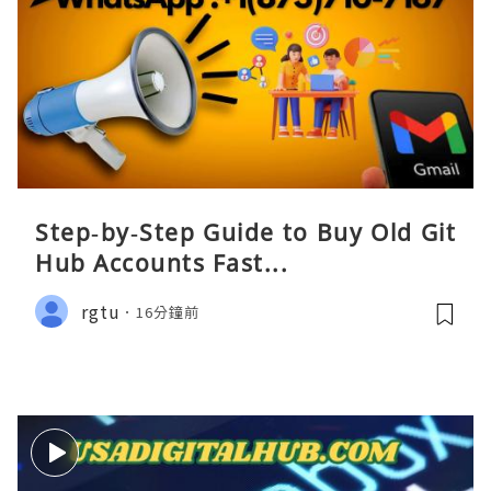
Step‑by‑Step Guide to Buy Old Git
Hub Accounts Fast...
rgtu
16分鐘前