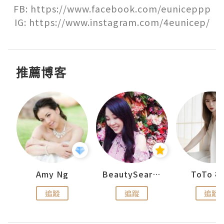
FB: https://www.facebook.com/euniceppp

IG: https://www.instagram.com/4eunicep/
推薦博客
uit
Amy Ng
BeautySearch
ToTo 
追蹤
追蹤
追蹤