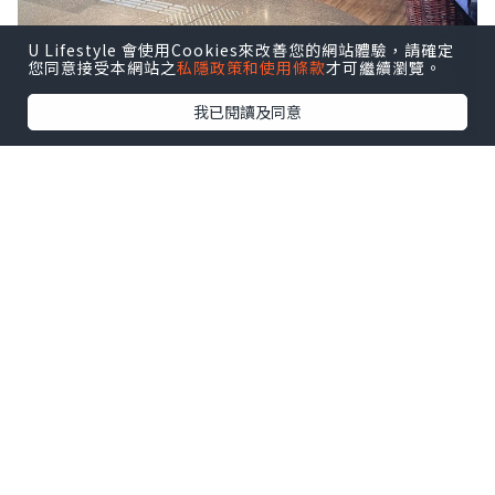
U Lifestyle 會使用Cookies來改善您的網站體驗，請確定
您同意接受本網站之
私隱政策和使用條款
才可繼續瀏覽。
我已閱讀及同意
八月逢星期四約 18:30–21:30於啟德
AIRSIDE 分店舉行 Live Music 現場音樂
表演，氣氛更熱鬧，
點擊圖片放大
這晚還有客席調酒師助興，以匠心手藝呈
獻多款五週年慶典期間限定雞尾酒，