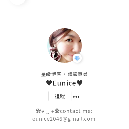
・
星級博客
體驗專員
♥Eunice♥
追蹤
✿◕ ‿ ◕✿contact me: 
eunice2046@gmail.com 
