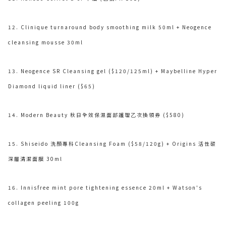
12. Clinique turnaround body smoothing milk 50ml + Neogence
cleansing mousse 30ml
13. Neogence SR Cleansing gel ($120/125ml) + Maybelline Hyper
Diamond liquid liner ($65)
14. Modern Beauty 秋日全效保濕面部護理乙次換領券 ($580)
15. Shiseido 洗顏專科Cleansing Foam ($58/120g) + Origins 活性碳
深層清潔面膜 30ml
16. Innisfree mint pore tightening essence 20ml + Watson's
collagen peeling 100g