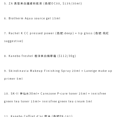
5. ZA 真晳美白護膚粉底液 (色號OC00, $139/30ml)
6. Biotherm Aqua source gel 15ml
7. Rachel K CC pressed power (色號:deep) + lip gloss (色號:桃紅
suggestive)
8. Kanebo freshel 極淨美白精華霜 ($112/30g)
9. Skindinavia Makeup Finishing Spray 20ml + Laneige make up
primer 5ml
10. SK-II 神仙水30ml+ Carezone P-cure toner 25ml + innisfree
green tea toner 15ml+ innisfree green tea cream 5ml
11. Kanebo Coffret d'or 甲油 (色號PK-161)