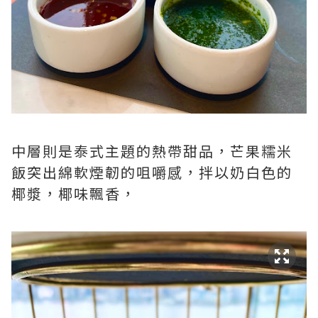
中層則是泰式主題的熱帶甜品，芒果糯米
飯突出綿軟煙韌的咀嚼感，拌以奶白色的
椰漿，椰味飄香，