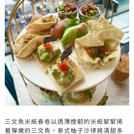
三文魚米紙春卷以透薄煙韌的米紙緊緊捲
著彈嫩的三文魚，泰式柚子沙律將清甜多