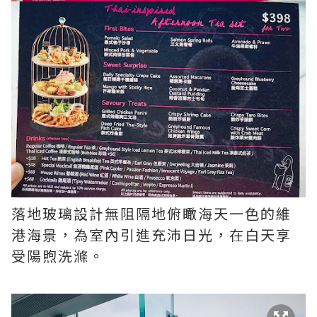
落地玻璃設計無阻隔地俯瞰海天一色的維
港海景，為室內引進充沛日光，在白天享
受陽煦洗滌。