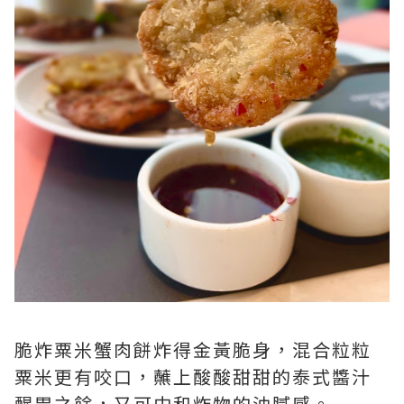
脆炸粟米蟹肉餅炸得金黃脆身，混合粒粒
粟米更有咬口，蘸上酸酸甜甜的泰式醬汁
醒胃之餘，又可中和炸物的油膩感。