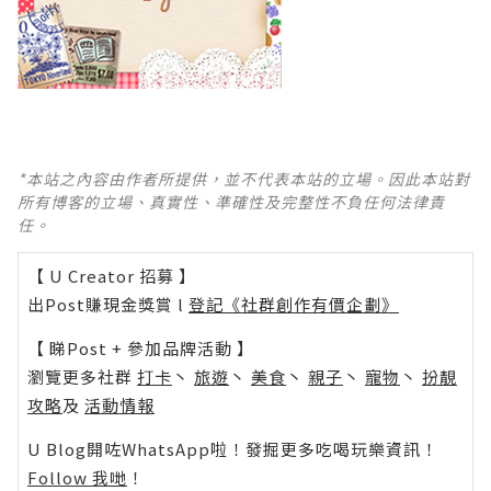
*本站之內容由作者所提供，並不代表本站的立場。因此本站對
所有博客的立場、真實性、準確性及完整性不負任何法律責
任。
【 U Creator 招募 】
出Post賺現金獎賞 l
登記《社群創作有價企劃》
【 睇Post + 參加品牌活動 】
瀏覽更多社群
打卡
丶
旅遊
丶
美食
丶
親子
丶
寵物
丶
扮靚
攻略
及
活動情報
U Blog開咗WhatsApp啦！發掘更多吃喝玩樂資訊！
Follow 我哋
！