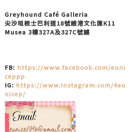
Greyhound Café Galleria
尖沙咀梳士巴利道18號維港文化匯K11
Musea 3樓327A及327C號舖
FB:
https://www.facebook.com/euni
ceppp
IG:
https://www.instagram.com/4eu
nicep/