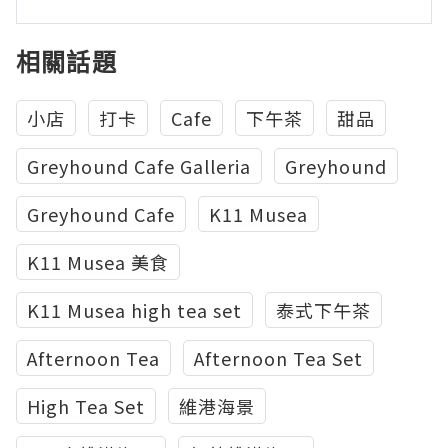
相關話題
小店
打卡
Cafe
下午茶
甜品
Greyhound Cafe Galleria
Greyhound
Greyhound Cafe
K11 Musea
K11 Musea 美食
K11 Musea high tea set
泰式下午茶
Afternoon Tea
Afternoon Tea Set
High Tea Set
維港海景