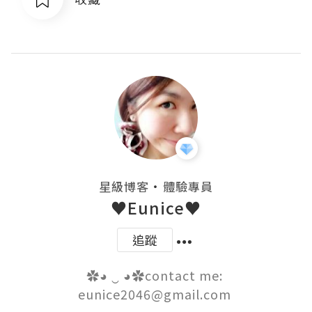
・
星級博客
體驗專員
♥Eunice♥
追蹤
✿◕ ‿ ◕✿contact me: 
eunice2046@gmail.com 
