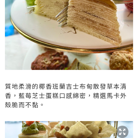
質地柔滑的椰香班蘭吉士布甸散發草本清
香，藍莓芝士蛋糕口感綿密，精選馬卡外
殼脆而不黏。