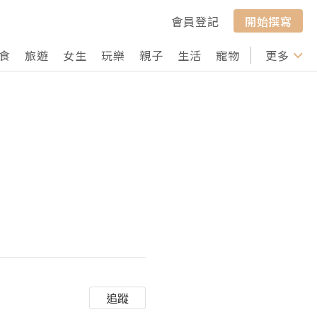
會員登記
開始撰寫
食
旅遊
女生
玩樂
親子
生活
寵物
行山
更多
打卡
追蹤