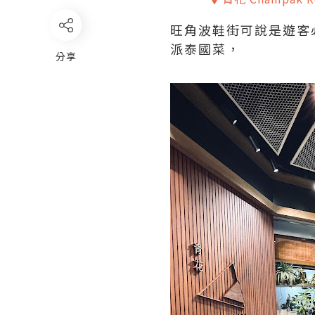
旺角波鞋街可說是遊客必
派泰國菜，
分享