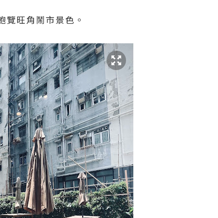
飽覽旺角鬧市景色。